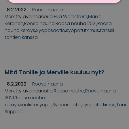
8.2.2022
Roosa nauha
Merkitty avainsanoilla
Eva Wahlström
,
Marko
Keränen
,
Roosa nauha
,
Roosa nauha 2021
,
Roosa
nauha keräys
,
Syöpäsäätiö
,
syöpätutkimus
,
tanssii
tähtien kanssa
Mitä Tonille ja Merville kuuluu nyt?
8.2.2022
Roosa nauha
Merkitty avainsanoilla
Roosa nauha
,
Roosa nauha
2021
,
Roosa nauha
keräys
,
suolistosyöpä
,
Syöpäsäätiö
,
syöpätutkimus
,
Toni
Seppälä