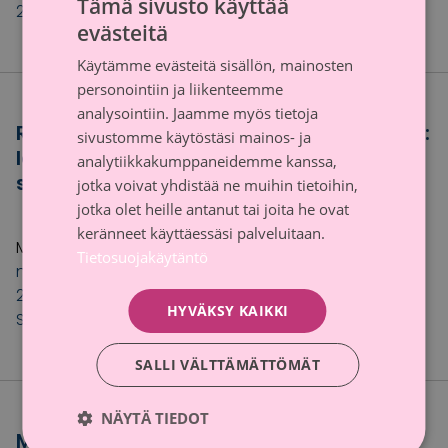
Tämä sivusto käyttää
2021
,
Syöpäsäätiö
,
syöpätutkimus
evästeitä
FINNISH
Käytämme evästeitä sisällön, mainosten
SWEDISH
personointiin ja liikenteemme
analysointiin. Jaamme myös tietoja
Roosa nauha -keräyksellä ennätystulos:
sivustomme käytöstäsi mainos- ja
lähes 5 miljoonaa euroa
analytiikkakumppaneidemme kanssa,
syöpätutkimukselle
jotka voivat yhdistää ne muihin tietoihin,
jotka olet heille antanut tai joita he ovat
8.2.2022
Uutinen
keränneet käyttäessäsi palveluitaan.
Merkitty avainsanoilla
Eva Wahlström
,
Roosa
Tietosuojakäytäntö
nauha
,
Roosa nauha
2021
,
suolistosyöpä
,
Syöpäsäätiö
,
syöpätutkimus
,
Toni
HYVÄKSY KAIKKI
Seppälä
SALLI VÄLTTÄMÄTTÖMÄT
NÄYTÄ TIEDOT
Mitä heille kuuluu nyt? Eva ja Marko.