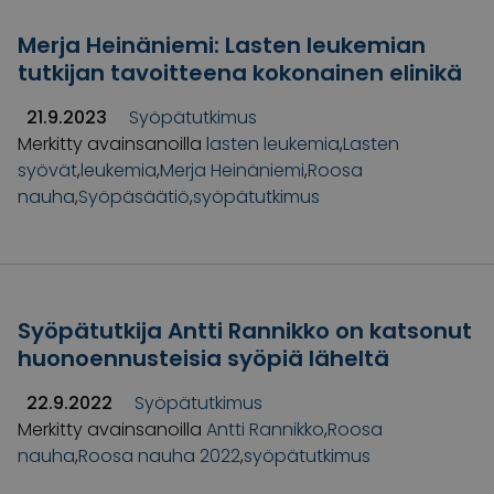
Merja Heinäniemi: Lasten leukemian
tutkijan tavoitteena kokonainen elinikä
21.9.2023
Syöpätutkimus
Merkitty avainsanoilla
lasten leukemia
,
Lasten
syövät
,
leukemia
,
Merja Heinäniemi
,
Roosa
nauha
,
Syöpäsäätiö
,
syöpätutkimus
Syöpätutkija Antti Rannikko on katsonut
huonoennusteisia syöpiä läheltä
22.9.2022
Syöpätutkimus
Merkitty avainsanoilla
Antti Rannikko
,
Roosa
nauha
,
Roosa nauha 2022
,
syöpätutkimus