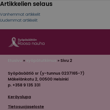
Artikkelien selaus
Vanhemmat artikkelit
Uudemmat artikkelit
Roosa nauha Fa
Roosa nauha 
Etusivu
»
syöpätutkimus
»
Sivu 2
Syöpäsäätiö sr (y-tunnus 0237165-7)
Mäkelänkatu 2, 00500 Helsinki
p. +358 9 135 331
Keräyslupa
Tietosuojaseloste