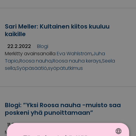
Sari Meller: Kultainen kiitos kuuluu
kaikille
22.2.2022
Blogi
Merkitty avainsanoilla
Eva Wahlström
,
Juha
Tapio
,
Roosa nauha
,
Roosa nauha keräys
,
Seela
sella
,
Syöpäsäätiö
,
syöpätutkimus
Blogi: ”Yksi Roosa nauha -muisto saa
poskeni yhä punoittamaan”
11.2.2022
Blogi
Merkitty avainsanoilla
Roosa nauha
,
Roosa nauha