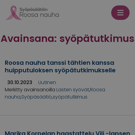
Skip to content
Avainsana:
syöpätutkimus
Roosa nauha tanssi tähtien kanssa
huipputuloksen syöpätutkimukselle
30.10.2023
Uutinen
Merkitty avainsanoilla
Lasten syövät
,
Roosa
nauha
,
Syöpäsäätiö
,
syöpätutkimus
Marika Korpelan haastattelu Vili -lapsen