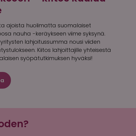
e
ista ajoista huolimatta suomalaiset
 Roosa nauha -keräykseen viime syksynä.
a yritysten lahjoitussumma nousi viiden
stulokseen. Kiitos lahjoittajille yhteisestä
laisen syöpätutkimuksen hyväksi!
ta
uoden?