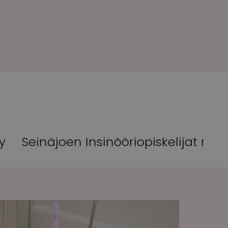
inööriopiskelijat ry & Opiskelijajaosto