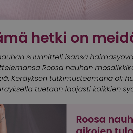
ämä hetki on meid
auhan suunnitteli isänsä haimasyöv
ittelemansa Roosa nauhan mosaiikkik
etkiä. Keräyksen tutkimusteemana oli 
äyksellä tuetaan laajasti kaikkien sy
Roosa nauha
aikojen tul