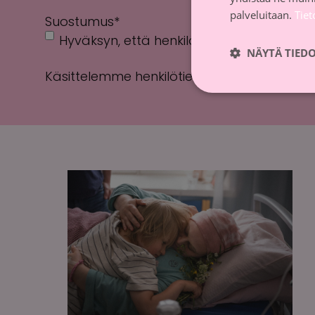
palveluitaan.
Tie
Suostumus
*
Hyväksyn, että henkilötietoni tallennetaa
NÄYTÄ TIED
Käsittelemme henkilötietojasi
tietosuojasel