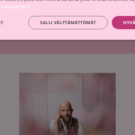
tosuojakäytäntö
n Syöpäsäätiön asiakasrekisteriin. Tietojani käsitel
OT
SALLI VÄLTTÄMÄTTÖMÄT
HYVÄ
osteen
mukaisesti.