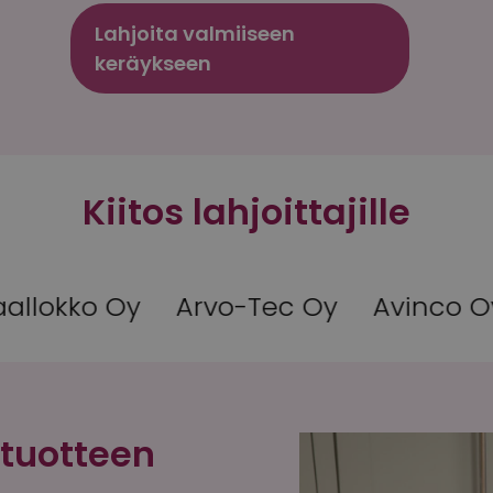
Lahjoita valmiiseen
keräykseen
Kiitos lahjoittajille
o-Tec Oy
Avinco Oy
Seinäjoen Ins
ituotteen