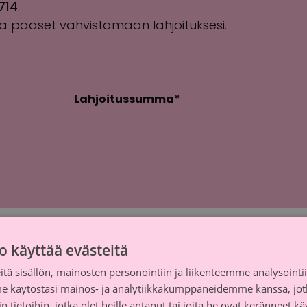
714
.
ta pääset vahvistamaan lahjoituksesi.
Lahjoitussumma
*
o käyttää evästeitä
tä sisällön, mainosten personointiin ja liikenteemme analysoint
me käytöstäsi mainos- ja analytiikkakumppaneidemme kanssa, jot
 tietoihin, jotka olet heille antanut tai joita he ovat keränneet kä