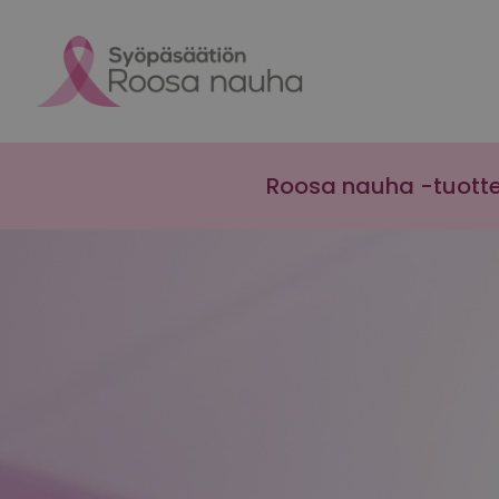
Skip to content
Roosa nauha -tuott