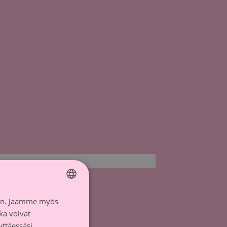
iin. Jaamme myös
FINNISH
ka voivat
SWEDISH
yttäessäsi