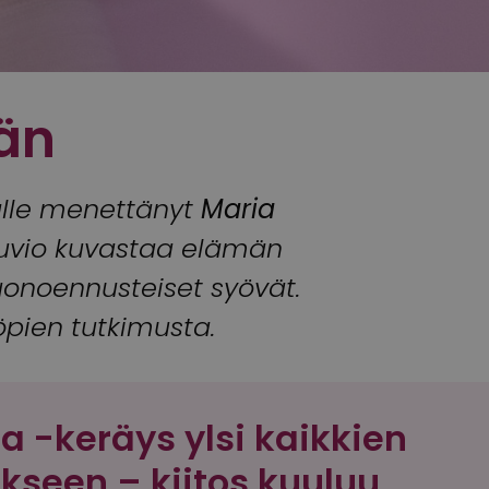
än
älle menettänyt
Maria
uvio kuvastaa elämän
huonoennusteiset syövät.
öpien tutkimusta.
 -keräys ylsi kaikkien
okseen – kiitos kuuluu