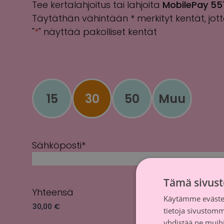
Tee kertalahjoitus tai lahjoita
MobilePay 55
Täytäthän vähintään * merkityt kentät, jot
"
*
" näyttää pakolliset kentät
15
30
50
Muu
Sähköposti
*
Tämä sivust
Yhteensä
Käytämme evästei
tietoja sivustom
yhdistää ne muihin