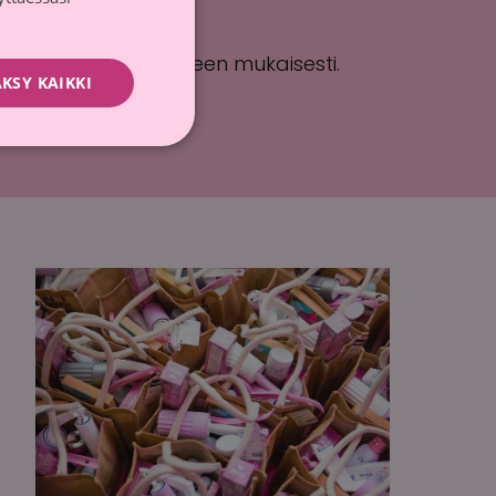
lään tietosuojaselosteen mukaisesti.
KSY KAIKKI