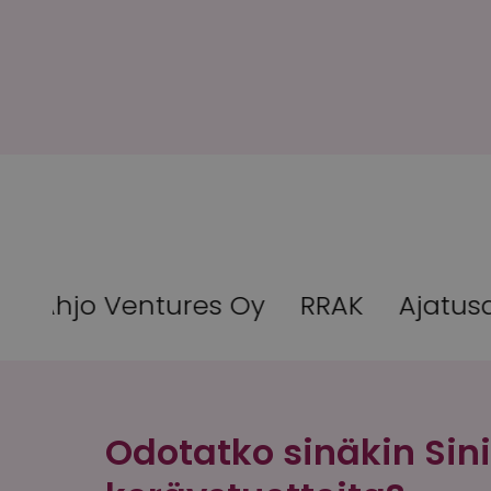
s Oy
RRAK
Ajatusaallokko Oy
Arv
Odotatko sinäkin Sin