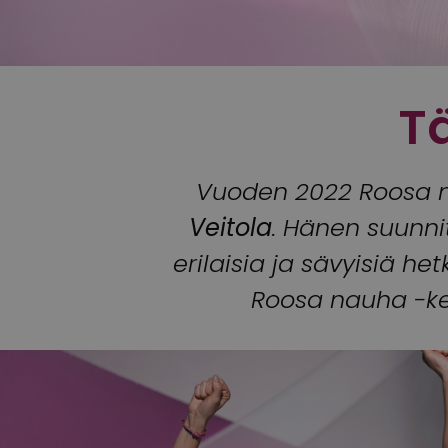
T
Vuoden 2022 Roosa n
Veitola
. Hänen suunn
erilaisia ja sävyisiä h
Roosa nauha -ker