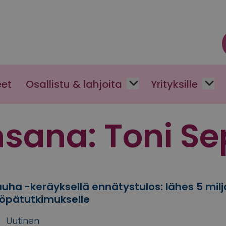
eet
Osallistu & lahjoita
Yrityksille
nsana:
Toni S
uha -keräyksellä ennätystulos: lähes 5 mil
öpätutkimukselle
Uutinen