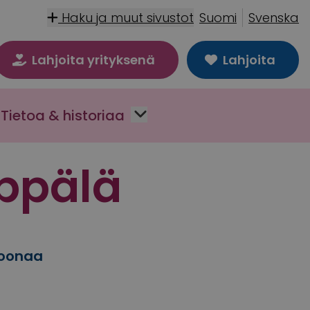
Haku ja muut sivustot
Suomi
Svenska
Lahjoita yrityksenä
Lahjoita
Tietoa & historiaa
eppälä
joonaa