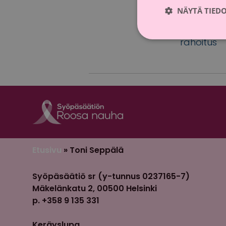
NÄYTÄ TIED
23.9.2021
Merkitty a
rahoitus
Etusivu
»
Toni Seppälä
Syöpäsäätiö sr (y-tunnus 0237165-7)
Mäkelänkatu 2, 00500 Helsinki
p. +358 9 135 331
Keräyslupa