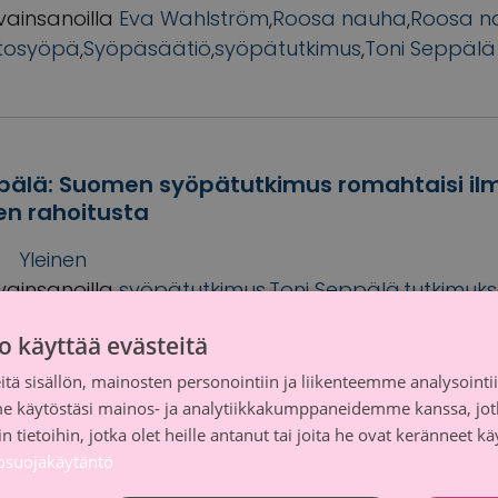
vainsanoilla
Eva Wahlström
,
Roosa nauha
,
Roosa n
stosyöpä
,
Syöpäsäätiö
,
syöpätutkimus
,
Toni Seppälä
pälä: Suomen syöpätutkimus romahtaisi il
en rahoitusta
Yleinen
vainsanoilla
syöpätutkimus
,
Toni Seppälä
,
tutkimuk
o käyttää evästeitä
tä sisällön, mainosten personointiin ja liikenteemme analysoint
me käytöstäsi mainos- ja analytiikkakumppaneidemme kanssa, jot
 tietoihin, jotka olet heille antanut tai joita he ovat keränneet kä
lle: Syöpätutkimus romahtaisi ilman säätiöi
tosuojakäytäntö
ta