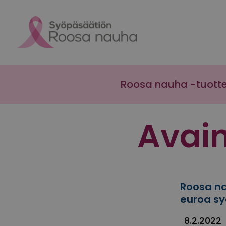
Skip to content
Roosa nauha -tuott
Avai
Roosa na
euroa sy
8.2.2022