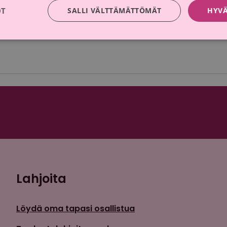
OT
SALLI VÄLTTÄMÄTTÖMÄT
HYVÄ
Yleinen
vainsanoilla
syöpätutkimus
,
Toni Seppälä
,
tutkimuk
Lahjoita
Löydä oma tapasi osallistua