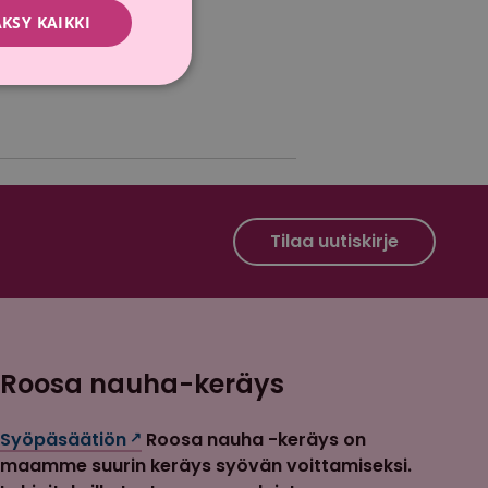
KSY KAIKKI
sen
Roosa nauha Facebook
Roosa nauha Instagram
Tilaa uutiskirje
Roosa nauha-keräys
Syöpäsäätiön
Roosa nauha -keräys on
maamme suurin keräys syövän voittamiseksi.