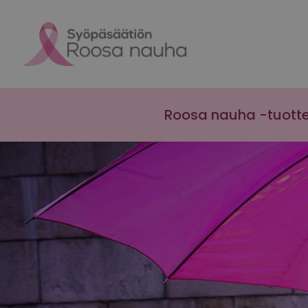
Skip to content
Roosa nauha -tuott