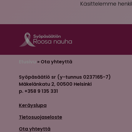
Käsittelemme henkil
Etusivu
»
Ota yhteyttä
Syöpäsäätiö sr (y-tunnus 0237165-7)
Mäkelänkatu 2, 00500 Helsinki
p. +358 9 135 331
Keräyslupa
Tietosuojaseloste
Ota yhteyttä