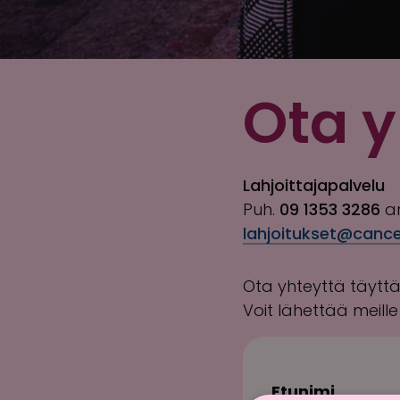
Ota y
Lahjoittajapalvelu
Puh.
09 1353 3286
ar
lahjoitukset@cancer
Ota yhteyttä täytt
Voit lähettää meill
Etunimi