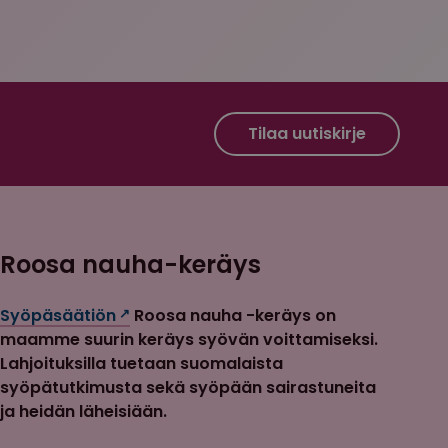
Roosa nauha Facebook
Roosa nauha Instagram
Tilaa uutiskirje
Roosa nauha-keräys
Syöpäsäätiön
Roosa nauha -keräys on
maamme suurin keräys syövän voittamiseksi.
Lahjoituksilla tuetaan suomalaista
syöpätutkimusta sekä syöpään sairastuneita
ja heidän läheisiään.