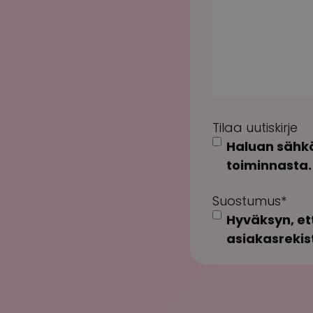
Tilaa uutiskirje
Haluan sähkö
toiminnasta.
Suostumus
*
Hyväksyn, et
asiakasrekist