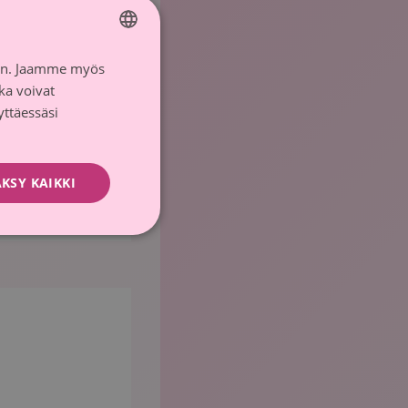
iin. Jaamme myös
FINNISH
ka voivat
SWEDISH
yttäessäsi
KSY KAIKKI