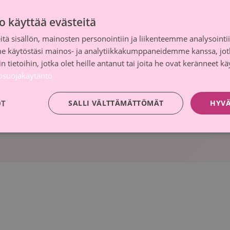
o käyttää evästeitä
tä sisällön, mainosten personointiin ja liikenteemme analysoint
me käytöstäsi mainos- ja analytiikkakumppaneidemme kanssa, jot
 tietoihin, jotka olet heille antanut tai joita he ovat keränneet kä
tosuojakäytäntö
OT
SALLI VÄLTTÄMÄTTÖMÄT
HYVÄ