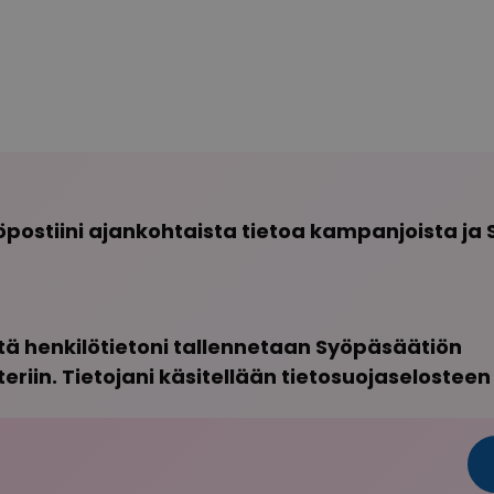
postiini ajankohtaista tietoa kampanjoista ja
tä henkilötietoni tallennetaan Syöpäsäätiön
eriin. Tietojani käsitellään tietosuojaselosteen