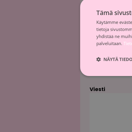
Tämä sivust
Sukunimi
Käytämme evästei
tietoja sivustom
yhdistää ne muihin
Sähköposti
*
palveluitaan.
Tie
NÄYTÄ TIED
Yrityksen nimi
Viesti