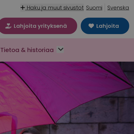
Haku ja muut sivustot
Suomi
Svenska
Lahjoita yrityksenä
Lahjoita
Tietoa & historiaa