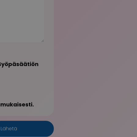
 Syöpäsäätiön
 mukaisesti.