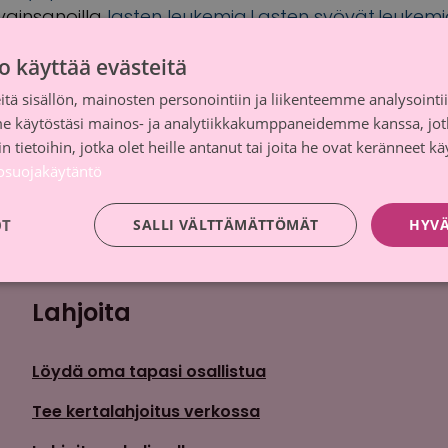
vainsanoilla
lasten leukemia
,
Lasten syövät
,
leukem
i
,
Roosa nauha
,
Syöpäsäätiö
,
syöpätutkimus
o käyttää evästeitä
tä sisällön, mainosten personointiin ja liikenteemme analysoint
me käytöstäsi mainos- ja analytiikkakumppaneidemme kanssa, jot
 tietoihin, jotka olet heille antanut tai joita he ovat keränneet kä
tosuojakäytäntö
OT
SALLI VÄLTTÄMÄTTÖMÄT
HYVÄ
Lahjoita
Löydä oma tapasi osallistua
Tee kertalahjoitus verkossa