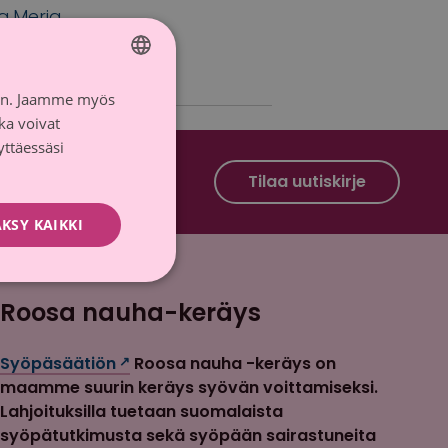
ia
,
Merja
iin. Jaamme myös
FINNISH
ka voivat
SWEDISH
yttäessäsi
Roosa nauha Facebook
Roosa nauha Instagram
Tilaa uutiskirje
KSY KAIKKI
Roosa nauha-keräys
Syöpäsäätiön
Roosa nauha -keräys on
maamme suurin keräys syövän voittamiseksi.
Lahjoituksilla tuetaan suomalaista
syöpätutkimusta sekä syöpään sairastuneita