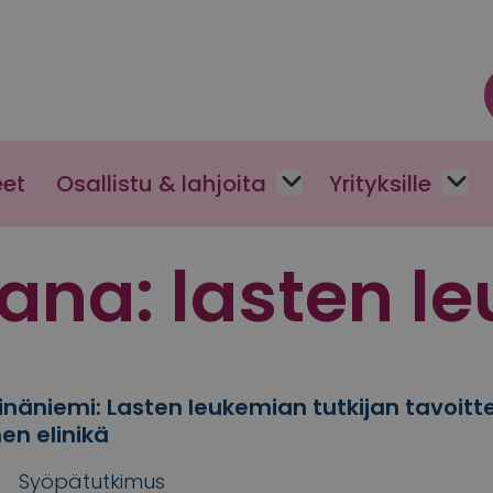
eet
Osallistu & lahjoita
Yrityksille
sana:
lasten l
inäniemi: Lasten leukemian tutkijan tavoit
en elinikä
Syöpätutkimus