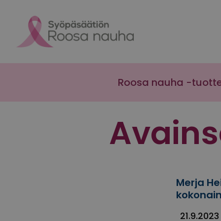
Skip to content
Roosa nauha -tuott
Avain
Merja He
kokonain
21.9.2023