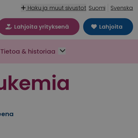
Haku ja muut sivustot
Suomi
Svenska
Lahjoita yrityksenä
Lahjoita
Tietoa & historiaa
eukemia
teena