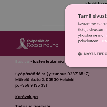
Merkitty a
Heinäniem
Tämä sivust
Käytämme evästei
tietoja sivustom
yhdistää ne muihin
palveluitaan.
Tie
NÄYTÄ TIED
Etusivu
»
lasten leukemia
Syöpäsäätiö sr (y-tunnus 0237165-7)
Mäkelänkatu 2, 00500 Helsinki
p. +358 9 135 331
Keräyslupa
Tietosuojaseloste