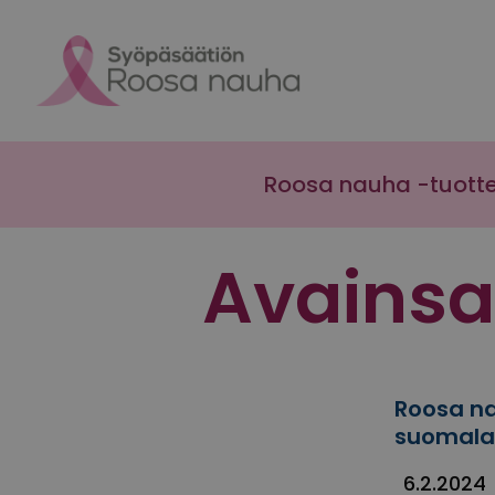
Skip to content
Roosa nauha -tuott
Avains
Roosa na
suomalai
6.2.2024