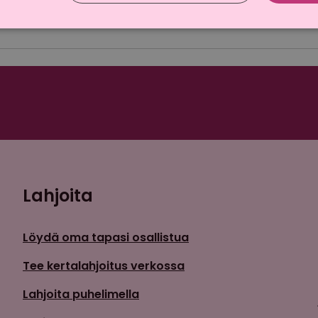
äsäätiö
,
syöpätutkimus
Lahjoita
Löydä oma tapasi osallistua
Tee kertalahjoitus verkossa
Lahjoita puhelimella