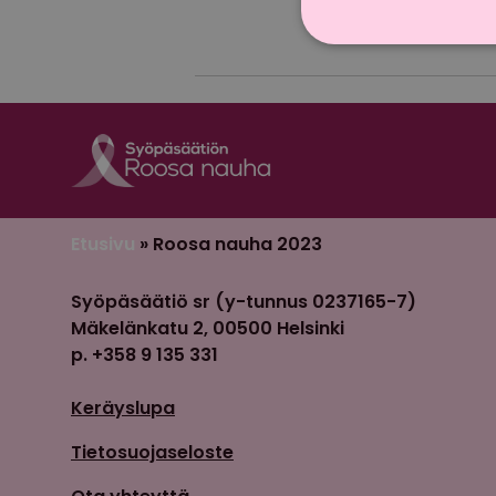
2023
,
Syöp
Etusivu
»
Roosa nauha 2023
Syöpäsäätiö sr (y-tunnus 0237165-7)
Mäkelänkatu 2, 00500 Helsinki
p. +358 9 135 331
Keräyslupa
Tietosuojaseloste