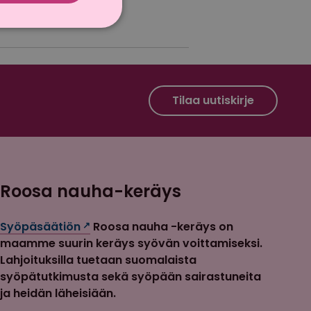
Roosa nauha Facebook
Roosa nauha Instagram
Tilaa uutiskirje
Roosa nauha-keräys
Syöpäsäätiön
Roosa nauha -keräys on
maamme suurin keräys syövän voittamiseksi.
Lahjoituksilla tuetaan suomalaista
syöpätutkimusta sekä syöpään sairastuneita
ja heidän läheisiään.