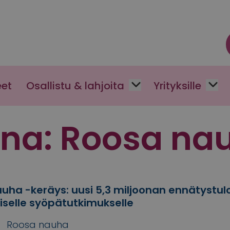
eet
Osallistu & lahjoita
Yrityksille
ana:
Roosa na
uha -keräys: uusi 5,3 miljoonan ennätystul
selle syöpätutkimukselle
Roosa nauha