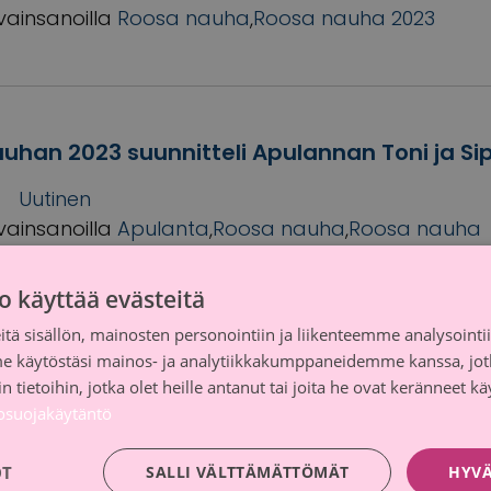
vainsanoilla
Roosa nauha
,
Roosa nauha 2023
uhan 2023 suunnitteli Apulannan Toni ja Si
Uutinen
vainsanoilla
Apulanta
,
Roosa nauha
,
Roosa nauha
äsäätiö
,
syöpätutkimus
o käyttää evästeitä
tä sisällön, mainosten personointiin ja liikenteemme analysoint
me käytöstäsi mainos- ja analytiikkakumppaneidemme kanssa, jot
 tietoihin, jotka olet heille antanut tai joita he ovat keränneet kä
orpelan haastattelu Vili -lapsen leukemias
tosuojakäytäntö
Minun tarinani
vainsanoilla
Lasten syövät
,
Roosa nauha
,
Roosa na
OT
SALLI VÄLTTÄMÄTTÖMÄT
HYVÄ