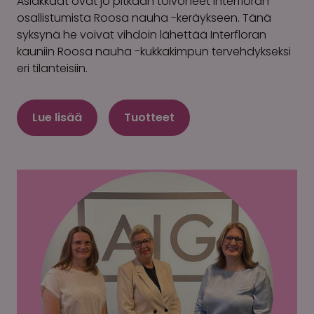
Asiakkaat ovat jo pitkään toivoneet Interfloran
osallistumista Roosa nauha -keräykseen. Tänä
syksynä he voivat vihdoin lähettää Interfloran
kauniin Roosa nauha -kukkakimpun tervehdykseksi
eri tilanteisiin.
Lue lisää
Tuotteet