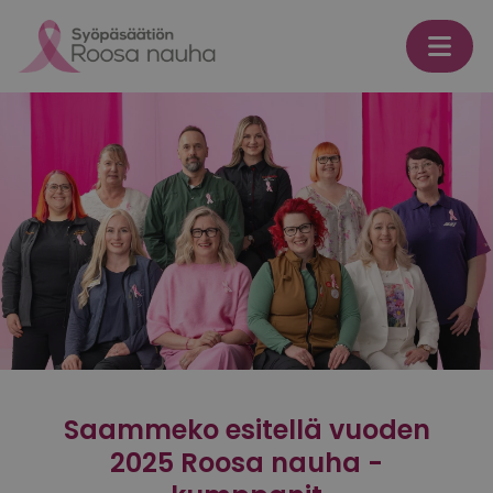
Skip to content
Saammeko esitellä vuoden
2025 Roosa nauha -