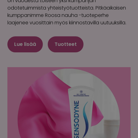
on vuodesta toiseen yksi kampanjan
odotetuimmista yhteistyötuotteista. Pitkäaikaisen
kumppanimme Roosa nauha -tuoteperhe
laajenee vuosittain myös kiinnostavilla uutuuksilla.
Lue lisää
Tuotteet