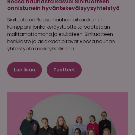
Roosa nauhasta kasvoi Sinituotteen
onnistunein hyväntekeväisyysyhteistyö
Sinituote on Roosa nauhan pitkäaikainen
kumppani, jonka keräystuotteita odotetaan
malttamattomana jo etukäteen. Sinituotteen
henkilöstö ja asiakkaat pitävät Roosa nauhan
yhteistyötä merkityksellisenä.
Lue lisää
Tuotteet