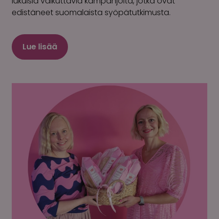
lukuisia vaikuttavia kampanjoita, jotka ovat
edistäneet suomalaista syöpätutkimusta.
Lue lisää