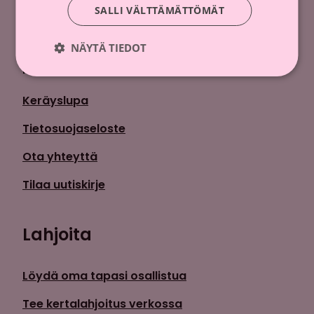
SALLI VÄLTTÄMÄTTÖMÄT
Syöpäsäätiö sr (y-tunnus 0237165-7)
NÄYTÄ TIEDOT
Mäkelänkatu 2, 00500 Helsinki
p. +358 9 135 331
Keräyslupa
Tietosuojaseloste
Ota yhteyttä
Tilaa uutiskirje
Lahjoita
Löydä oma tapasi osallistua
Tee kertalahjoitus verkossa