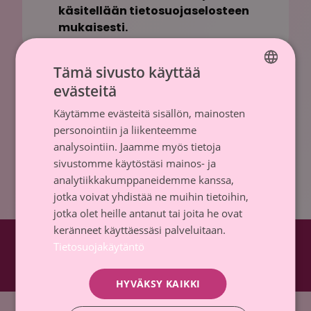
käsitellään tietosuojaselosteen
mukaisesti.
Tämä sivusto käyttää
evästeitä
FINNISH
Käsittelemme henkilötietojasi
tietosuojaselosteen
Käytämme evästeitä sisällön, mainosten
SWEDISH
mukaisesti.
personointiin ja liikenteemme
analysointiin. Jaamme myös tietoja
sivustomme käytöstäsi mainos- ja
analytiikkakumppaneidemme kanssa,
jotka voivat yhdistää ne muihin tietoihin,
jotka olet heille antanut tai joita he ovat
keränneet käyttäessäsi palveluitaan.
Tietosuojakäytäntö
Roosa nauha Fa
Roosa nauha 
HYVÄKSY KAIKKI
Etusivu
»
Tilaa uutiskirje