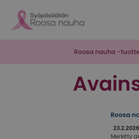
Skip to content
Roosa nauha -tuott
Avain
Roosa na
23.2.202
Merkitty a