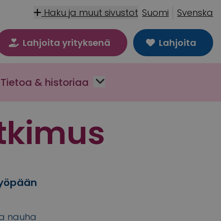
Haku ja muut sivustot
Suomi
Svenska
Lahjoita yrityksenä
Lahjoita
Tietoa & historiaa
tkimus
syöpään
a nauha