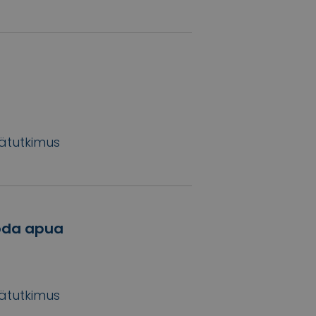
ätutkimus
uoda apua
ätutkimus