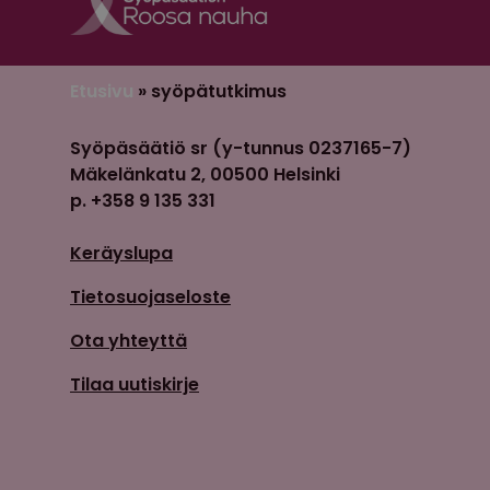
Etusivu
»
syöpätutkimus
Syöpäsäätiö sr (y-tunnus 0237165-7)
Mäkelänkatu 2, 00500 Helsinki
p. +358 9 135 331
Keräyslupa
Tietosuojaseloste
Ota yhteyttä
Tilaa uutiskirje