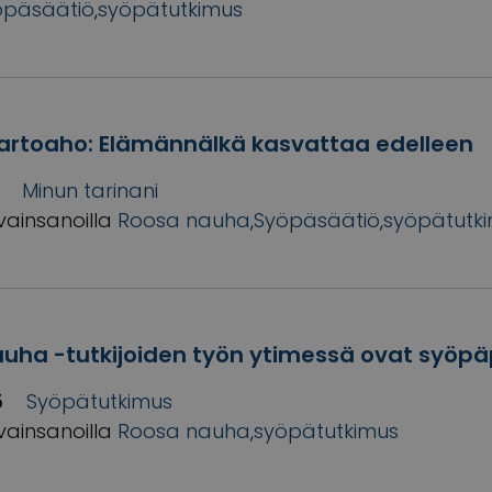
öpäsäätiö
,
syöpätutkimus
artoaho: Elämännälkä kasvattaa edelleen
Minun tarinani
vainsanoilla
Roosa nauha
,
Syöpäsäätiö
,
syöpätutk
uha -tutkijoiden työn ytimessä ovat syöpä
5
Syöpätutkimus
vainsanoilla
Roosa nauha
,
syöpätutkimus