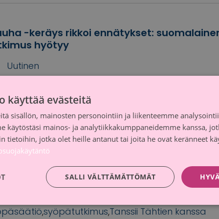
uha -keräys rikkoi ennätykset: suomalaine
tkimus hyötyy
Uutinen
vainsanoilla
Roosa nauha
,
Roosa nauha
öpätutkimus
o käyttää evästeitä
tä sisällön, mainosten personointiin ja liikenteemme analysoint
me käytöstäsi mainos- ja analytiikkakumppaneidemme kanssa, jot
 tietoihin, jotka olet heille antanut tai joita he ovat keränneet kä
uha Tanssii Tähtien Kanssa -ohjelman tulo
tosuojakäytäntö
yövän voittamiseksi
OT
SALLI VÄLTTÄMÄTTÖMÄT
HYVÄ
24
Uutinen
vainsanoilla
Keuhkosyöpä
,
Roosa
öpäsäätiö
,
syöpätutkimus
,
Tanssii Tähtien kanssa