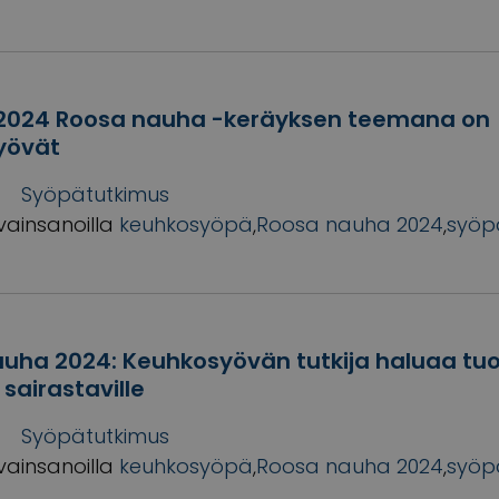
2024 Roosa nauha -keräyksen teemana on
yövät
Syöpätutkimus
vainsanoilla
keuhkosyöpä
,
Roosa nauha 2024
,
syöp
uha 2024: Keuhkosyövän tutkija haluaa t
 sairastaville
Syöpätutkimus
vainsanoilla
keuhkosyöpä
,
Roosa nauha 2024
,
syöp