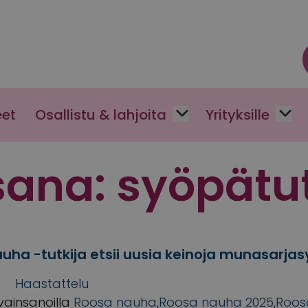
eet
Osallistu & lahjoita
Yrityksille
sana:
syöpätu
uha -tutkija etsii uusia keinoja munasarja
6
Haastattelu
vainsanoilla
Roosa nauha
,
Roosa nauha 2025
,
Roos