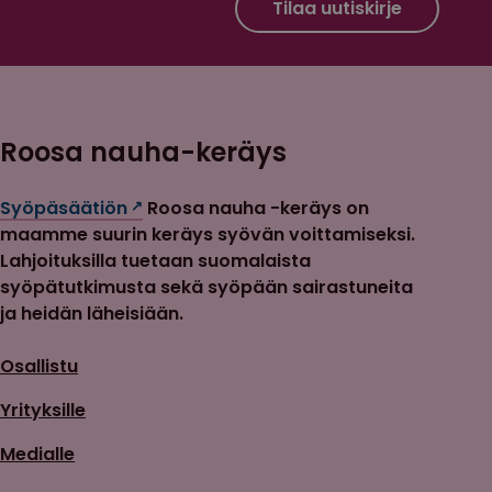
Roosa nauha Facebook
Roosa nauha Instagram
Tilaa uutiskirje
Roosa nauha-keräys
Syöpäsäätiön
Roosa nauha -keräys on
maamme suurin keräys syövän voittamiseksi.
Lahjoituksilla tuetaan suomalaista
syöpätutkimusta sekä syöpään sairastuneita
ja heidän läheisiään.
Osallistu
Yrityksille
Medialle