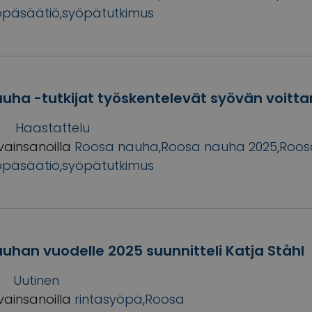
öpäsäätiö
,
syöpätutkimus
uha -tutkijat työskentelevät syövän voitta
6
Haastattelu
vainsanoilla
Roosa nauha
,
Roosa nauha 2025
,
Roos
öpäsäätiö
,
syöpätutkimus
uhan vuodelle 2025 suunnitteli Katja Ståhl
Uutinen
vainsanoilla
rintasyöpä
,
Roosa