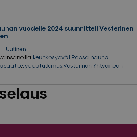
uhan vuodelle 2024 suunnitteli Vesterinen
een
Uutinen
vainsanoilla
keuhkosyövät
,
Roosa nauha
äsäätiö
,
syöpätutkimus
,
Vesterinen Yhtyeineen
 selaus