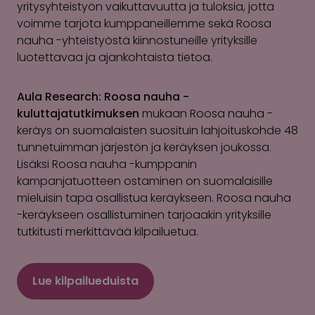
yritysyhteistyön vaikuttavuutta ja tuloksia, jotta
voimme tarjota kumppaneillemme sekä Roosa
nauha -yhteistyöstä kiinnostuneille yrityksille
luotettavaa ja ajankohtaista tietoa.
Aula Research: Roosa nauha -
kuluttajatutkimuksen
mukaan Roosa nauha -
keräys on suomalaisten suosituin lahjoituskohde 48
tunnetuimman järjestön ja keräyksen joukossa.
Lisäksi Roosa nauha -kumppanin
kampanjatuotteen ostaminen on suomalaisille
mieluisin tapa osallistua keräykseen. Roosa nauha
-keräykseen osallistuminen tarjoaakin yrityksille
tutkitusti merkittävää kilpailuetua.
Lue kilpailueduista