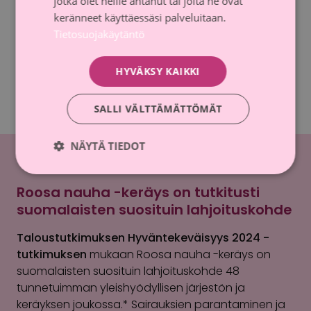
Oppaasta löydät yksityskohtaista tietoa, ohjeita
jotka olet heille antanut tai joita he ovat
sekä esimerkkejä tempauksen järjestämisestä. Voit
keränneet käyttäessäsi palveluitaan.
valita niistä yrityksellesi sopivimman tavan olla
Tietosuojakäytäntö
mukana tai ehdottaa jotain ihan uutta.
HYVÄKSY KAIKKI
Lataa opas
SALLI VÄLTTÄMÄTTÖMÄT
NÄYTÄ TIEDOT
Roosa nauha -keräys on tutkitusti
suomalaisten suosituin lahjoituskohde
Taloustutkimuksen Hyväntekeväisyys 2024 -
tutkimuksen
mukaan Roosa nauha -keräys on
suomalaisten suosituin lahjoituskohde 48
tunnetuimman yleishyödyllisen järjestön ja
keräyksen joukossa.* Sairauksien parantaminen ja