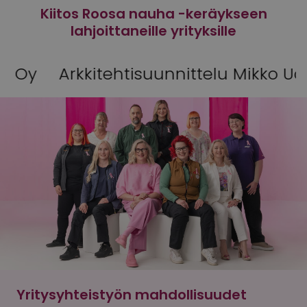
Kiitos Roosa nauha -keräykseen
lahjoittaneille yrityksille
suunnittelu Mikko Uotila Akaasta
Jar
Yritysyhteistyön mahdollisuudet