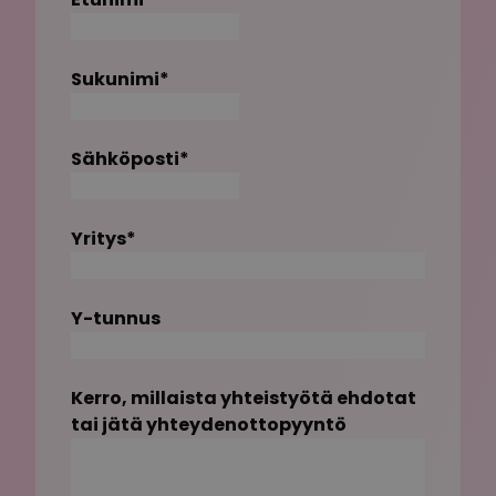
Sukunimi
*
Sähköposti
*
Yritys
*
Y-tunnus
Kerro, millaista yhteistyötä ehdotat
tai jätä yhteydenottopyyntö