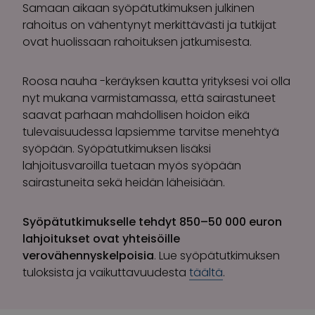
Samaan aikaan syöpätutkimuksen julkinen
rahoitus on vähentynyt merkittävästi ja tutkijat
ovat huolissaan rahoituksen jatkumisesta.
Roosa nauha -keräyksen kautta yrityksesi voi olla
nyt mukana varmistamassa, että sairastuneet
saavat parhaan mahdollisen hoidon eikä
tulevaisuudessa lapsiemme tarvitse menehtyä
syöpään. Syöpätutkimuksen lisäksi
lahjoitusvaroilla tuetaan myös syöpään
sairastuneita sekä heidän läheisiään.
Syöpätutkimukselle tehdyt 850–50 000 euron
lahjoitukset ovat yhteisöille
verovähennyskelpoisia
. Lue syöpätutkimuksen
tuloksista ja vaikuttavuudesta
täältä
.