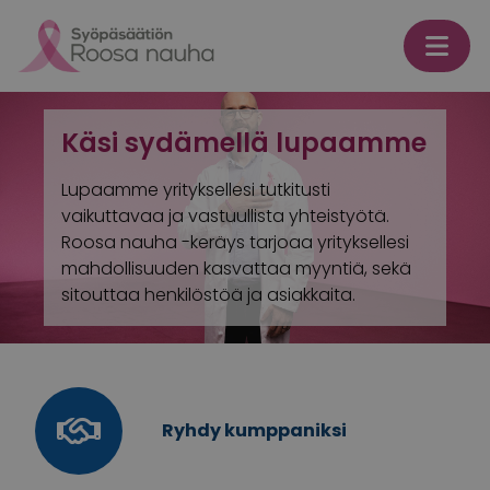
Skip to content
Käsi sydämellä lupaamme
Lupaamme yrityksellesi tutkitusti
vaikuttavaa ja vastuullista yhteistyötä.
Roosa nauha -keräys tarjoaa yrityksellesi
mahdollisuuden kasvattaa myyntiä, sekä
sitouttaa henkilöstöä ja asiakkaita.
Ryhdy kumppaniksi