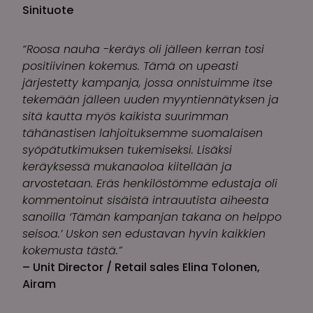
Sinituote
“Roosa nauha -keräys oli jälleen kerran tosi
positiivinen kokemus. Tämä on upeasti
järjestetty kampanja, jossa onnistuimme itse
tekemään jälleen uuden myyntiennätyksen ja
sitä kautta myös kaikista suurimman
tähänastisen lahjoituksemme suomalaisen
syöpätutkimuksen tukemiseksi. Lisäksi
keräyksessä mukanaoloa kiitellään ja
arvostetaan. Eräs henkilöstömme edustaja oli
kommentoinut sisäistä intrauutista aiheesta
sanoilla ‘Tämän kampanjan takana on helppo
seisoa.’ Uskon sen edustavan hyvin kaikkien
kokemusta tästä.”
– Unit Director / Retail sales Elina Tolonen,
Airam