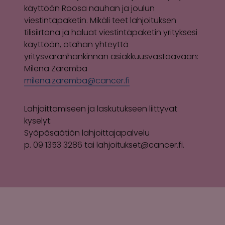
käyttöön Roosa nauhan ja joulun
viestintäpaketin. Mikäli teet lahjoituksen
tilisiirtona ja haluat viestintäpaketin yrityksesi
käyttöön, otahan yhteyttä
yritysvaranhankinnan asiakkuusvastaavaan:
Milena Zaremba
milena.zaremba@cancer.fi
Lahjoittamiseen ja laskutukseen liittyvät
kyselyt:
Syöpäsäätiön lahjoittajapalvelu
p. 09 1353 3286 tai
lahjoitukset@cancer.fi
.