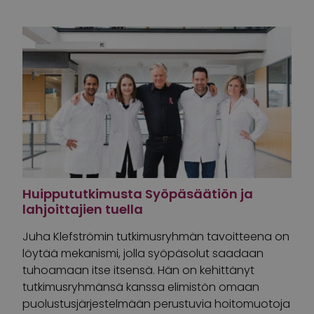
Huippututkimusta Syöpäsäätiön ja
lahjoittajien tuella
Juha Klefströmin tutkimusryhmän tavoitteena on
löytää mekanismi, jolla syöpäsolut saadaan
tuhoamaan itse itsensä. Hän on kehittänyt
tutkimusryhmänsä kanssa elimistön omaan
puolustusjärjestelmään perustuvia hoitomuotoja