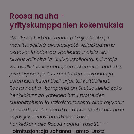
Roosa nauha -
yrityskumppanien kokemuksia
”Meille on tärkeää tehdä pitkäjänteistä ja
merkityksellistä avustustyötä. Asiakkaamme
osaavat jo odottaa vaaleanpunaisia SINI-
siivousvälineitä ja -kuivaustelineitä. Kuluttaja
voi osallistua kampanjaan ostamalla tuotteita,
joita arjessa joutuu muutenkin uusimaan ja
ostamaan kuten tiskiharjat tai keittiöliinat.
Roosa nauha -kampanja on Sinituotteella koko
henkilökunnan yhteinen juttu tuotteiden
suunnittelusta ja valmistamisesta aina myyntiin
ja markkinointiin saakka. Tämän vuoksi olemme
myös joka vuosi hankkineet koko
henkilökunnalle Roosa nauha -rusetit.”
–
Toimitusjohtaja Johanna Hamro-Drotz,