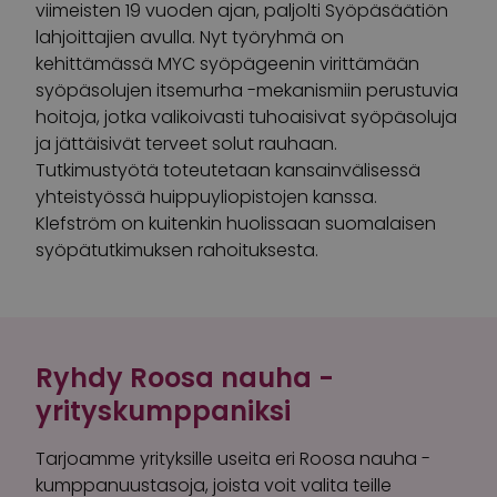
viimeisten 19 vuoden ajan, paljolti Syöpäsäätiön
lahjoittajien avulla. Nyt työryhmä on
kehittämässä MYC syöpägeenin virittämään
syöpäsolujen itsemurha -mekanismiin perustuvia
hoitoja, jotka valikoivasti tuhoaisivat syöpäsoluja
ja jättäisivät terveet solut rauhaan.
Tutkimustyötä toteutetaan kansainvälisessä
yhteistyössä huippuyliopistojen kanssa.
Klefström on kuitenkin huolissaan suomalaisen
syöpätutkimuksen rahoituksesta.
Ryhdy Roosa nauha -
yrityskumppaniksi
Tarjoamme yrityksille useita eri Roosa nauha -
kumppanuustasoja, joista voit valita teille