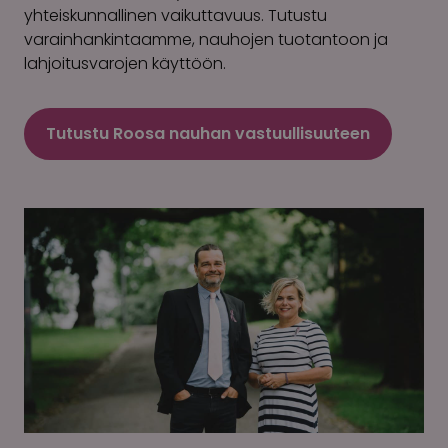
yhteiskunnallinen vaikuttavuus. Tutustu
varainhankintaamme, nauhojen tuotantoon ja
lahjoitusvarojen käyttöön.
Tutustu Roosa nauhan vastuullisuuteen