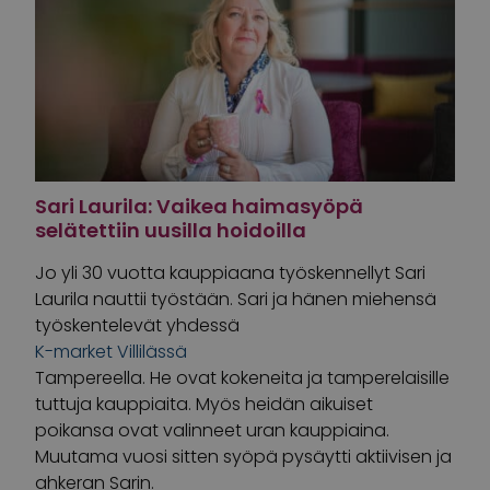
Sari Laurila: Vaikea haimasyöpä
selätettiin uusilla hoidoilla
Jo yli 30 vuotta kauppiaana työskennellyt Sari
Laurila nauttii työstään. Sari ja hänen miehensä
työskentelevät yhdessä
K-market Villilässä
Tampereella. He ovat kokeneita ja tamperelaisille
tuttuja kauppiaita. Myös heidän aikuiset
poikansa ovat valinneet uran kauppiaina.
Muutama vuosi sitten syöpä pysäytti aktiivisen ja
ahkeran Sarin.