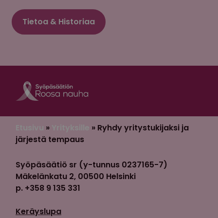
Tietoa & Historiaa
Roosa nauha Fa
Roosa nauha 
Etusivu
»
Yrityksille
»
Ryhdy yritystukijaksi ja
järjestä tempaus
Syöpäsäätiö sr (y-tunnus 0237165-7)
Mäkelänkatu 2, 00500 Helsinki
p. +358 9 135 331
Keräyslupa