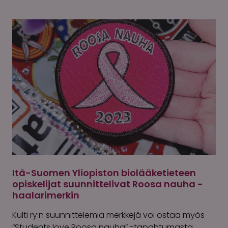
Itä-Suomen Yliopiston biolääketieteen
opiskelijat suunnittelivat Roosa nauha -
haalarimerkin
Kulti ry:n suunnittelemia merkkejä voi ostaa myös
“Students love Roosa nauha” -tapahtumasta.