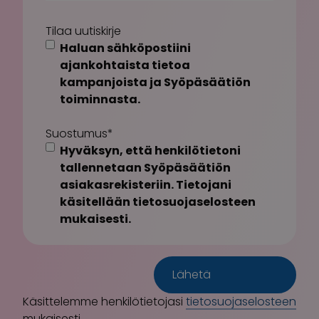
Tilaa uutiskirje
Haluan sähköpostiini
ajankohtaista tietoa
kampanjoista ja Syöpäsäätiön
toiminnasta.
Suostumus
*
Hyväksyn, että henkilötietoni
tallennetaan Syöpäsäätiön
asiakasrekisteriin. Tietojani
käsitellään tietosuojaselosteen
mukaisesti.
Käsittelemme henkilötietojasi
tietosuojaselosteen
mukaisesti.