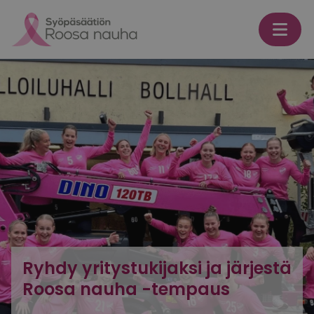
Skip to content
Ryhdy yritystukijaksi ja järjestä
Roosa nauha -tempaus