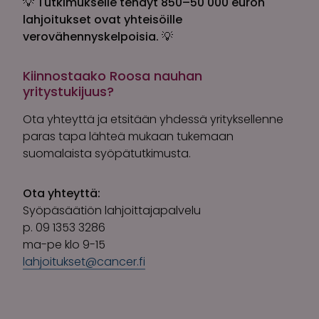
💡
Tutkimukselle tehdyt 850–50 000 euron
lahjoitukset ovat yhteisöille
verovähennyskelpoisia.
💡
Kiinnostaako Roosa nauhan
yritystukijuus?
Ota yhteyttä ja etsitään yhdessä yrityksellenne
paras tapa lähteä mukaan tukemaan
suomalaista syöpätutkimusta.
Ota yhteyttä:
Syöpäsäätiön lahjoittajapalvelu
p. 09 1353 3286
ma-pe klo 9-15
lahjoitukset@cancer.fi