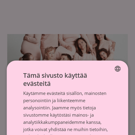
Tämä sivusto käyttää
evästeitä
FINNISH
Käytämme evästeitä sisällön, mainosten
SWEDISH
personointiin ja liikenteemme
analysointiin. Jaamme myös tietoja
sivustomme käytöstäsi mainos- ja
analytiikkakumppaneidemme kanssa,
Polarn O. Pyret järjesti
jotka voivat yhdistää ne muihin tietoihin,
tuotemyyntitempauksen Roosa nauha -