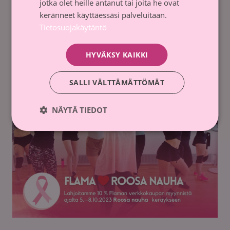
jotka olet heille antanut tai joita he ovat
keräyksen puolesta
keränneet käyttäessäsi palveluitaan.
Viikon aikana jokaisesta myydystä roosanvärisestä
Tietosuojakäytäntö
raitavaatteesta Polarn O. Pyret lahjoitti 5 euroa
lyhentämättömänä Roosa nauha -keräykseen.
HYVÄKSY KAIKKI
SALLI VÄLTTÄMÄTTÖMÄT
NÄYTÄ TIEDOT