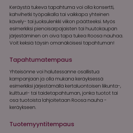
Keräystä tukeva tapahtuma voi olla konsertti,
kahvihetki työpaikalla tai vaikkapa yhteinen
kävely- tai juoksulenkki viikon päätteeksi. Myös
esimerkiksi pienoisarpajaisten tai huutokaupan
järjestäminen on oiva tapa tukea Roosa nauhaa.
Voit keksiä täysin omanäköisesi tapahtuman!
Tapahtumatempaus
Yhteisönne voi halutessanne osallistua
kampanjaan ja olla mukana keräyksessä
esimerkiksi järjestämällä kertaluontoisen liikunta-,
kulttuuri- tai taidetapahtuman, jonka tuotot tai
osa tuotoista lahjoitetaan Roosa nauha -
keräykseen.
Tuotemyyntitempaus