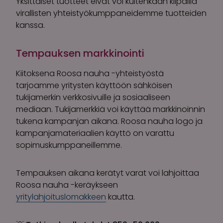
Yksittäiset tuotteet eivät voi kuitenkaan kilpailla
virallisten yhteistyökumppaneidemme tuotteiden
kanssa.
Tempauksen markkinointi
Kiitoksena Roosa nauha -yhteistyöstä
tarjoamme yritysten käyttöön sähköisen
tukijamerkin verkkosivuille ja sosiaaliseen
mediaan. Tukijamerkkiä voi käyttää markkinoinnin
tukena kampanjan aikana. Roosa nauha logo ja
kampanjamateriaalien käyttö on varattu
sopimuskumppaneillemme.
Tempauksen aikana kerätyt varat voi lahjoittaa
Roosa nauha -keräykseen
yritylahjoituslomakkeen
kautta.