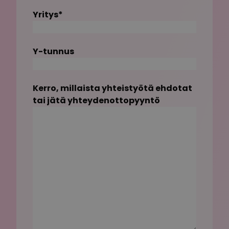
Yritys
*
Y-tunnus
Kerro, millaista yhteistyötä ehdotat
tai jätä yhteydenottopyyntö