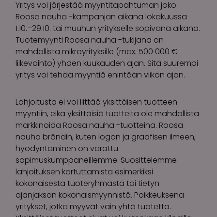
Yritys voi järjestää myyntitapahtuman joko
Roosa nauha -kampanjan aikana lokakuussa
1.10.–29.10. tai muuhun yritykselle sopivana aikana.
Tuotemyynti Roosa nauha -tukijana on
mahdollista mikroyrityksille (max. 500 000 €
liikevaihto) yhden kuukauden ajan. Sitä suurempi
yritys voi tehdä myyntiä enintään viikon ajan.
Lahjoitusta ei voi liittää yksittäisen tuotteen
myyntiin, eikä yksittäisiä tuotteita ole mahdollista
markkinoida Roosa nauha -tuotteina. Roosa
nauha brändin, kuten logon ja graafisen ilmeen,
hyödyntäminen on varattu
sopimuskumppaneillemme. Suosittelemme
lahjoituksen kartuttamista esimerkiksi
kokonaisesta tuoteryhmästä tai tietyn
ajanjakson kokonaismyynnistä. Poikkeuksena
yritykset, jotka myyvät vain yhtä tuotetta.