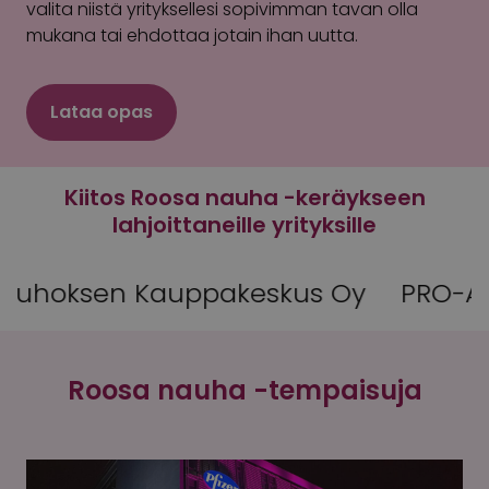
valita niistä yrityksellesi sopivimman tavan olla
mukana tai ehdottaa jotain ihan uutta.
Lataa opas
Kiitos Roosa nauha -keräykseen
lahjoittaneille yrityksille
ppakeskus Oy
PRO-AQUA Suomi
H
Roosa nauha -tempaisuja