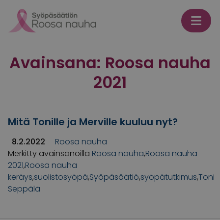
Skip to content
Avainsana:
Roosa nauha
2021
Mitä Tonille ja Merville kuuluu nyt?
8.2.2022
Roosa nauha
Merkitty avainsanoilla
Roosa nauha
,
Roosa nauha
2021
,
Roosa nauha
keräys
,
suolistosyöpä
,
Syöpäsäätiö
,
syöpätutkimus
,
Toni
Seppälä