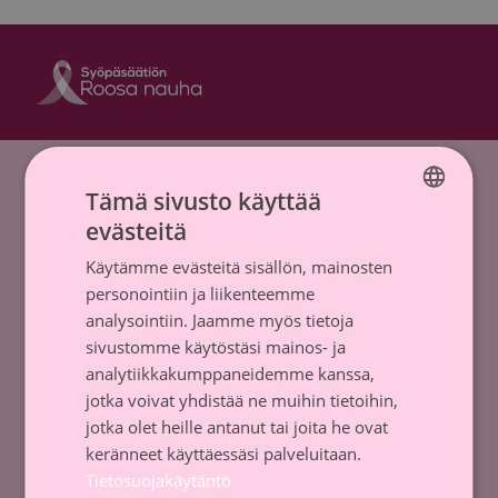
Roosa nauha Fa
Roosa nauha 
Etusivu
»
Roosa nauha 2021
Tämä sivusto käyttää
Syöpäsäätiö sr (y-tunnus 0237165-7)
evästeitä
FINNISH
Mäkelänkatu 2, 00500 Helsinki
Käytämme evästeitä sisällön, mainosten
SWEDISH
p. +358 9 135 331
personointiin ja liikenteemme
analysointiin. Jaamme myös tietoja
Keräyslupa
sivustomme käytöstäsi mainos- ja
Tietosuojaseloste
analytiikkakumppaneidemme kanssa,
jotka voivat yhdistää ne muihin tietoihin,
Ota yhteyttä
jotka olet heille antanut tai joita he ovat
keränneet käyttäessäsi palveluitaan.
Tilaa uutiskirje
Tietosuojakäytäntö