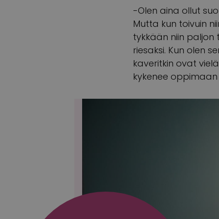
-Olen aina ollut suor
Mutta kun toivuin nii
tykkään niin paljon
riesaksi. Kun olen s
kaveritkin ovat vi
kykenee oppimaan to