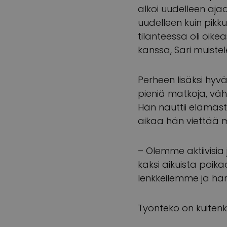
alkoi uudelleen ajaa 
uudelleen kuin pikkut
tilanteessa oli oike
kanssa, Sari muistel
Perheen lisäksi hyvä
pieniä matkoja, vähi
Hän nauttii elämäst
aikaa hän viettää 
– Olemme aktiivisia 
kaksi aikuista poik
lenkkeilemme ja ha
Työnteko on kuiten