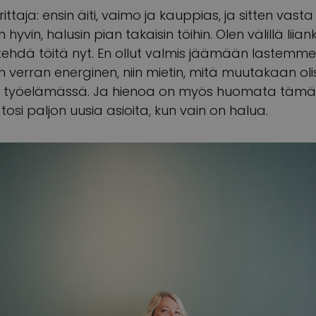
ittaja: ensin äiti, vaimo ja kauppias, ja sitten vasta
n hyvin, halusin pian takaisin töihin. Olen välillä liia
 tehdä töitä nyt. En ollut valmis jäämään lastemme
en verran energinen, niin mietin, mitä muutakaan olis
elä työelämässä. Ja hienoa on myös huomata tämän
si paljon uusia asioita, kun vain on halua.