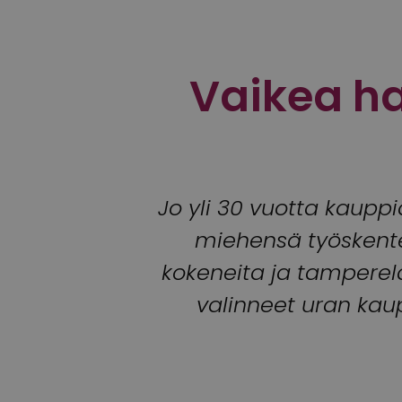
Vaikea ha
Jo yli 30 vuotta kauppi
miehensä työskent
kokeneita ja tamperela
valinneet uran kaup