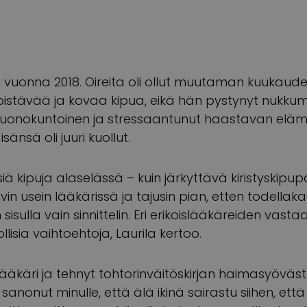
ui vuonna 2018. Oireita oli ollut muutaman kuukaude
istävää ja kovaa kipua, eikä hän pystynyt nukkuma
 huonokuntoinen ja stressaantunut haastavan eläm
isänsä oli juuri kuollut.
isiä kipuja alaselässä – kuin järkyttävä kiristyskipu
ävin usein lääkärissä ja tajusin pian, etten todellak
isulla vain sinnittelin. Eri erikoislääkäreiden vastaa
llisia vaihtoehtoja, Laurila kertoo.
lääkäri ja tehnyt tohtorinväitöskirjan haimasyövä
s sanonut minulle, että älä ikinä sairastu siihen, että 