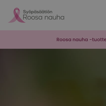
Skip to content
Roosa nauha -tuott