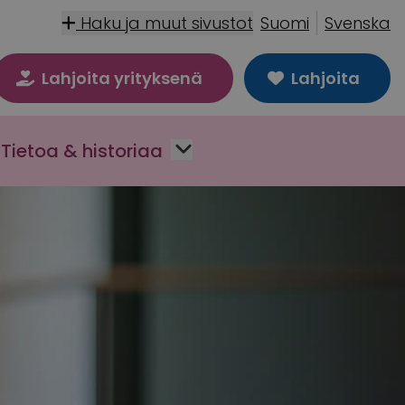
Haku ja muut sivustot
Suomi
Svenska
Lahjoita yrityksenä
Lahjoita
Tietoa & historiaa