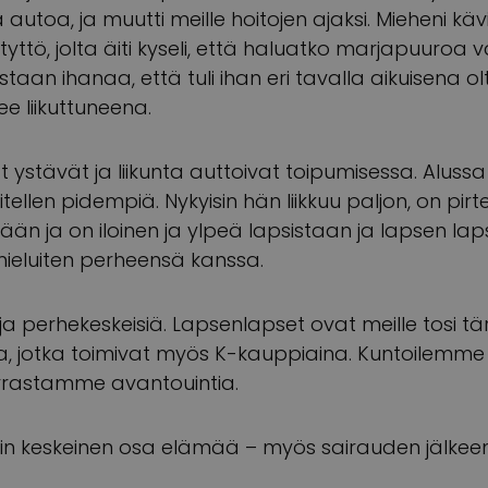
autoa, ja muutti meille hoitojen ajaksi. Mieheni kävi 
yttö, jolta äiti kyseli, että haluatko marjapuuroa vai
astaan ihanaa, että tuli ihan eri tavalla aikuisena 
ee liikuttuneena.
t ystävät ja liikunta auttoivat toipumisessa. Alussa 
tellen pidempiä. Nykyisin hän liikkuu paljon, on pirt
ään ja on iloinen ja ylpeä lapsistaan ja lapsen la
mieluiten perheensä kanssa.
ja perhekeskeisiä. Lapsenlapset ovat meille tosi tär
aa, jotka toimivat myös K-kauppiaina. Kuntoilemme 
rrastamme avantouintia.
kin keskeinen osa elämää – myös sairauden jälkeen