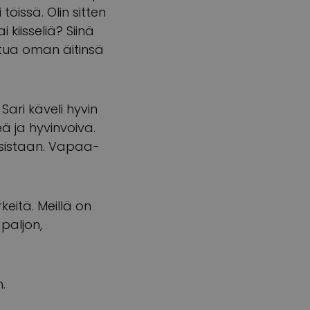
töissä. Olin sitten
 kiisseliä? Siinä
oltua oman äitinsä
Sari käveli hyvin
eä ja hyvinvoiva.
psistaan. Vapaa-
keitä. Meillä on
paljon,
.