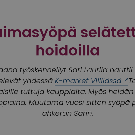
imasyöpä selätetti
hoidoilla
aana työskennellyt Sari Laurila nauttii
elevät yhdessä
K-market Villilässä
T
isille tuttuja kauppiaita. Myös heidän
piaina. Muutama vuosi sitten syöpä py
ahkeran Sarin.