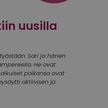
in uusilla
 työstään. Sari ja hänen
ampereella. He ovat
 aikuiset poikansa ovat
säytti aktiivisen ja