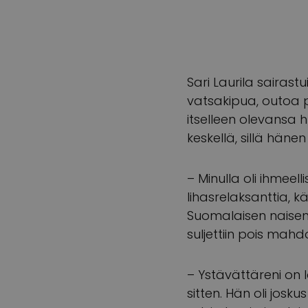
Sari Laurila sairast
vatsakipua, outoa p
itselleen olevansa
keskellä, sillä hänen 
– Minulla oli ihmeell
lihasrelaksanttia, k
Suomalaisen naisen s
suljettiin pois mahdo
– Ystävättäreni on 
sitten. Hän oli josku