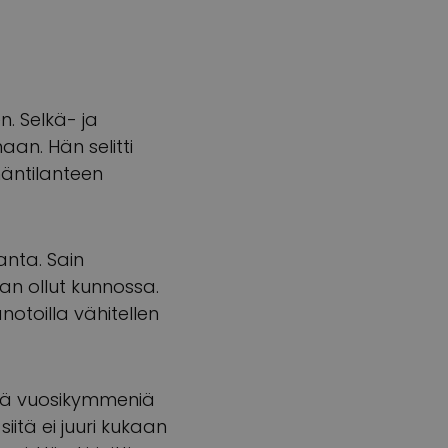
n. Selkä- ja
an. Hän selitti
äntilanteen
panta. Sain
aan ollut kunnossa.
notoilla vähitellen
stä vuosikymmeniä
siitä ei juuri kukaan