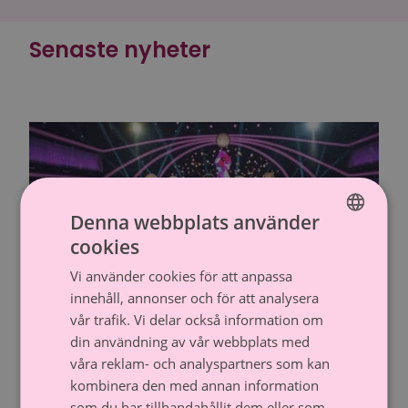
Senaste nyheter
Denna webbplats använder
cookies
FINNISH
Vi använder cookies för att anpassa
SWEDISH
innehåll, annonser och för att analysera
vår trafik. Vi delar också information om
Dansar med stjärnor nådde utmärkt
din användning av vår webbplats med
resultat för Rosa bandet och
våra reklam- och analyspartners som kan
cancerforskningen
kombinera den med annan information
som du har tillhandahållit dem eller som