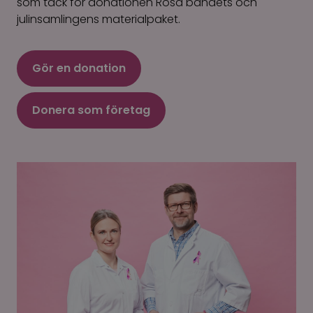
som tack för donationen Rosa bandets och
julinsamlingens materialpaket.
Gör en donation
Donera som företag