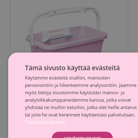
Tämä sivusto käyttää evästeitä
Käytämme evästeitä sisällön, mainosten
FINNI
personointiin ja liikenteemme analysointiin. Jaamme
SWED
myös tietoja sivustomme käytöstäsi mainos- ja
analytiikkakumppaneidemme kanssa, jotka voivat
yhdistää ne muihin tietoihin, jotka olet heille antanut
SINI Sinisanko
tai joita he ovat keränneet käyttäessäsi palveluitaan.
Sinituote
Tietosuojakäytäntö
Lahjoitusosuus
Arvioitu hinta
0,50 €
16 €