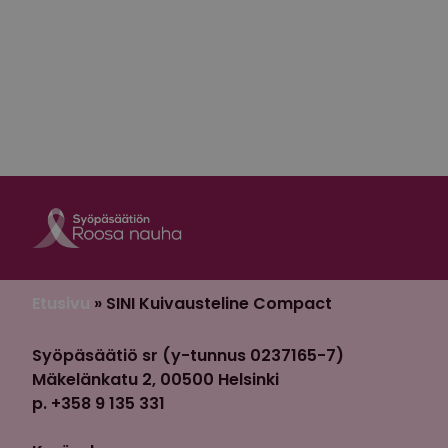
Roosa nauha Fa
Roosa nauha 
Etusivu
»
SINI Kuivausteline Compact
Syöpäsäätiö sr (y-tunnus 0237165-7)
Mäkelänkatu 2, 00500 Helsinki
p. +358 9 135 331