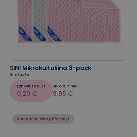
SINI Mikrokuituliina 3-pack
Sinituote
Lahjoitusosuus
Arvioitu hinta
0,20 €
9,95 €
Kampanja-aika päättynyt