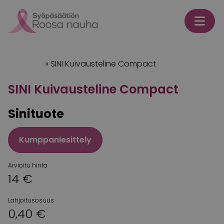
Skip to content
Etusivu
»
SINI Kuivausteline Compact
SINI Kuivausteline Compact
Sinituote
Kumppaniesittely
Arvioitu hinta
14 €
Lahjoitusosuus
0,40 €