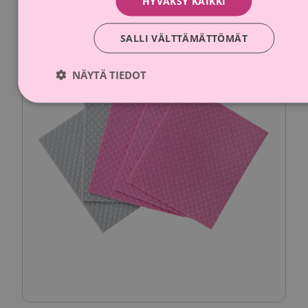
HYVÄKSY KAIKKI
SALLI VÄLTTÄMÄTTÖMÄT
Kampanja-aika päättynyt
NÄYTÄ TIEDOT