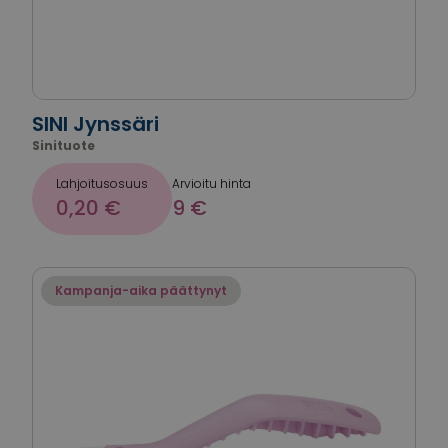
SINI Jynssäri
Sinituote
Lahjoitusosuus
Arvioitu hinta
0,20 €
9 €
Kampanja-aika päättynyt