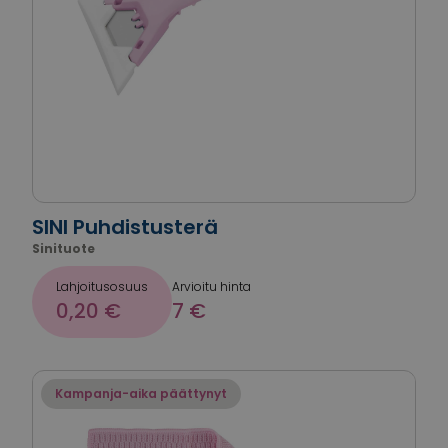
SINI Puhdistusterä
Sinituote
Lahjoitusosuus
Arvioitu hinta
0,20 €
7 €
Kampanja-aika päättynyt