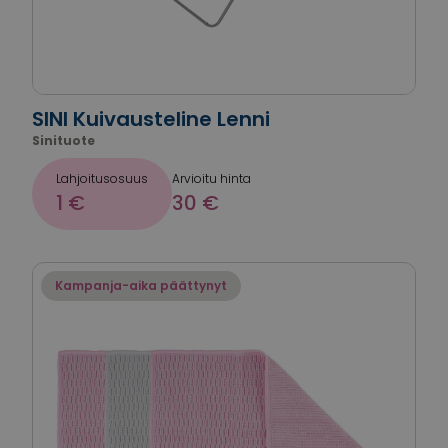
SINI Kuivausteline Lenni
Sinituote
Lahjoitusosuus
Arvioitu hinta
1 €
30 €
Kampanja-aika päättynyt