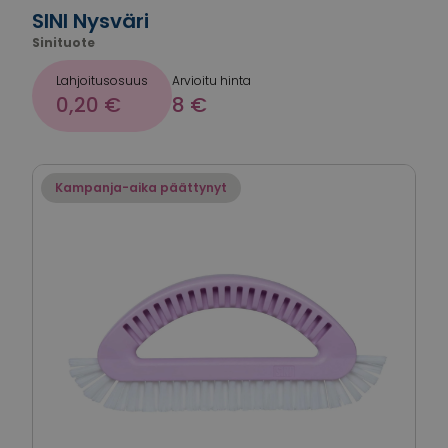
SINI Nysväri
Sinituote
Lahjoitusosuus
Arvioitu hinta
0,20 €
8 €
Kampanja-aika päättynyt