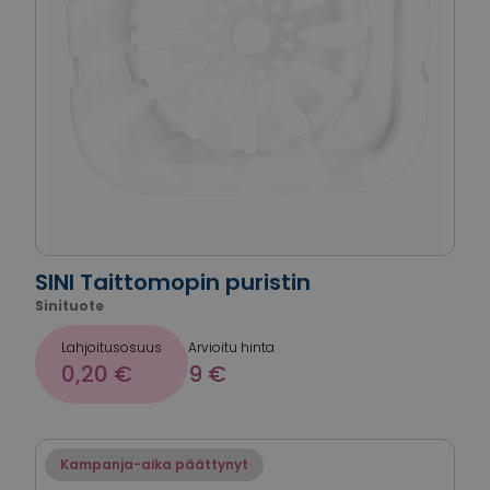
SINI Taittomopin puristin
Sinituote
Lahjoitusosuus
Arvioitu hinta
0,20 €
9 €
Kampanja-aika päättynyt