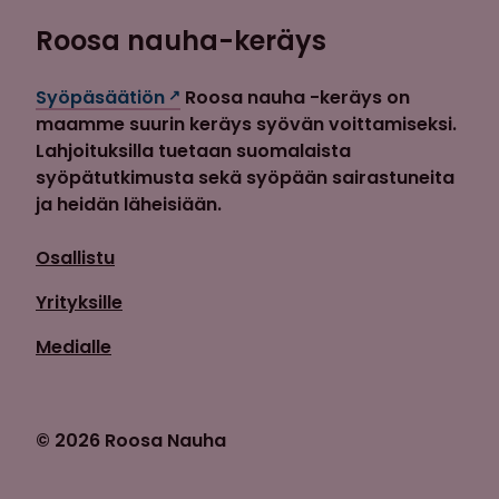
Roosa nauha-keräys
Syöpäsäätiön
Roosa nauha -keräys on
maamme suurin keräys syövän voittamiseksi.
Lahjoituksilla tuetaan suomalaista
syöpätutkimusta sekä syöpään sairastuneita
ja heidän läheisiään.
Osallistu
Yrityksille
Medialle
© 2026 Roosa Nauha