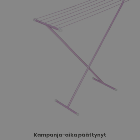
Kampanja-aika päättynyt