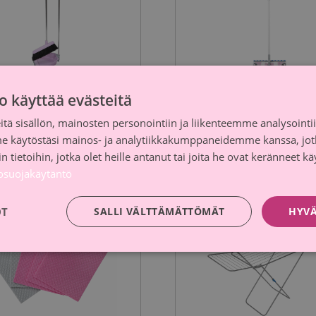
o käyttää evästeitä
ikkasetti
SINI Taittomoppi
Sinituote
tä sisällön, mainosten personointiin ja liikenteemme analysoint
me käytöstäsi mainos- ja analytiikkakumppaneidemme kanssa, jot
tusosuus
Arvioitu hinta
Lahjoitusosuus
Arvioitu h
 tietoihin, jotka olet heille antanut tai joita he ovat keränneet kä
25 €
1,50 €
35 €
tosuojakäytäntö
OT
SALLI VÄLTTÄMÄTTÖMÄT
HYVÄ
nja-aika päättynyt
Kampanja-aika päättynyt