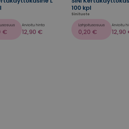
ertakäyttökäsine L
SINI Kertakäyttökä
l
100 kpl
Sinituote
tusosuus
Arvioitu hinta
Lahjoitusosuus
Arvioitu h
0 €
12,90 €
0,20 €
12,90