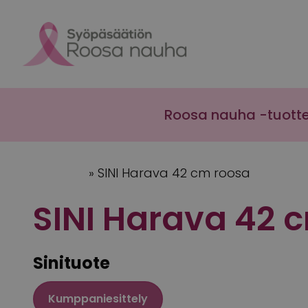
Skip to content
Roosa nauha -tuott
Etusivu
»
SINI Harava 42 cm roosa
SINI Harava 42 
Sinituote
Kumppaniesittely