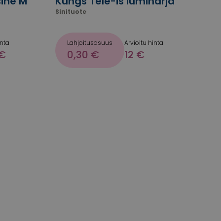
sine M
Kungs Tele-is lumiharja
Sinituote
inta
Lahjoitusosuus
Arvioitu hinta
 €
0,30 €
12 €