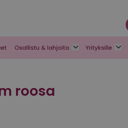
eet
Osallistu & lahjoita
Yrityksille
cm roosa