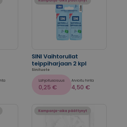
Kampanja-aika päättynyt
SINI Vaihtorullat
teippiharjaan 2 kpl
Sinituote
inta
Lahjoitusosuus
Arvioitu hinta
0,25 €
4,50 €
Kampanja-aika päättynyt