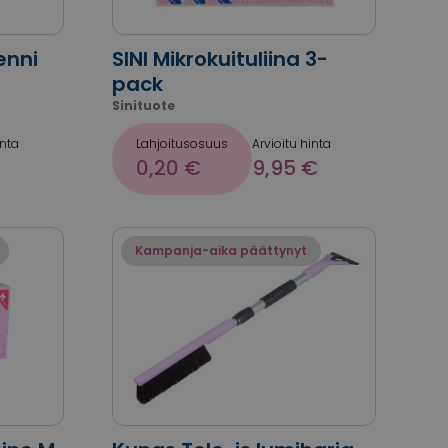
enni
SINI Mikrokuituliina 3-
pack
Sinituote
inta
Lahjoitusosuus
Arvioitu hinta
0,20 €
9,95 €
Kampanja-aika päättynyt