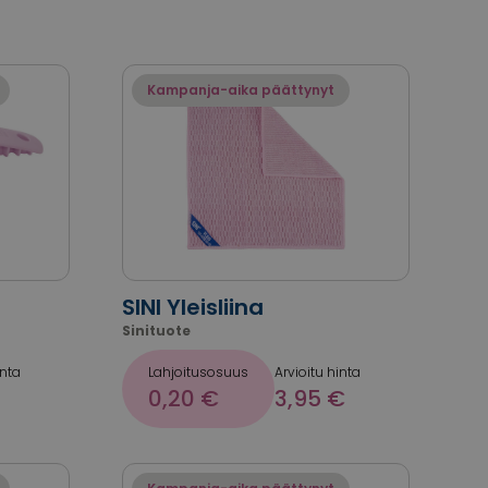
Kampanja-aika päättynyt
SINI Yleisliina
Sinituote
inta
Lahjoitusosuus
Arvioitu hinta
0,20 €
3,95 €