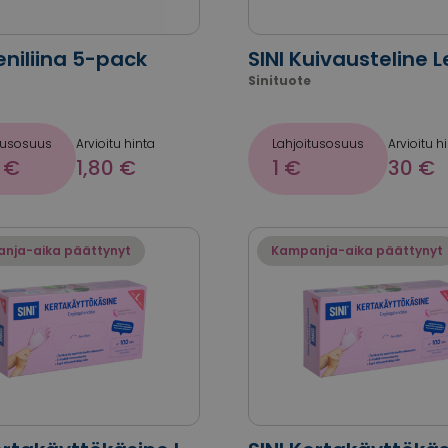
ieniliina 5-pack
SINI Kuivausteline L
Sinituote
tusosuus
Arvioitu hinta
Lahjoitusosuus
Arvioitu h
 €
1,80 €
1 €
30 €
nja-aika päättynyt
Kampanja-aika päättynyt