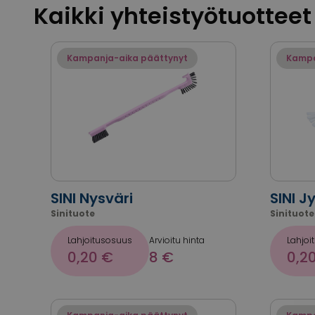
Kaikki yhteistyötuotteet
Kampanja-aika päättynyt
Kampa
SINI Nysväri
SINI J
Sinituote
Sinituote
Lahjoitusosuus
Arvioitu hinta
Lahjoi
0,20 €
8 €
0,2