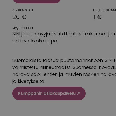
Arvioitu hinta
Lahjoitusosuu
20 €
1 €
Myyntipaikka
SINI jälleenmyyjät: vähittäistavarakaupat ja
sini.fi verkkokauppa.
Suomalaista laatua puutarhanhoitoon. SINI H
valmistettu hiilineutraalisti Suomessa. Kova
harava sopii lehtien ja muiden roskien haravoi
ja kivetykseltä.
Kumppanin asiakaspalvelu ↗