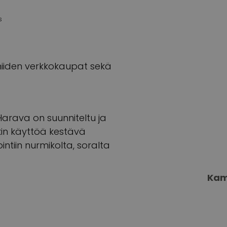
s
 niiden verkkokaupat sekä
arava on suunniteltu ja
akin käyttöä kestävä
ntiin nurmikolta, soralta
Kam