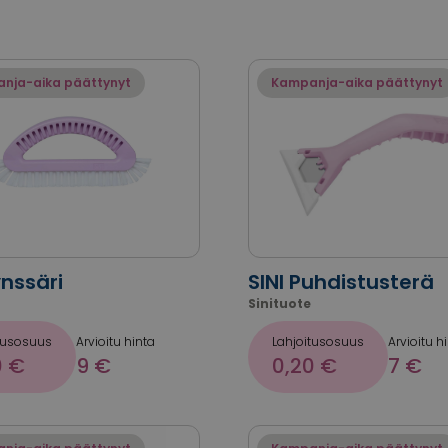
nja-aika päättynyt
Kampanja-aika päättynyt
ynssäri
SINI Puhdistusterä
Sinituote
tusosuus
Arvioitu hinta
Lahjoitusosuus
Arvioitu h
0 €
9 €
0,20 €
7 €