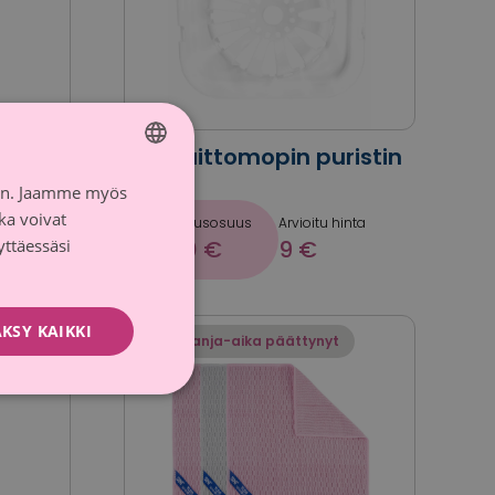
SINI Taittomopin puristin
Sinituote
iin. Jaamme myös
FINNISH
ka voivat
inta
Lahjoitusosuus
Arvioitu hinta
SWEDISH
yttäessäsi
0,20 €
9 €
KSY KAIKKI
Kampanja-aika päättynyt