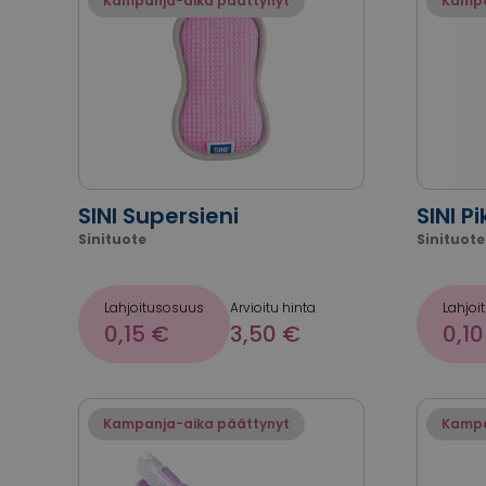
Kampanja-aika päättynyt
Kampa
SINI Supersieni
SINI P
Sinituote
Sinituote
Lahjoitusosuus
Arvioitu hinta
Lahjoi
0,15 €
3,50 €
0,10
Kampanja-aika päättynyt
Kampa