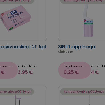
nja-aika päättynyt
Kampanja-aika päättynyt
ikasiivousliina 20 kpl
SINI Teippiharja
Sinituote
tusosuus
Arvioitu hinta
Lahjoitusosuus
Arvioitu h
 €
3,95 €
0,25 €
4 €
nja-aika päättynyt
Kampanja-aika päättynyt