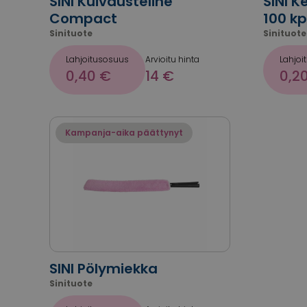
SINI Kuivausteline
SINI K
Compact
100 kp
Sinituote
Sinituote
Lahjoitusosuus
Arvioitu hinta
Lahjoi
0,40 €
14 €
0,2
Kampanja-aika päättynyt
SINI Pölymiekka
Sinituote