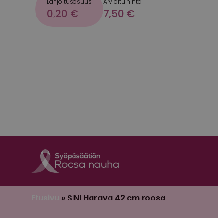
Lahjoitusosuus
Arvioitu hinta
0,20 €
7,50 €
Etusivu
»
SINI Harava 42 cm roosa