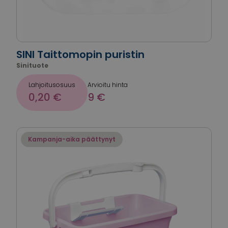
SINI Taittomopin puristin
Sinituote
Lahjoitusosuus
Arvioitu hinta
0,20 €
9 €
Kampanja-aika päättynyt