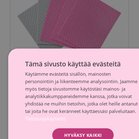
Tämä sivusto käyttää evästeitä
Käytämme evästeitä sisällön, mainosten
FINNI
personointiin ja liikenteemme analysointiin. Jaamme
SWED
myös tietoja sivustomme käytöstäsi mainos- ja
SINI Sieniliina 5-pack
analytiikkakumppaneidemme kanssa, jotka voivat
yhdistää ne muihin tietoihin, jotka olet heille antanut
Sinituote
tai joita he ovat keränneet käyttäessäsi palveluitaan.
Lahjoitusosuus
Arvioitu hinta
Tietosuojakäytäntö
0,10 €
1,80 €
HYVÄKSY KAIKKI