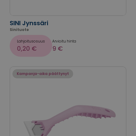
SINI Jynssäri
Sinituote
Lahjoitusosuus
Arvioitu hinta
0,20 €
9 €
Kampanja-aika päättynyt