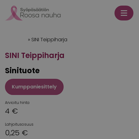
Skip to content
Etusivu
»
SINI Teippiharja
SINI Teippiharja
Sinituote
Kumppaniesittely
Arvioitu hinta
4 €
Lahjoitusosuus
0,25 €