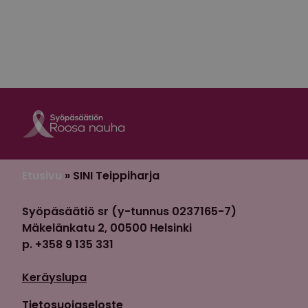
Roosa nauha Fa
Roosa nauha 
Etusivu
»
SINI Teippiharja
Syöpäsäätiö sr (y-tunnus 0237165-7)
Mäkelänkatu 2, 00500 Helsinki
p. +358 9 135 331
Keräyslupa
Tietosuojaseloste