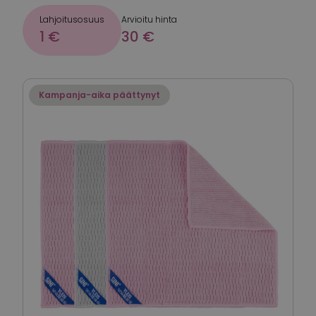
Lahjoitusosuus
Arvioitu hinta
1 €
30 €
Kampanja-aika päättynyt