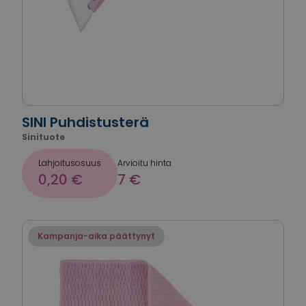
SINI Puhdistusterä
Sinituote
Lahjoitusosuus
Arvioitu hinta
0,20 €
7 €
Kampanja-aika päättynyt