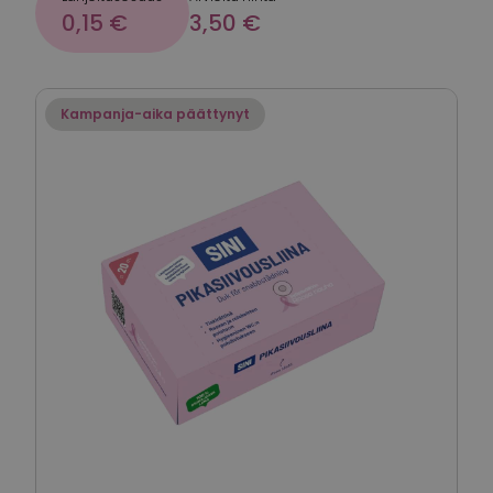
0,15 €
3,50 €
Kampanja-aika päättynyt