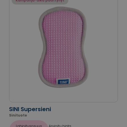
Kampanja-aika päättynyt
SINI Supersieni
Sinituote
Lahjoitusosuus
Arvioitu hinta