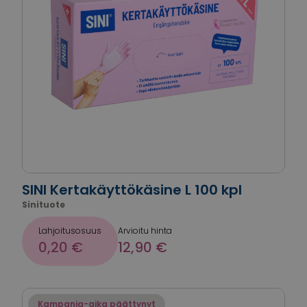
SINI Kertakäyttökäsine L 100 kpl
Sinituote
Lahjoitusosuus
Arvioitu hinta
0,20 €
12,90 €
Kampanja-aika päättynyt