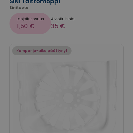
SINI Taittomoppi
Sinituote
Lahjoitusosuus
Arvioitu hinta
1,50 €
35 €
Kampanja-aika päättynyt