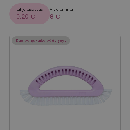
Lahjoitusosuus
Arvioitu hinta
0,20 €
8 €
Kampanja-aika päättynyt