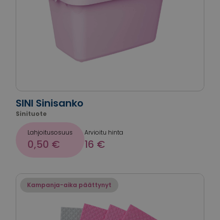
SINI Sinisanko
Sinituote
Lahjoitusosuus
Arvioitu hinta
0,50 €
16 €
Kampanja-aika päättynyt