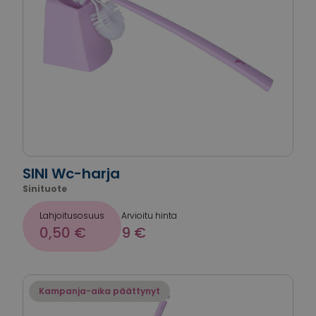
SINI Wc-harja
Sinituote
Lahjoitusosuus
Arvioitu hinta
0,50 €
9 €
Kampanja-aika päättynyt