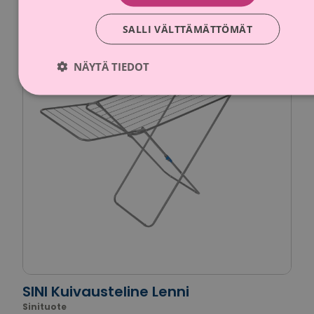
Kampanja-aika päättynyt
SALLI VÄLTTÄMÄTTÖMÄT
NÄYTÄ TIEDOT
SINI Kuivausteline Lenni
Sinituote