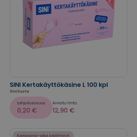
SINI Kertakäyttökäsine L 100 kpl
Sinituote
Lahjoitusosuus
Arvioitu hinta
0,20 €
12,90 €
Kampanja-aika päättynyt