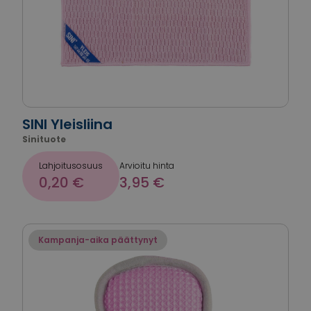
SINI Yleisliina
Sinituote
Lahjoitusosuus
Arvioitu hinta
0,20 €
3,95 €
Kampanja-aika päättynyt