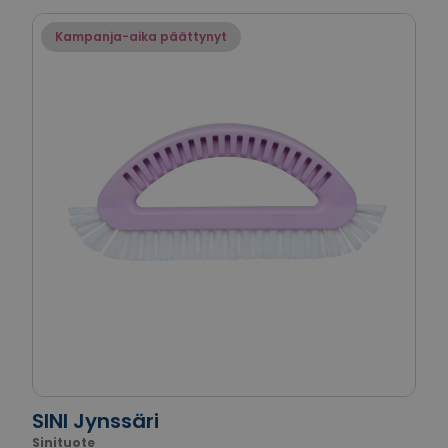
Kampanja-aika päättynyt
SINI Jynssäri
Sinituote