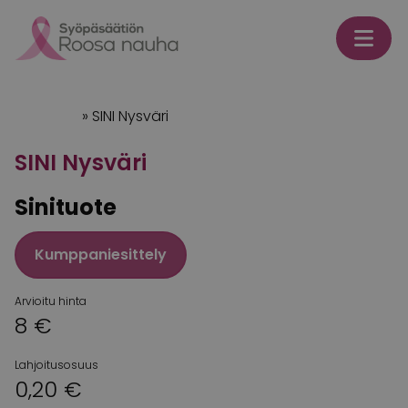
Skip to content
Etusivu
»
SINI Nysväri
SINI Nysväri
Sinituote
Kumppaniesittely
Arvioitu hinta
8 €
Lahjoitusosuus
0,20 €