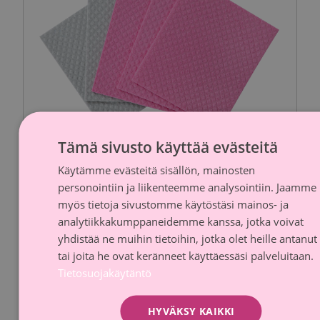
Tämä sivusto käyttää evästeitä
Käytämme evästeitä sisällön, mainosten
FINNI
personointiin ja liikenteemme analysointiin. Jaamme
SWED
myös tietoja sivustomme käytöstäsi mainos- ja
SINI Sieniliina 5-pack
analytiikkakumppaneidemme kanssa, jotka voivat
yhdistää ne muihin tietoihin, jotka olet heille antanut
Sinituote
tai joita he ovat keränneet käyttäessäsi palveluitaan.
Lahjoitusosuus
Arvioitu hinta
Tietosuojakäytäntö
0,10 €
1,80 €
HYVÄKSY KAIKKI