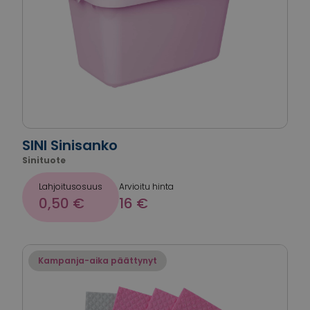
SINI Sinisanko
Sinituote
Lahjoitusosuus
Arvioitu hinta
0,50 €
16 €
Kampanja-aika päättynyt