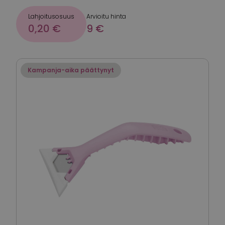
Lahjoitusosuus
Arvioitu hinta
0,20 €
9 €
Kampanja-aika päättynyt