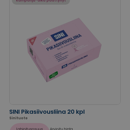
Kampanja-aika päättynyt
SINI Pikasiivousliina 20 kpl
Sinituote
Lahjoitusosuus
Arvioitu hinta