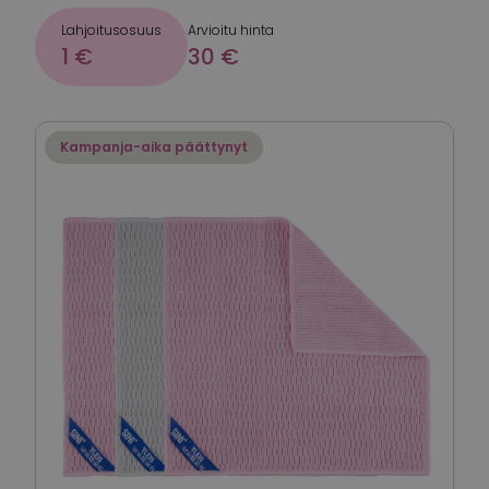
Lahjoitusosuus
Arvioitu hinta
1 €
30 €
Kampanja-aika päättynyt