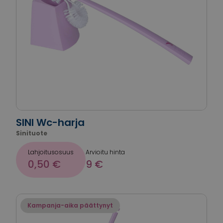
SINI Wc-harja
Sinituote
Lahjoitusosuus
Arvioitu hinta
0,50 €
9 €
Kampanja-aika päättynyt