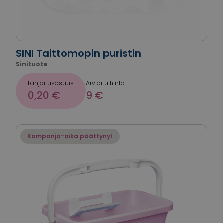
SINI Taittomopin puristin
Sinituote
Lahjoitusosuus
Arvioitu hinta
0,20 €
9 €
Kampanja-aika päättynyt