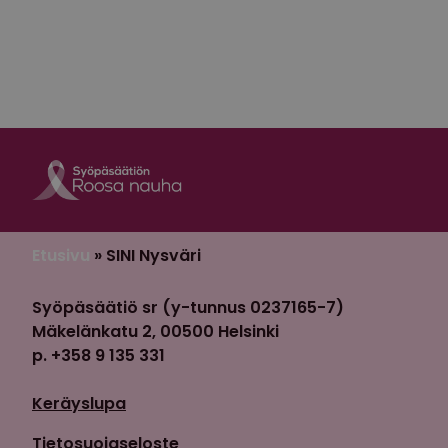
Roosa nauha Fa
Roosa nauha 
Etusivu
»
SINI Nysväri
Syöpäsäätiö sr (y-tunnus 0237165-7)
Mäkelänkatu 2, 00500 Helsinki
p. +358 9 135 331
Keräyslupa
Tietosuojaseloste