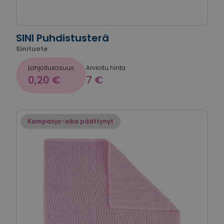
SINI Puhdistusterä
Sinituote
Lahjoitusosuus
Arvioitu hinta
0,20 €
7 €
Kampanja-aika päättynyt