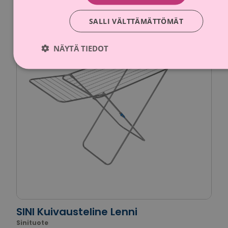
Kampanja-aika päättynyt
SALLI VÄLTTÄMÄTTÖMÄT
NÄYTÄ TIEDOT
SINI Kuivausteline Lenni
Sinituote