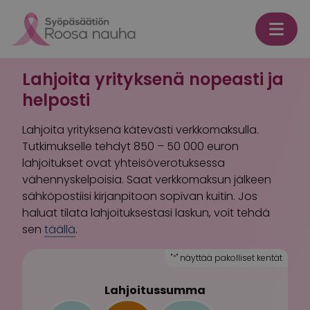
Skip to content
Lahjoita yrityksenä nopeasti ja
helposti
Lahjoita yrityksenä kätevästi verkkomaksulla.
Tutkimukselle tehdyt 850 – 50 000 euron
lahjoitukset ovat yhteisöverotuksessa
vähennyskelpoisia. Saat verkkomaksun jälkeen
sähköpostiisi kirjanpitoon sopivan kuitin. Jos
haluat tilata lahjoituksestasi laskun, voit tehdä
sen
täällä
.
"
*
" näyttää pakolliset kentät
Lahjoitussumma