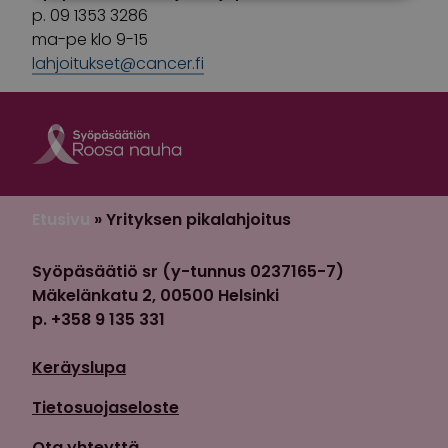
p. 09 1353 3286
ma-pe klo 9-15
lahjoitukset@cancer.fi
Roosa nauha Fa
Roosa nauha 
Etusivu
»
Yrityksen pikalahjoitus
Syöpäsäätiö sr (y-tunnus 0237165-7)
Mäkelänkatu 2, 00500 Helsinki
p. +358 9 135 331
Keräyslupa
Tietosuojaseloste
Ota yhteyttä