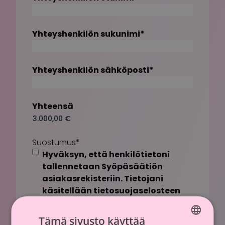
Yhteyshenkilön sukunimi
*
Yhteyshenkilön sähköposti
*
Yhteensä
Suostumus
*
Hyväksyn, että henkilötietoni
tallennetaan Syöpäsäätiön
asiakasrekisteriin. Tietojani
käsitellään tietosuojaselosteen
mukaisesti.
Tämä sivusto käyttää