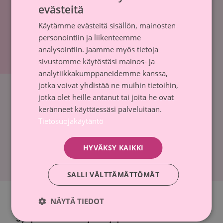
evästeitä
FINNISH
Käytämme evästeitä sisällön, mainosten
SWEDISH
Käsittelemme henkilötietojasi
tietosuojaselosteen
personointiin ja liikenteemme
mukaisesti.
analysointiin. Jaamme myös tietoja
sivustomme käytöstäsi mainos- ja
analytiikkakumppaneidemme kanssa,
jotka voivat yhdistää ne muihin tietoihin,
Haluatko maksaa yrityksesi
jotka olet heille antanut tai joita he ovat
lahjoituksen laskulla?
keränneet käyttäessäsi palveluitaan.
Tietosuojakäytäntö
Haluatko maksaa yrityksesi lahjoituksen laskulla?
HYVÄKSY KAIKKI
Tilaa lasku
SALLI VÄLTTÄMÄTTÖMÄT
Jos sinulla on kysyttävää lahjoituksesta tai
NÄYTÄ TIEDOT
lahjoittamisesta, ota yhteyttä:
Syöpäsäätiön lahjoittajapalvelu