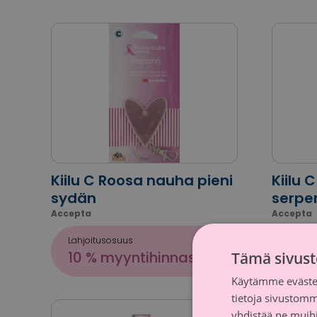
Kiilu C Roosa nauha pieni
Kiilu 
sydän
serpen
Accepta
Accepta
Lahjoitusosuus
Lahjoi
10 % myyntihinnasta
10 
Tämä sivust
Käytämme evästei
tietoja sivustom
yhdistää ne muihin