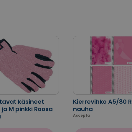
stavat käsineet
Kierrevihko A5/80 
 ja M pinkki Roosa
nauha
a
Accepta