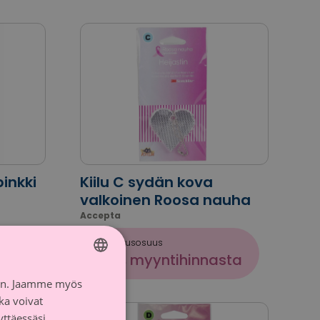
pinkki
Kiilu C sydän kova
valkoinen Roosa nauha
Accepta
Lahjoitusosuus
sta
10 % myyntihinnasta
iin. Jaamme myös
FINNISH
ka voivat
SWEDISH
yttäessäsi