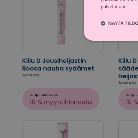
palveluitaan.
Tie
NÄYTÄ TIED
Kiilu D Jousiheijastin
Kiilu 
Roosa nauha sydämet
sääde
heija
Accepta
Accepta
Lahjoitusosuus
Lahjoi
10 % myyntihinnasta
10 