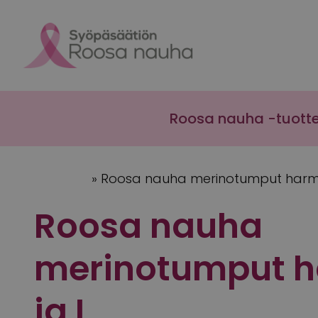
Skip to content
Roosa nauha -tuott
Etusivu
»
Roosa nauha merinotumput harm
Roosa nauha
merinotumput 
ja L