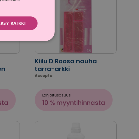
KSY KAIKKI
Kiilu D Roosa nauha
en
tarra-arkki
Accepta
Lahjoitusosuus
sta
10 % myyntihinnasta