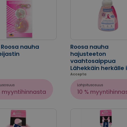
G Roosa nauha
Roosa nauha
ijastin
hajusteeton
vaahtosaippua
Lähekkäin herkälle i
Accepta
tusosuus
Lahjoitusosuus
% myyntihinnasta
10 % myyntihinna