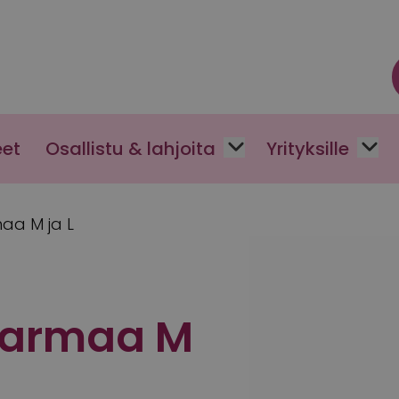
eet
Osallistu & lahjoita
Yrityksille
aa M ja L
harmaa M