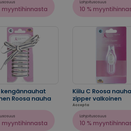
tusosuus
Lahjoitusosuus
% myyntihinnasta
10 % myyntihinna
 C kengännauhat
Kiilu C Roosa nauha
inen Roosa nauha
zipper valkoinen
Accepta
tusosuus
Lahjoitusosuus
% myyntihinnasta
10 % myyntihinna