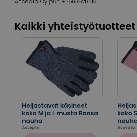
Accepta Oy puh. +3583628010
Kaikki yhteistyötuotteet
Heijastavat käsineet
Heija
koko M ja L musta Roosa
koko S
nauha
nauh
Accepta
Accepta