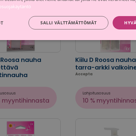
tosuojakäytäntö
OT
SALLI VÄLTTÄMÄTTÖMÄT
HYVÄ
D Roosa nauha
Kiilu D Roosa nauha
ttävä
tarra-arkki valkoin
stinnauha
Accepta
tusosuus
Lahjoitusosuus
% myyntihinnasta
10 % myyntihinna