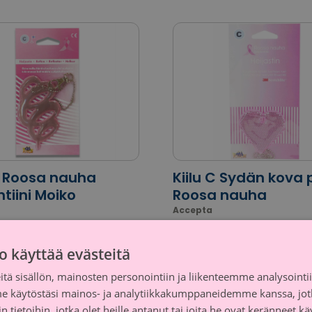
C Roosa nauha
Kiilu C Sydän kova 
tiini Moiko
Roosa nauha
Accepta
tusosuus
Lahjoitusosuus
% myyntihinnasta
10 % myyntihinna
o käyttää evästeitä
tä sisällön, mainosten personointiin ja liikenteemme analysoint
me käytöstäsi mainos- ja analytiikkakumppaneidemme kanssa, jot
 tietoihin, jotka olet heille antanut tai joita he ovat keränneet kä