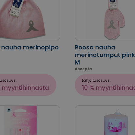
 nauha merinopipo
Roosa nauha
merinotumput pinkk
M
Accepta
tusosuus
Lahjoitusosuus
% myyntihinnasta
10 % myyntihinna