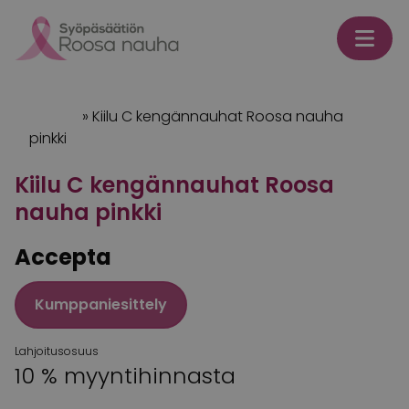
Skip to content
Etusivu
»
Kiilu C kengännauhat Roosa nauha
pinkki
Kiilu C kengännauhat Roosa
nauha pinkki
Accepta
Kumppaniesittely
Lahjoitusosuus
10 % myyntihinnasta