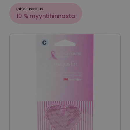
Lahjoitusosuus
10 % myyntihinnasta