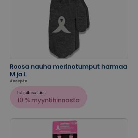
Roosa nauha merinotumput harmaa
M ja L
Accepta
Lahjoitusosuus
10 % myyntihinnasta