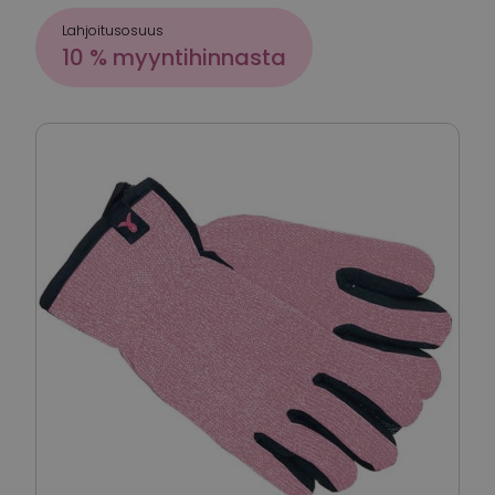
Lahjoitusosuus
10 % myyntihinnasta