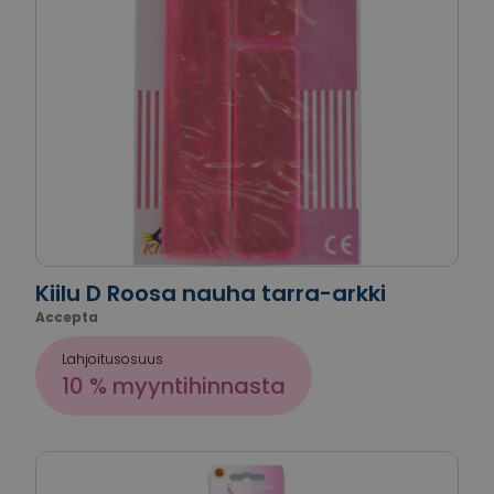
Kiilu D Roosa nauha tarra-arkki
Accepta
Lahjoitusosuus
10 % myyntihinnasta