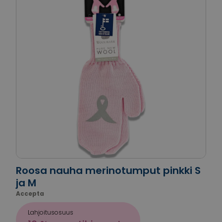
Roosa nauha merinotumput pinkki S
ja M
Accepta
Lahjoitusosuus