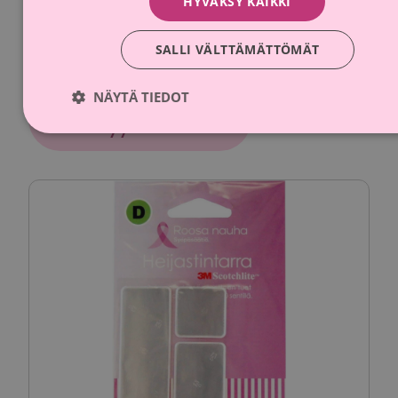
HYVÄKSY KAIKKI
Kiilu D Roosa nauha säädettävä
heijastinnauha
SALLI VÄLTTÄMÄTTÖMÄT
Accepta
NÄYTÄ TIEDOT
Lahjoitusosuus
10 % myyntihinnasta