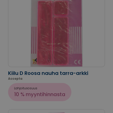
Kiilu D Roosa nauha tarra-arkki
Accepta
Lahjoitusosuus
10 % myyntihinnasta