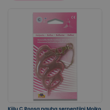
Kiilu C Roosa nauha serpentiini Moiko