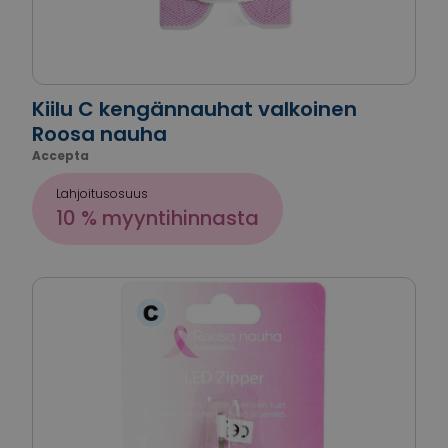
Kiilu C kengännauhat valkoinen
Roosa nauha
Accepta
Lahjoitusosuus
10 % myyntihinnasta