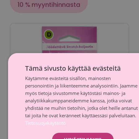
10 % myyntihinnasta
Tämä sivusto käyttää evästeitä
Käytämme evästeitä sisällön, mainosten
FINNI
personointiin ja liikenteemme analysointiin. Jaamme
SWED
myös tietoja sivustomme käytöstäsi mainos- ja
analytiikkakumppaneidemme kanssa, jotka voivat
yhdistää ne muihin tietoihin, jotka olet heille antanut
tai joita he ovat keränneet käyttäessäsi palveluitaan.
Tietosuojakäytäntö