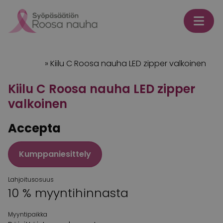
Skip to content
Etusivu
»
Kiilu C Roosa nauha LED zipper valkoinen
Kiilu C Roosa nauha LED zipper
valkoinen
Accepta
Kumppaniesittely
Lahjoitusosuus
10 % myyntihinnasta
Myyntipaikka