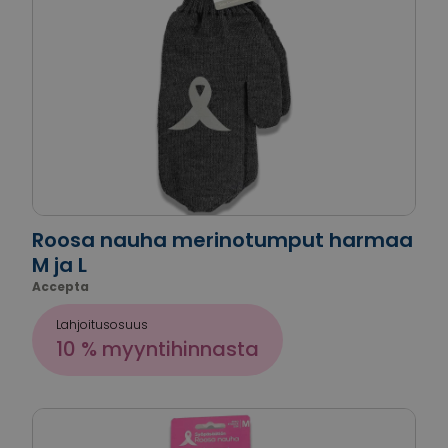
Roosa nauha merinotumput harmaa
M ja L
Accepta
Lahjoitusosuus
10 % myyntihinnasta