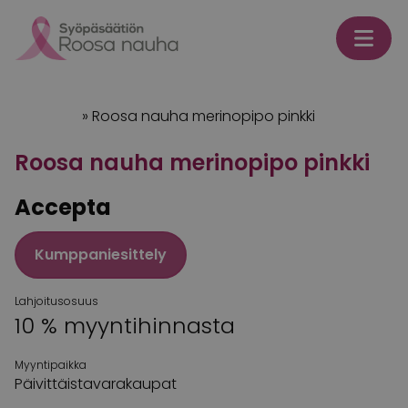
Skip to content
Etusivu
»
Roosa nauha merinopipo pinkki
Roosa nauha merinopipo pinkki
Accepta
Kumppaniesittely
Lahjoitusosuus
10 % myyntihinnasta
Myyntipaikka
Päivittäistavarakaupat