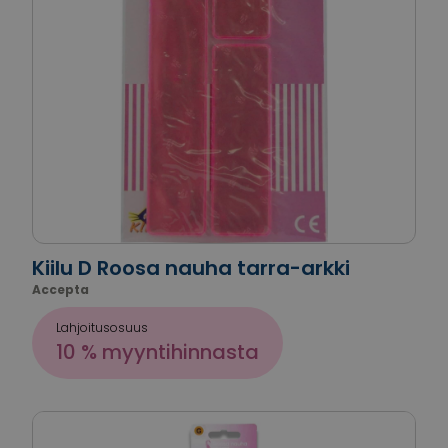
Kiilu D Roosa nauha tarra-arkki
Accepta
Lahjoitusosuus
10 % myyntihinnasta