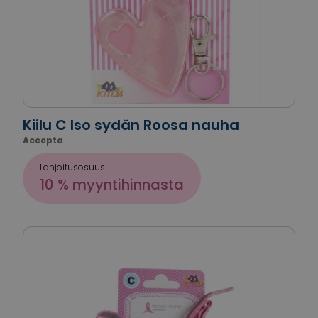
Kiilu C Iso sydän Roosa nauha
Accepta
Lahjoitusosuus
10 % myyntihinnasta