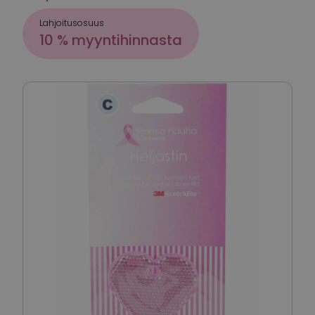
Lahjoitusosuus
10 % myyntihinnasta