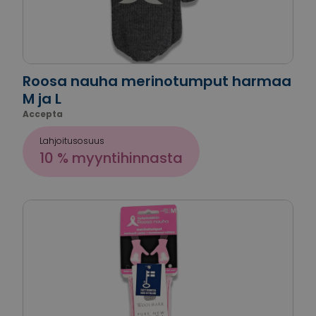
Roosa nauha merinotumput harmaa
M ja L
Accepta
Lahjoitusosuus
10 % myyntihinnasta