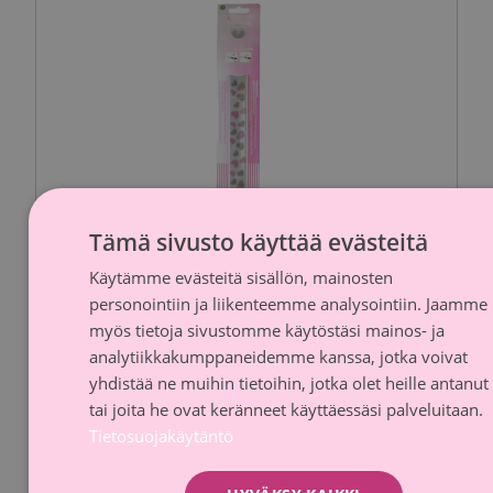
Tämä sivusto käyttää evästeitä
Käytämme evästeitä sisällön, mainosten
FINNI
personointiin ja liikenteemme analysointiin. Jaamme
SWED
myös tietoja sivustomme käytöstäsi mainos- ja
analytiikkakumppaneidemme kanssa, jotka voivat
Kiilu D Jousiheijastin Roosa nauha
yhdistää ne muihin tietoihin, jotka olet heille antanut
sydämet
tai joita he ovat keränneet käyttäessäsi palveluitaan.
Accepta
Tietosuojakäytäntö
Lahjoitusosuus
10 % myyntihinnasta