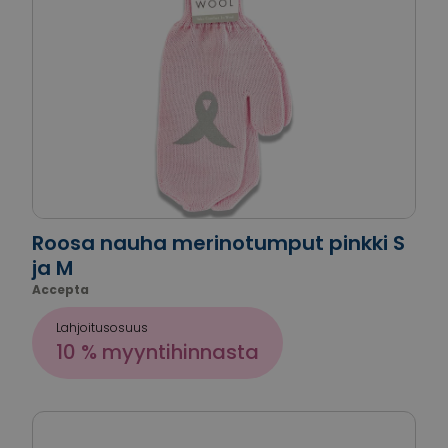
Roosa nauha merinotumput pinkki S
ja M
Accepta
Lahjoitusosuus
10 % myyntihinnasta