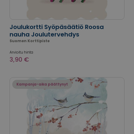
Joulukortti Syöpäsäätiö Roosa
nauha Joulutervehdys
Suomen Korttipiste
Arvioitu hinta
3,90 €
Kampanja-aika päättynyt