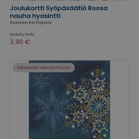
Joulukortti Syöpäsäätiö Roosa
nauha hyasintti
Suomen Korttipiste
Arvioitu hinta
3,90 €
Kampanja-aika päättynyt