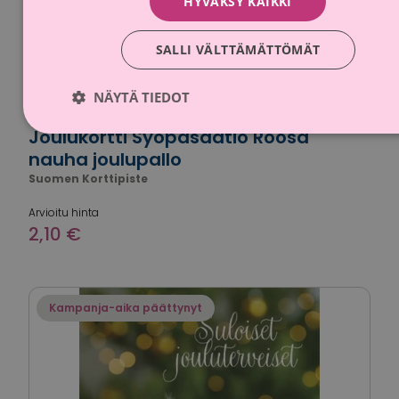
HYVÄKSY KAIKKI
SALLI VÄLTTÄMÄTTÖMÄT
NÄYTÄ TIEDOT
Joulukortti Syöpäsäätiö Roosa
nauha joulupallo
Suomen Korttipiste
Arvioitu hinta
2,10 €
Kampanja-aika päättynyt