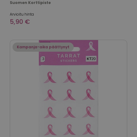
Suomen Korttipiste
Arvioitu hinta
5,90 €
Kampanja-aika päättynyt