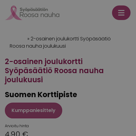
Skip to content
Etusivu
»
2-osainen joulukortti Syöpäsäätiö
Roosa nauha joulukuusi
2-osainen joulukortti
Syöpäsäätiö Roosa nauha
joulukuusi
Suomen Korttipiste
Kumppaniesittely
Arvioitu hinta
4,90 €