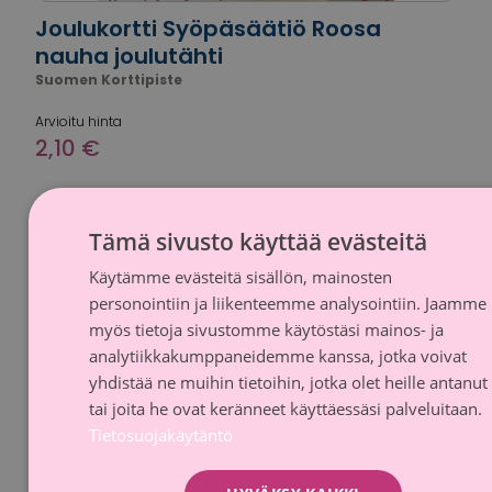
Joulukortti Syöpäsäätiö Roosa
nauha joulutähti
Suomen Korttipiste
Arvioitu hinta
2,10 €
Tämä sivusto käyttää evästeitä
Kampanja-aika päättynyt
Käytämme evästeitä sisällön, mainosten
FINNI
personointiin ja liikenteemme analysointiin. Jaamme
SWED
myös tietoja sivustomme käytöstäsi mainos- ja
analytiikkakumppaneidemme kanssa, jotka voivat
yhdistää ne muihin tietoihin, jotka olet heille antanut
tai joita he ovat keränneet käyttäessäsi palveluitaan.
Tietosuojakäytäntö