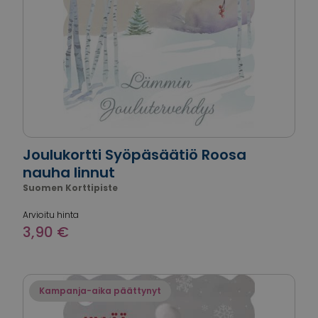
Joulukortti Syöpäsäätiö Roosa
nauha linnut
Suomen Korttipiste
Arvioitu hinta
3,90 €
Kampanja-aika päättynyt