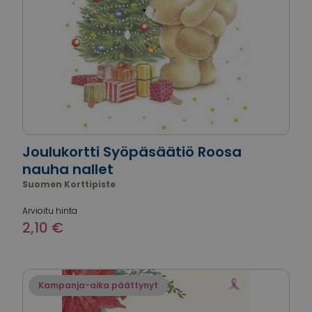
Joulukortti Syöpäsäätiö Roosa
nauha nallet
Suomen Korttipiste
Arvioitu hinta
2,10 €
Kampanja-aika päättynyt