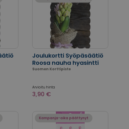
äätiö
Joulukortti Syöpäsäätiö
Roosa nauha hyasintti
Suomen Korttipiste
Arvioitu hinta
3,90 €
Kampanja-aika päättynyt