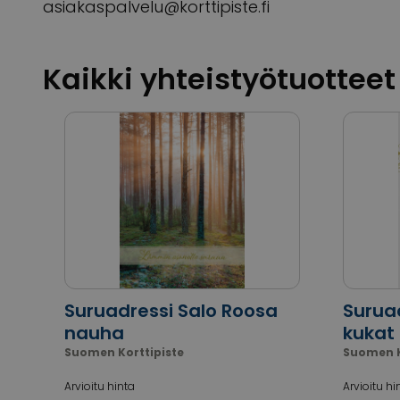
asiakaspalvelu@korttipiste.fi
Kaikki yhteistyötuotteet
Suruadressi Salo Roosa
Surua
nauha
kukat
Suomen Korttipiste
Suomen K
Arvioitu hinta
Arvioitu hi