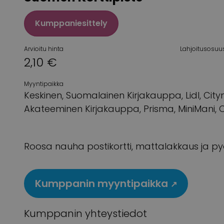
Kumppaniesittely
Arvioitu hinta
Lahjoitusosuu
2,10 €
Myyntipaikka
Keskinen, Suomalainen Kirjakauppa, Lidl, City
Akateeminen Kirjakauppa, Prisma, MiniMani,
Roosa nauha postikortti, mattalakkaus ja py
Kumppanin myyntipaikka
↗
Kumppanin yhteystiedot