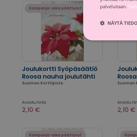
palveluitaan.
Tie
Kampanja-aika päättynyt
Kampa
NÄYTÄ TIED
Joulukortti Syöpäsäätiö
Joulu
Roosa nauha joulutähti
Roosa
Suomen Korttipiste
Suomen K
Arvioitu hinta
Arvioitu hi
2,10 €
2,10 €
Kampanja-aika päättynyt
Kampa