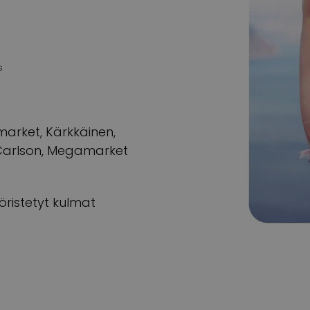
s
market, Kärkkäinen,
 Carlson, Megamarket
öristetyt kulmat