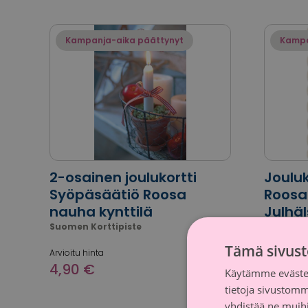
Kampanja-aika päättynyt
Kampa
2-osainen joulukortti
Joulu
Syöpäsäätiö Roosa
Roosa
nauha kynttilä
Julhä
Suomen Korttipiste
Suomen K
Tämä sivust
Arvioitu hinta
Arvioitu hi
4,90 €
3,90 
Käytämme evästei
tietoja sivustom
yhdistää ne muihin