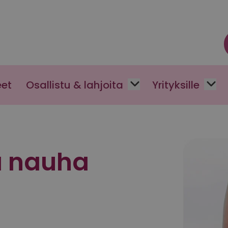
eet
Osallistu & lahjoita
Yrityksille
a nauha