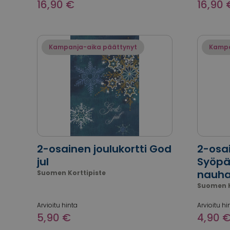
16,90 €
16,90 
Kampanja-aika päättynyt
Kampa
2-osainen joulukortti God
2-osai
jul
Syöpä
nauha
Suomen Korttipiste
Suomen K
Arvioitu hinta
Arvioitu hi
5,90 €
4,90 