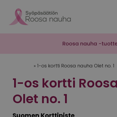
Skip to content
Roosa nauha -tuott
Etusivu
»
1-os kortti Roosa nauha Olet no. 1
1-os kortti Roos
Olet no. 1
Suomen Korttipiste