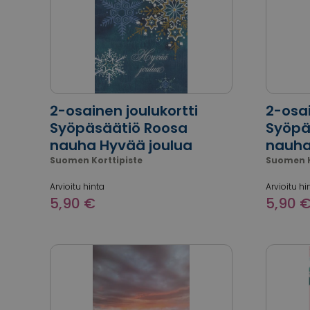
2-osainen joulukortti
2-osai
Syöpäsäätiö Roosa
Syöpä
nauha Hyvää joulua
nauha
Suomen Korttipiste
Suomen K
Arvioitu hinta
Arvioitu hi
5,90 €
5,90 