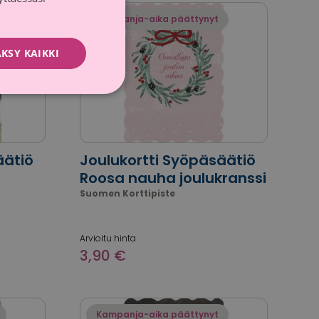
Kampanja-aika päättynyt
KSY KAIKKI
äätiö
Joulukortti Syöpäsäätiö
Roosa nauha joulukranssi
Suomen Korttipiste
Arvioitu hinta
3,90 €
Kampanja-aika päättynyt