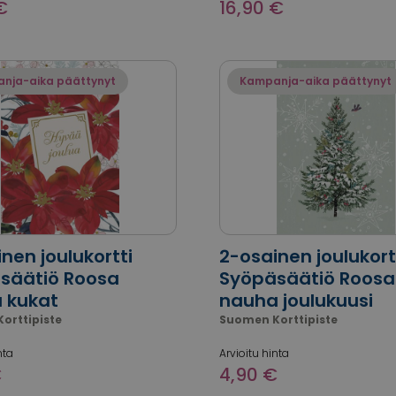
€
16,90 €
nja-aika päättynyt
Kampanja-aika päättynyt
nen joulukortti
2-osainen joulukort
säätiö Roosa
Syöpäsäätiö Roosa
 kukat
nauha joulukuusi
orttipiste
Suomen Korttipiste
nta
Arvioitu hinta
€
4,90 €