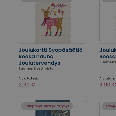
Joulukortti Syöpäsäätiö
Joulu
Roosa nauha
Roosa
Joulutervehdys
Suomen K
Suomen Korttipiste
Arvioitu hinta
Arvioitu hi
3,90 €
3,90 
Kampanja-aika päättynyt
Kampa