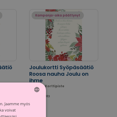
Kampanja-aika päättynyt
äätiö
Joulukortti Syöpäsäätiö
Roosa nauha Joulu on
ihme
Suomen Korttipiste
Arvioitu hinta
2,10 €
iin. Jaamme myös
FINNISH
ka voivat
SWEDISH
yttäessäsi