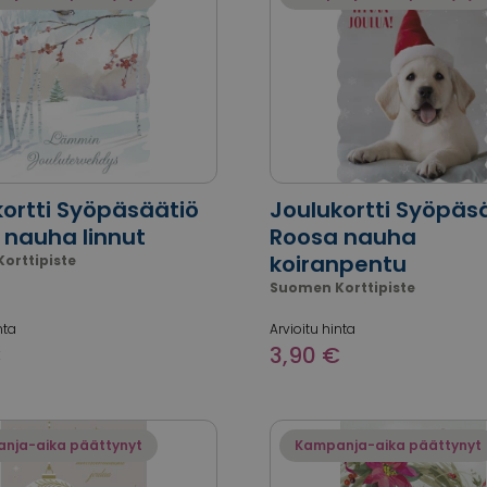
kortti Syöpäsäätiö
Joulukortti Syöpäs
 nauha linnut
Roosa nauha
koiranpentu
orttipiste
Suomen Korttipiste
nta
Arvioitu hinta
€
3,90 €
nja-aika päättynyt
Kampanja-aika päättynyt