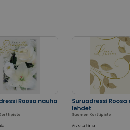
dressi Roosa nauha
Suruadressi Roosa
lehdet
orttipiste
Suomen Korttipiste
nta
Arvioitu hinta