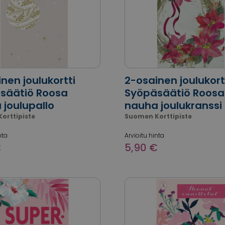
nen joulukortti
2-osainen joulukort
säätiö Roosa
Syöpäsäätiö Roosa
 joulupallo
nauha joulukranssi
orttipiste
Suomen Korttipiste
nta
Arvioitu hinta
€
5,90 €