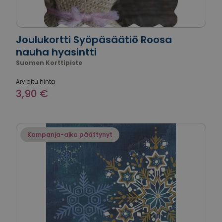
Joulukortti Syöpäsäätiö Roosa
nauha hyasintti
Suomen Korttipiste
Arvioitu hinta
3,90 €
Kampanja-aika päättynyt