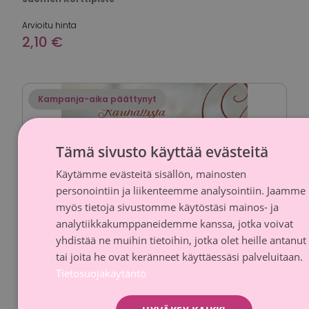
Arvioitu hinta
2,10 €
Kampanja-aika päättynyt
Tämä sivusto käyttää evästeitä
Käytämme evästeitä sisällön, mainosten
FINNI
personointiin ja liikenteemme analysointiin. Jaamme
SWED
myös tietoja sivustomme käytöstäsi mainos- ja
analytiikkakumppaneidemme kanssa, jotka voivat
yhdistää ne muihin tietoihin, jotka olet heille antanut
tai joita he ovat keränneet käyttäessäsi palveluitaan.
Tietosuojakäytäntö