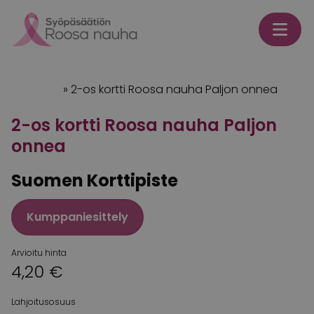
Skip to content
Etusivu
»
2-os kortti Roosa nauha Paljon onnea
2-os kortti Roosa nauha Paljon
onnea
Suomen Korttipiste
Kumppaniesittely
Arvioitu hinta
4,20 €
Lahjoitusosuus