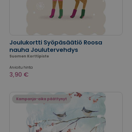
Joulukortti Syöpäsäätiö Roosa
nauha Joulutervehdys
Suomen Korttipiste
Arvioitu hinta
3,90 €
Kampanja-aika päättynyt