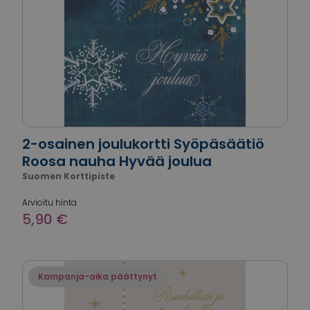
2-osainen joulukortti Syöpäsäätiö
Roosa nauha Hyvää joulua
Suomen Korttipiste
Arvioitu hinta
5,90 €
Kampanja-aika päättynyt