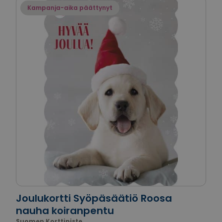
Kampanja-aika päättynyt
Joulukortti Syöpäsäätiö Roosa
nauha koiranpentu
Suomen Korttipiste