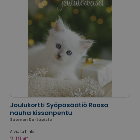
Joulukortti Syöpäsäätiö Roosa
nauha kissanpentu
Suomen Korttipiste
Arvioitu hinta
2,10 €