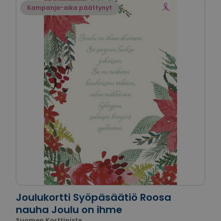
Kampanja-aika päättynyt
Joulukortti Syöpäsäätiö Roosa
nauha Joulu on ihme
Suomen Korttipiste