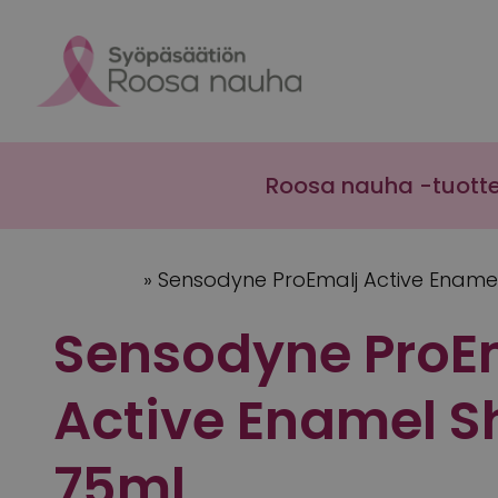
Skip to content
Roosa nauha -tuott
Etusivu
»
Sensodyne ProEmalj Active Enamel
Sensodyne ProE
Active Enamel S
75ml