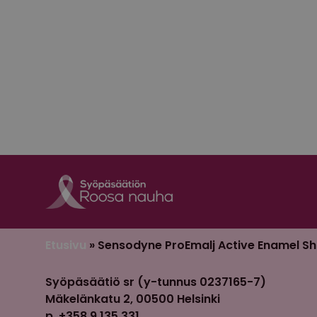
Etusivu
»
Sensodyne ProEmalj Active Enamel Sh
Syöpäsäätiö sr (y-tunnus 0237165-7)
Mäkelänkatu 2, 00500 Helsinki
p. +358 9 135 331