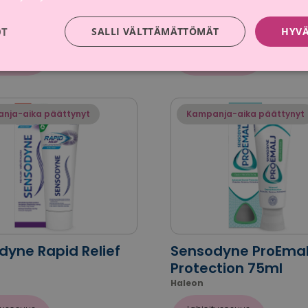
Haleon
OT
SALLI VÄLTTÄMÄTTÖMÄT
HYVÄ
tusosuus
Lahjoitusosuus
0 €
0,20 €
nja-aika päättynyt
Kampanja-aika päättynyt
dyne Rapid Relief
Sensodyne ProEmalj
Protection 75ml
Haleon