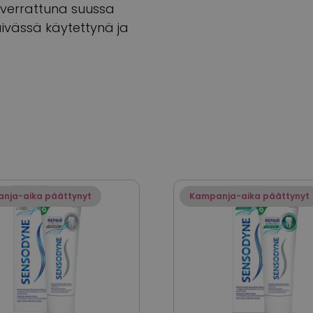
n verrattuna suussa
äivässä käytettynä ja
nja-aika päättynyt
Kampanja-aika päättynyt