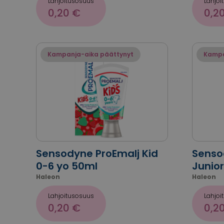
Lahjoitusosuus
Lahjoi
0,20 €
0,2
Kampanja-aika päättynyt
Kampa
Sensodyne ProEmalj Kid
Senso
0-6 yo 50ml
Junior
Haleon
Haleon
Lahjoitusosuus
Lahjoi
0,20 €
0,2