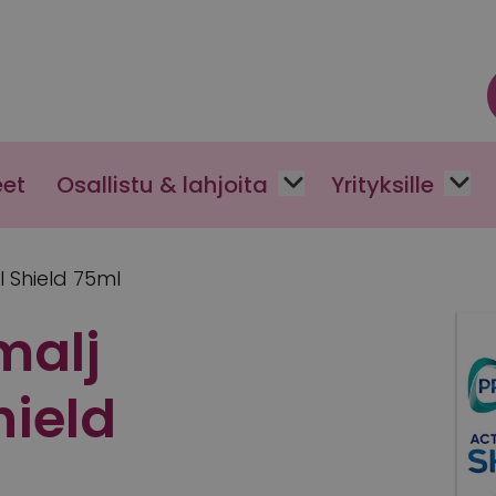
eet
Osallistu & lahjoita
Yrityksille
 Shield 75ml
malj
hield