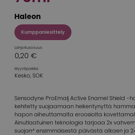
Haleon
Kumppaniesittely
Lahjoitusosuus
0,20 €
Myyntipaikka
Kesko, SOK
Sensodyne ProEmalj Active Enamel Shield 
kehitetty suojaamaan heikentynyttä hammaski
hapon aiheuttamalta eroosiolta kovettamalla 
Ainutlaatuinen teknologia tarjoaa 2x vahv
suojan* ensimmäisestä päivästä alkaen ja 2