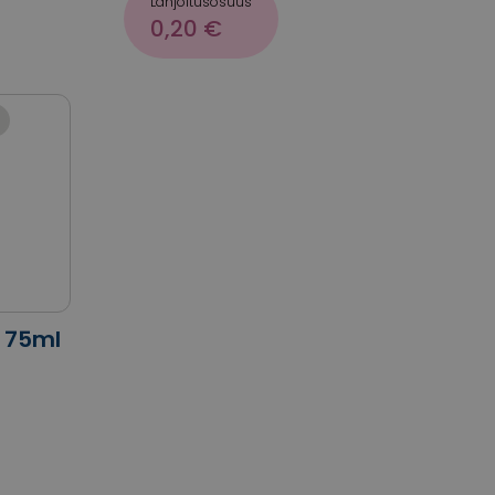
Lahjoitusosuus
0,20 €
 75ml