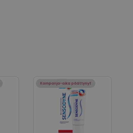
Kampanja-aika päättynyt