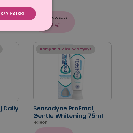
Haleon
KSY KAIKKI
Lahjoitusosuus
0,20 €
Kampanja-aika päättynyt
 Daily
Sensodyne ProEmalj
Gentle Whitening 75ml
Haleon