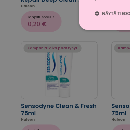
Haleon
Haleon
NÄYTÄ TIED
Lahjoitusosuus
Lahjoi
0,20 €
0,2
Kampanja-aika päättynyt
Kampa
Sensodyne Clean & Fresh
Senso
75ml
75ml
Haleon
Haleon