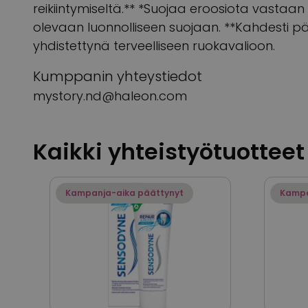
reikiintymiseltä.** *Suojaa eroosiota vastaa
olevaan luonnolliseen suojaan. **Kahdesti p
yhdistettynä terveelliseen ruokavalioon.
Kumppanin yhteystiedot
mystory.nd@haleon.com
Kaikki yhteistyötuotteet
Kampanja-aika päättynyt
Kampa