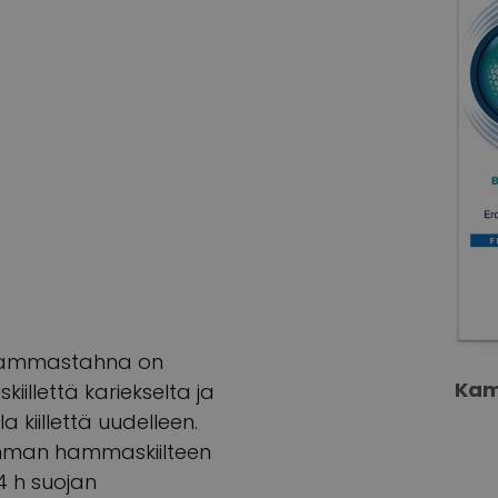
-hammastahna on
Kam
illettä kariekselta ja
kiillettä uudelleen.
emman hammaskiilteen
4 h suojan