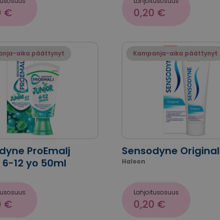
tusosuus
Lahjoitusosuus
0 €
0,20 €
nja-aika päättynyt
Kampanja-aika päättynyt
dyne ProEmalj
Sensodyne Original
 6-12 yo 50ml
Haleon
tusosuus
Lahjoitusosuus
0 €
0,20 €