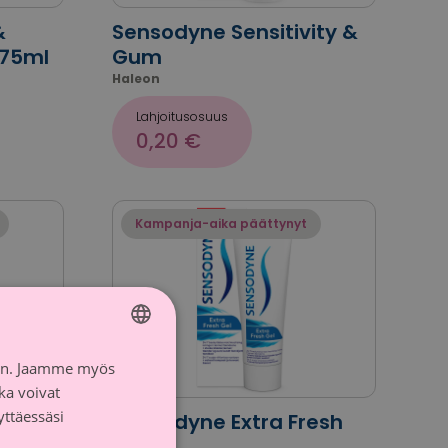
&
Sensodyne Sensitivity &
 75ml
Gum
Haleon
Lahjoitusosuus
0,20 €
Kampanja-aika päättynyt
iin. Jaamme myös
FINNISH
ka voivat
SWEDISH
yttäessäsi
Sensodyne Extra Fresh
75ml