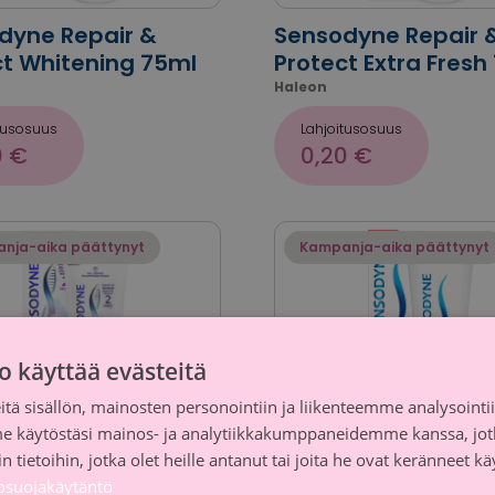
dyne Repair &
Sensodyne Repair 
ct Whitening 75ml
Protect Extra Fresh
Haleon
tusosuus
Lahjoitusosuus
0 €
0,20 €
nja-aika päättynyt
Kampanja-aika päättynyt
o käyttää evästeitä
tä sisällön, mainosten personointiin ja liikenteemme analysoint
me käytöstäsi mainos- ja analytiikkakumppaneidemme kanssa, jot
 tietoihin, jotka olet heille antanut tai joita he ovat keränneet kä
dyne Clinical
Sensodyne Gentle
tosuojakäytäntö
 Active White 75 ml
Whitening 75ml