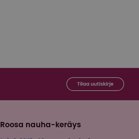
Roosa nauha Facebook
Roosa nauha Instagram
Tilaa uutiskirje
Roosa nauha-keräys