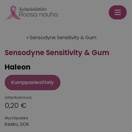
Skip to content
Etusivu
»
Sensodyne Sensitivity & Gum
Sensodyne Sensitivity & Gum
Haleon
Kumppaniesittely
Lahjoitusosuus
0,20 €
Myyntipaikka
Kesko, SOK