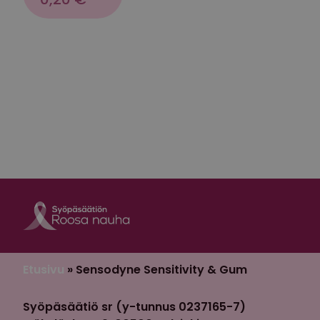
Roosa nauha Fa
Roosa nauha 
Etusivu
»
Sensodyne Sensitivity & Gum
Syöpäsäätiö sr (y-tunnus 0237165-7)