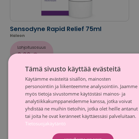
Sensodyne Rapid Relief 75ml
Haleon
Lahjoitusosuus
0,20 €
Tämä sivusto käyttää evästeitä
Käytämme evästeitä sisällön, mainosten
FINNI
Kampanja-aika päättynyt
personointiin ja liikenteemme analysointiin. Jaamme
SWED
myös tietoja sivustomme käytöstäsi mainos- ja
analytiikkakumppaneidemme kanssa, jotka voivat
yhdistää ne muihin tietoihin, jotka olet heille antanut
tai joita he ovat keränneet käyttäessäsi palveluitaan.
Tietosuojakäytäntö