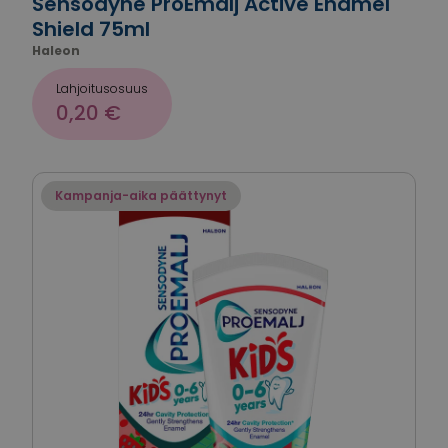
Sensodyne ProEmalj Active Enamel
Shield 75ml
Haleon
Lahjoitusosuus
0,20 €
Kampanja-aika päättynyt