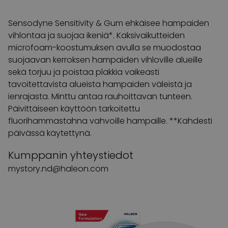
Sensodyne Sensitivity & Gum ehkäisee hampaiden
vihlontaa ja suojaa ikeniä*. Kaksivaikutteiden
microfoam-koostumuksen avulla se muodostaa
suojaavan kerroksen hampaiden vihloville alueille
sekä torjuu ja poistaa plakkia vaikeasti
tavoitettavista alueista hampaiden väleistä ja
ienrajasta. Minttu antaa rauhoittavan tunteen.
Päivittäiseen käyttöön tarkoitettu
fluorihammastahna vahvoille hampaille. **Kahdesti
päivässä käytettynä.
Kumppanin yhteystiedot
mystory.nd@haleon.com