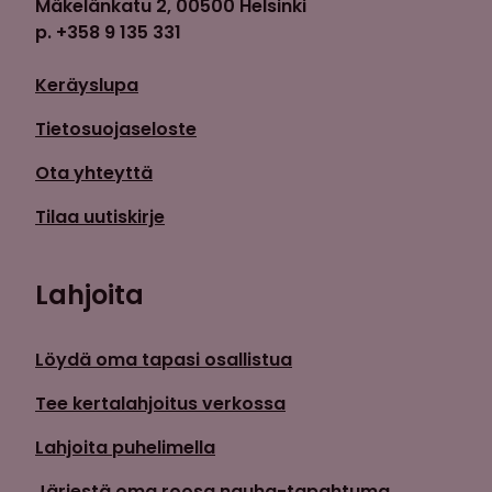
Mäkelänkatu 2, 00500 Helsinki
p. +358 9 135 331
Keräyslupa
Tietosuojaseloste
Ota yhteyttä
Tilaa uutiskirje
Lahjoita
Löydä oma tapasi osallistua
Tee kertalahjoitus verkossa
Lahjoita puhelimella
Järjestä oma roosa nauha-tapahtuma