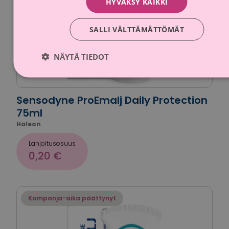
HYVÄKSY KAIKKI
SALLI VÄLTTÄMÄTTÖMÄT
NÄYTÄ TIEDOT
Sensodyne ProEmalj Daily Protection
75ml
Haleon
Lahjoitusosuus
0,20 €
Kampanja-aika päättynyt