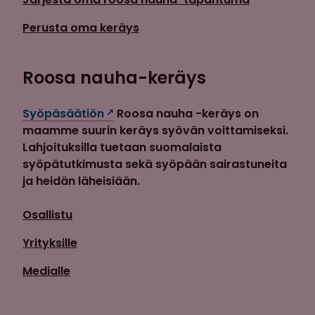
Perusta oma keräys
Roosa nauha-keräys
Syöpäsäätiön
Roosa nauha -keräys on
maamme suurin keräys syövän voittamiseksi.
Lahjoituksilla tuetaan suomalaista
syöpätutkimusta sekä syöpään sairastuneita
ja heidän läheisiään.
Osallistu
Yrityksille
Medialle