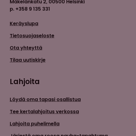
Mäkelänkatu 2, 00500 Helsinki
p. +358 9 135 331
Keräyslupa
Tietosuojaseloste
Ota yhteyttä
Tilaa uutiskirje
Lahjoita
Löydä oma tapasi osallistua
Tee kertalahjoitus verkossa
Lahjoita puhelimella
Järjestä oma roosa nauha-tapahtuma