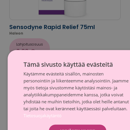
Sensodyne Rapid Relief 75ml
Haleon
Lahjoitusosuus
0,20 €
Tämä sivusto käyttää evästeitä
Käytämme evästeitä sisällön, mainosten
FINNI
Kampanja-aika päättynyt
personointiin ja liikenteemme analysointiin. Jaamme
SWED
myös tietoja sivustomme käytöstäsi mainos- ja
analytiikkakumppaneidemme kanssa, jotka voivat
yhdistää ne muihin tietoihin, jotka olet heille antanut
tai joita he ovat keränneet käyttäessäsi palveluitaan.
Tietosuojakäytäntö