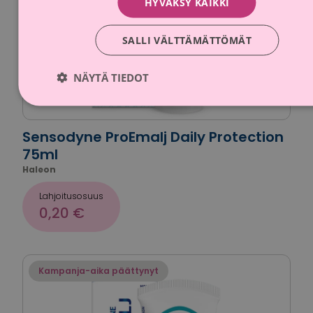
HYVÄKSY KAIKKI
SALLI VÄLTTÄMÄTTÖMÄT
NÄYTÄ TIEDOT
Sensodyne ProEmalj Daily Protection
75ml
Haleon
Lahjoitusosuus
0,20 €
Kampanja-aika päättynyt