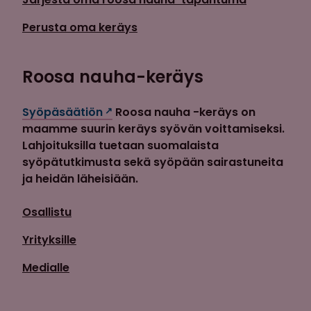
Perusta oma keräys
Roosa nauha-keräys
Syöpäsäätiön
Roosa nauha -keräys on
maamme suurin keräys syövän voittamiseksi.
Lahjoituksilla tuetaan suomalaista
syöpätutkimusta sekä syöpään sairastuneita
ja heidän läheisiään.
Osallistu
Yrityksille
Medialle