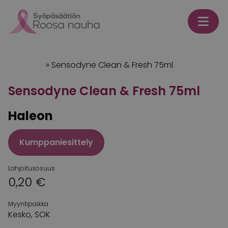
Skip to content
Etusivu
»
Sensodyne Clean & Fresh 75ml
Sensodyne Clean & Fresh 75ml
Haleon
Kumppaniesittely
Lahjoitusosuus
0,20 €
Myyntipaikka
Kesko, SOK