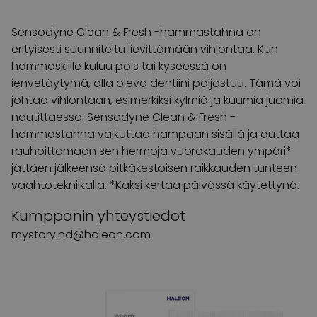
Sensodyne Clean & Fresh -hammastahna on
erityisesti suunniteltu lievittämään vihlontaa. Kun
hammaskiille kuluu pois tai kyseessä on
ienvetäytymä, alla oleva dentiini paljastuu. Tämä voi
johtaa vihlontaan, esimerkiksi kylmiä ja kuumia juomia
nautittaessa. Sensodyne Clean & Fresh -
hammastahna vaikuttaa hampaan sisällä ja auttaa
rauhoittamaan sen hermoja vuorokauden ympäri*
jättäen jälkeensä pitkäkestoisen raikkauden tunteen
vaahtotekniikalla. *Kaksi kertaa päivässä käytettynä.
Kumppanin yhteystiedot
mystory.nd@haleon.com