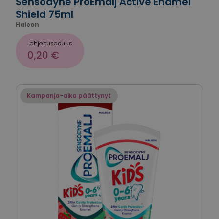
Sensodyne ProEmalj Active Enamel
Shield 75ml
Haleon
Lahjoitusosuus
0,20 €
Kampanja-aika päättynyt