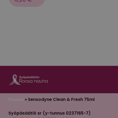
Roosa nauha Fa
Roosa nauha 
Etusivu
»
Sensodyne Clean & Fresh 75ml
Syöpäsäätiö sr (y-tunnus 0237165-7)