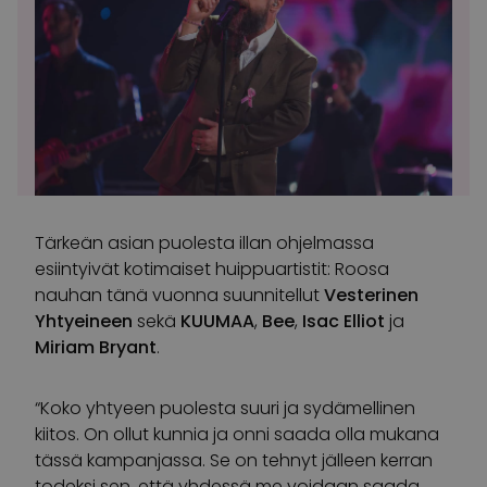
Tärkeän asian puolesta illan ohjelmassa
esiintyivät kotimaiset huippuartistit: Roosa
nauhan tänä vuonna suunnitellut
Vesterinen
Yhtyeineen
sekä
KUUMAA
,
Bee
,
Isac Elliot
ja
Miriam Bryant
.
“Koko yhtyeen puolesta suuri ja sydämellinen
kiitos. On ollut kunnia ja onni saada olla mukana
tässä kampanjassa. Se on tehnyt jälleen kerran
todeksi sen, että yhdessä me voidaan saada