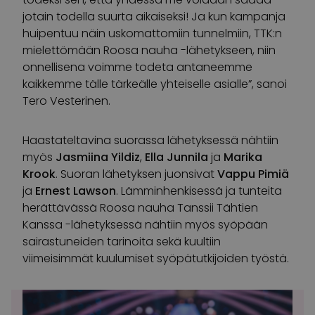
jotain todella suurta aikaiseksi! Ja kun kampanja
huipentuu näin uskomattomiin tunnelmiin, TTK:n
mielettömään Roosa nauha -lähetykseen, niin
onnellisena voimme todeta antaneemme
kaikkemme tälle tärkeälle yhteiselle asialle”, sanoi
Tero Vesterinen.
Haastateltavina suorassa lähetyksessä nähtiin
myös
Jasmiina Yildiz
,
Ella Junnila
ja
Marika
Krook
. Suoran lähetyksen juonsivat
Vappu Pimiä
ja
Ernest Lawson
. Lämminhenkisessä ja tunteita
herättävässä Roosa nauha Tanssii Tähtien
Kanssa -lähetyksessä nähtiin myös syöpään
sairastuneiden tarinoita sekä kuultiin
viimeisimmät kuulumiset syöpätutkijoiden työstä.