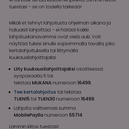
tuestasi – se on todella tärkeää!
Mikäli et tehnyt lahjoitusta ohjelman aikana ja
haluaisit lahjoittaa – ei hätää! Kaikki
lahjoituskanavamme ovat vielä auki. Voit
näyttää tukesi sinulle sopivimmalla tavalla; joko
kertalahjoituksella tai liittymällä
kuukausilahjoittajaksi.
Liity kuukausilahjoittajaksi
osoitteessa:
syopasaatio.fi tai
tekstaa
MUKANA
numeroon
16499
.
Tee kertalahjoitus
tai tekstaa
TUEN15
tai
TUEN30
numeroon
16499
.
Lahjoita valitsemasi summa
MobilePaylla
numeroon
55714
Lämmin kiitos tuestasi!