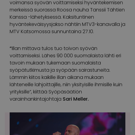
voimansa syövän voittamiseksi hyväntekemisen
merkeissä suorassa Roosa nauha Tanssii Tähtien
Kanssa -lähetyksessä. Kaksituntinen
hyväntekeväisyysjakso nähtiin MTV3-kanavalla ja
MTV Katsomossa sunnuntaina 27.10.
”
Illan mittava tulos tuo toivon syövän
voittamiseksi. Lähes 90 000 suomalaista lähti eri
tavoin mukaan tukemaan suomalaista
syöpätutkimusta ja syöpään sairastuneita.
Lämmin kiitos kaikille illan aikana mukaan
lähteneille lahjoittajille, niin yksityisille ihmisille kuin
yrityksille”, kiittää Syöpäsäätiön
varainhankintajohtaja
Sari Meller.