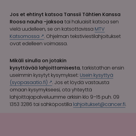
Jos et ehtinyt katsoa Tanssii Tähtien Kanssa
Roosa nauha -jaksoa
tai haluaisit katsoa sen
vielä uudelleen, se on katsottavissa
MTV
Katsomossa
. Ohjelman tekstiviestilahjoitukset
ovat edelleen voimassa.
Mikäli sinulla on jotakin
kysyttävää lahjoittamisesta
, tarkistathan ensin
useimmin kysytyt kysymykset:
Usein kysyttyä
(syopasaatio.fi)
. Jos et löydä vastausta
omaan kysymykseesi, ota yhteyttä
lahjoittajapalveluumme arkisin klo 9–15 puh. 09
1353 3286 tai sähköpostilla
lahjoitukset@cancer.fi
.