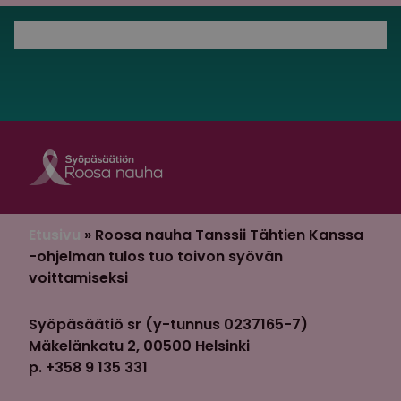
Roosa nauha Fa
Roosa nauha 
Etusivu
»
Roosa nauha Tanssii Tähtien Kanssa
-ohjelman tulos tuo toivon syövän
voittamiseksi
Syöpäsäätiö sr (y-tunnus 0237165-7)
Mäkelänkatu 2, 00500 Helsinki
p. +358 9 135 331