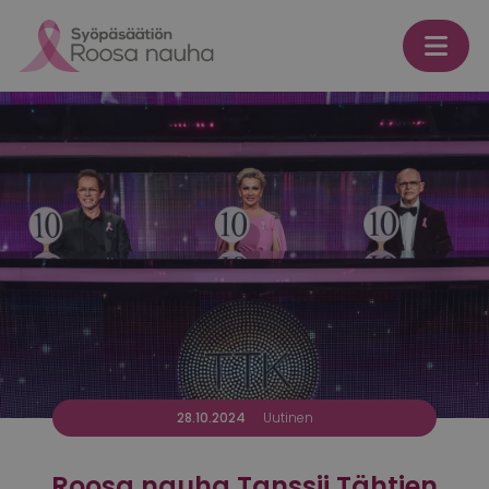
Skip to content
28.10.2024
Uutinen
Roosa nauha Tanssii Tähtien