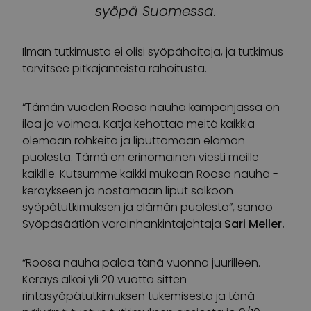
syöpä Suomessa.
Ilman tutkimusta ei olisi syöpähoitoja, ja tutkimus
tarvitsee pitkäjänteistä rahoitusta.
“Tämän vuoden Roosa nauha kampanjassa on
iloa ja voimaa. Katja kehottaa meitä kaikkia
olemaan rohkeita ja liputtamaan elämän
puolesta. Tämä on erinomainen viesti meille
kaikille. Kutsumme kaikki mukaan Roosa nauha -
keräykseen ja nostamaan liput salkoon
syöpätutkimuksen ja elämän puolesta”, sanoo
Syöpäsäätiön varainhankintajohtaja
Sari Meller.
“Roosa nauha palaa tänä vuonna juurilleen.
Keräys alkoi yli 20 vuotta sitten
rintasyöpätutkimuksen tukemisesta ja tänä