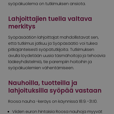
syöpäkuolema on tutkimuksen ansiota.
Lahjoittajien tuella valtava
merkitys
Syöpäsäätiön lahjoittajat mahdollistavat sen,
että tutkimus jatkuu ja Syöpäsäätiö voi tukea
pitkäjänteisesti syöpätutkijoita. Tutkimuksen
avulla löydetään uusia täsmähoitoja ja tehoavia
lääkeyhdistelmiä, tie parempiin hoitoihin ja
syöpäkuolemien vähentämiseen.
Nauhoilla, tuotteilla ja
lahjoituksilla syöpää vastaan
Roosa nauha -keräys on käynnissä 18.9.–31.10.
Viiden euron hintaisia Roosa nauhoja myyvät