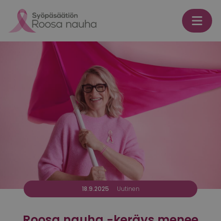
Skip to content
18.9.2025
Uutinen
Roosa nauha -keräys menee