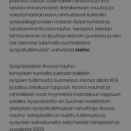
päivänä tuetun tutkimuksen ansiosta jo 9/10
selviää rintasyövästä. Ikärakenteen muutos ja
väestömäärän kasvu ennustavat kuitenkin
syöpädiagnoosien määrän lisääntymistä ja
tarvitsemme Roosa nauha -keräystä. Meidän
tehtävämme on liputtaa elämän puolesta ja sen
me teemme tukemalla suomalaista
syöpätutkimusta”, vahvistaa
Meller.
Syöpäsäätiön Roosa nauha -
keräyksen tuotoilla tuetaan kaikkien
syöpien tutkimusta Suomessa. Keräys alkaa 18.9.
ja jatkuu lokakuun loppuun. Roosa nauhat ja
rannekkeet ovat myynnissä marraskuun loppuun
saakka. Syöpäsäätiö on Suomen merkittävin
yksityinen syöpätutkimuksen rahoittaja. Roosa
nauha -keräyksellä on tuettu tutkimusta ja
syöpään sairastuneita sekä heidän läheisiään jo
vuodesta 2003.