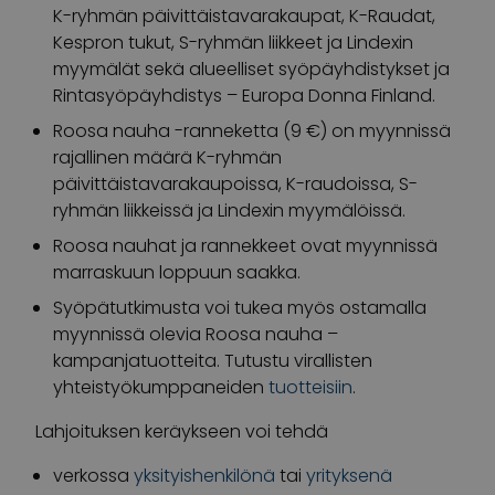
K-ryhmän päivittäistavarakaupat, K-Raudat,
Kespron tukut, S-ryhmän liikkeet ja Lindexin
myymälät sekä alueelliset syöpäyhdistykset ja
Rintasyöpäyhdistys – Europa Donna Finland.
Roosa nauha -ranneketta (9 €) on myynnissä
rajallinen määrä K-ryhmän
päivittäistavarakaupoissa, K-raudoissa, S-
ryhmän liikkeissä ja Lindexin myymälöissä.
Roosa nauhat ja rannekkeet ovat myynnissä
marraskuun loppuun saakka.
Syöpätutkimusta voi tukea myös ostamalla
myynnissä olevia Roosa nauha –
kampanjatuotteita. Tutustu virallisten
yhteistyökumppaneiden
tuotteisiin
.
Lahjoituksen keräykseen voi tehdä
verkossa
yksityishenkilönä
tai
yrityksenä