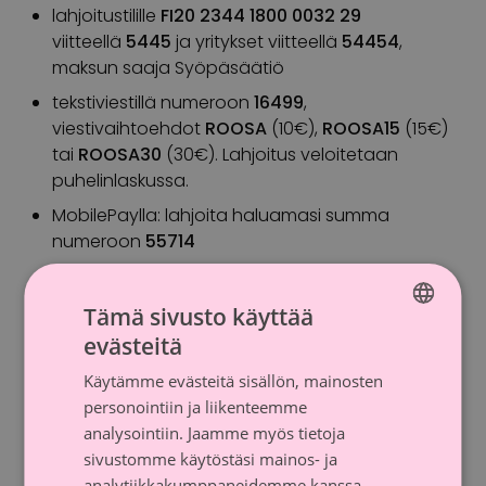
lahjoitustilille
FI20 2344 1800 0032 29
viitteellä
5445
ja yritykset viitteellä
54454
,
maksun saaja Syöpäsäätiö
tekstiviestillä numeroon
16499
,
viestivaihtoehdot
ROOSA
(10€),
ROOSA15
(15€)
tai
ROOSA30
(30€). Lahjoitus veloitetaan
puhelinlaskussa.
MobilePaylla: lahjoita haluamasi summa
numeroon
55714
Tämä sivusto käyttää
Roosa nauha -päivää
vietetään perjantaina
evästeitä
3.10.
FINNISH
Käytämme evästeitä sisällön, mainosten
SWEDISH
Hyväntekeväisyysohjelma
Roosa nauha Tanssii
personointiin ja liikenteemme
Tähtien Kanssa
nähdään livelähetyksenä
analysointiin. Jaamme myös tietoja
MTV3:lla sunnuntaina 26.10. klo 19.30. Lisäksi 20.9.
sivustomme käytöstäsi mainos- ja
nähdään Yle TV1:ssä klo 21
Elämäni biisi
, jota
analytiikkakumppaneidemme kanssa,