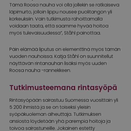
Tämä Roosa nauha voi olla jollekin se ratkaiseva
läpimurto, jolloin lippu nousee puolitangon yli
korkeuksiin. Vain tutkimusta rahoittamalla
voidaan taata, että saamme hyvää hoitoa
myös tulevaisuudessa”, Ståhl painottaa.
Päin elämää liputus on elementtinä myös tämän
vuoden nauhoissa. Katja Ståhl on suunnitellut
näyttävän rintanauhan lisäksi myös uuden
Roosa nauha -rannekkeen.
Tutkimusteemana rintasyöpä
Rintasyöpään sairastuu Suomessa vuosittain yli
5 200 ihmistä ja se on toiseksi yleisin
syöpäkuoleman aiheuttaja. Tutkimuksen
ansiosta löydetään yhä parempia hoitoja ja
toivoa sairastuneille. Jokainen estetty