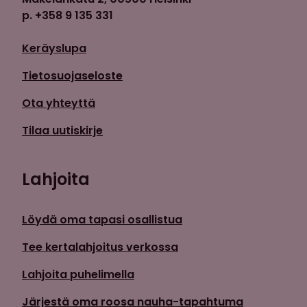
p. +358 9 135 331
Keräyslupa
Tietosuojaseloste
Ota yhteyttä
Tilaa uutiskirje
Lahjoita
Löydä oma tapasi osallistua
Tee kertalahjoitus verkossa
Lahjoita puhelimella
Järjestä oma roosa nauha-tapahtuma