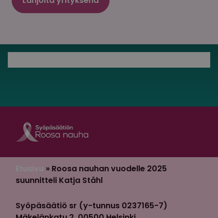
Lahjoita yrityksenä
Roosa nauha Fa
Roosa nauha 
Etusivu
»
Roosa nauhan vuodelle 2025
suunnitteli Katja Ståhl
Syöpäsäätiö sr (y-tunnus 0237165-7)
Mäkelänkatu 2, 00500 Helsinki