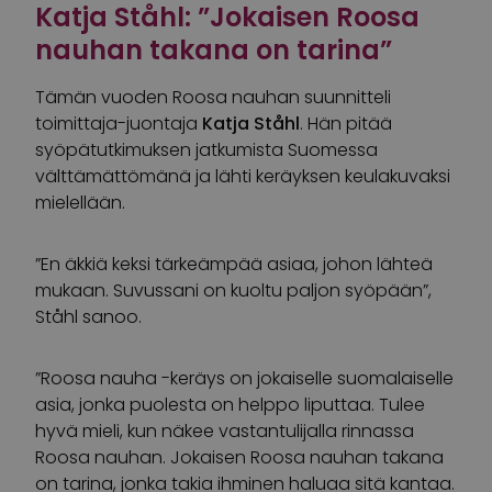
Katja Ståhl: ”Jokaisen Roosa
nauhan takana on tarina”
Tämän vuoden Roosa nauhan suunnitteli
toimittaja-juontaja
Katja Ståhl
. Hän pitää
syöpätutkimuksen jatkumista Suomessa
välttämättömänä ja lähti keräyksen keulakuvaksi
mielellään.
”En äkkiä keksi tärkeämpää asiaa, johon lähteä
mukaan. Suvussani on kuoltu paljon syöpään”,
Ståhl sanoo.
”Roosa nauha -keräys on jokaiselle suomalaiselle
asia, jonka puolesta on helppo liputtaa. Tulee
hyvä mieli, kun näkee vastantulijalla rinnassa
Roosa nauhan. Jokaisen Roosa nauhan takana
on tarina, jonka takia ihminen haluaa sitä kantaa.