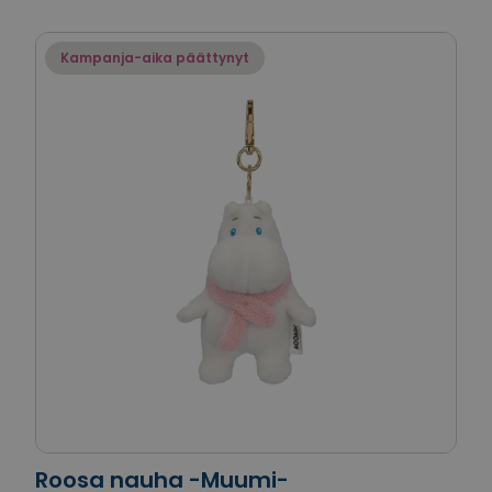
Kampanja-aika päättynyt
Roosa nauha -Muumi-