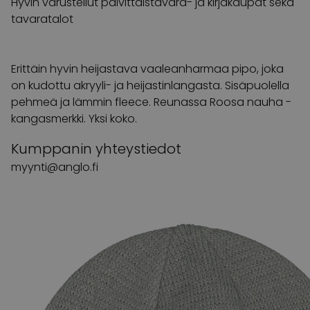
Hyvin varustellut päivittäistavara- ja kirjakaupat sekä
tavaratalot
Erittäin hyvin heijastava vaaleanharmaa pipo, joka
on kudottu akryyli- ja heijastinlangasta. Sisäpuolella
pehmeä ja lämmin fleece. Reunassa Roosa nauha -
kangasmerkki. Yksi koko.
Kumppanin yhteystiedot
myynti@anglo.fi