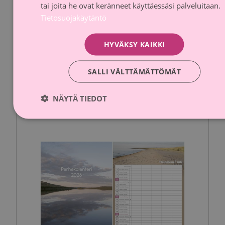
tai joita he ovat keränneet käyttäessäsi palveluitaan.
Tietosuojakäytäntö
Roosa nauha -Muumi-pehmolelu S
Anglo-Nordic
HYVÄKSY KAIKKI
Lahjoitusosuus
10 % myyntihinnasta
SALLI VÄLTTÄMÄTTÖMÄT
NÄYTÄ TIEDOT
Kampanja-aika päättynyt