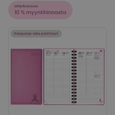
Lahjoitusosuus
10 % myyntihinnasta
Kampanja-aika päättynyt