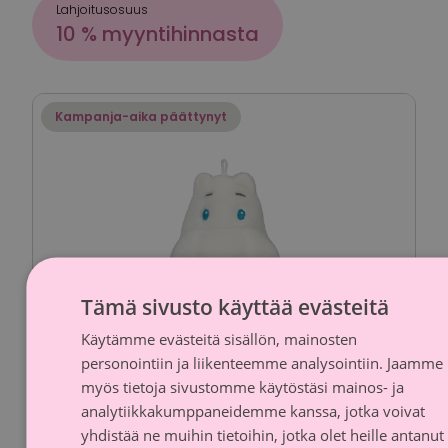
Lahjoitusosuus
10 % myyntihinnasta
Kampanja-aika päättynyt
Tämä sivusto käyttää evästeitä
Käytämme evästeitä sisällön, mainosten
FINNI
personointiin ja liikenteemme analysointiin. Jaamme
SWED
myös tietoja sivustomme käytöstäsi mainos- ja
analytiikkakumppaneidemme kanssa, jotka voivat
yhdistää ne muihin tietoihin, jotka olet heille antanut