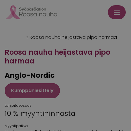
Skip to content
Etusivu
»
Roosa nauha heijastava pipo harmaa
Roosa nauha heijastava pipo
harmaa
Anglo-Nordic
Kumppaniesittely
Lahjoitusosuus
10 % myyntihinnasta
Myyntipaikka