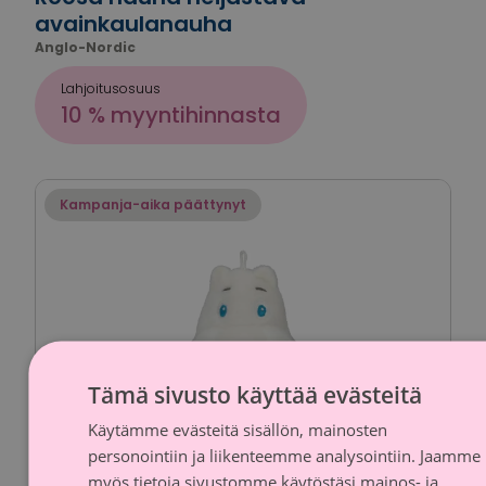
avainkaulanauha
Anglo-Nordic
Lahjoitusosuus
10 % myyntihinnasta
Kampanja-aika päättynyt
Tämä sivusto käyttää evästeitä
Käytämme evästeitä sisällön, mainosten
FINNI
personointiin ja liikenteemme analysointiin. Jaamme
SWED
myös tietoja sivustomme käytöstäsi mainos- ja