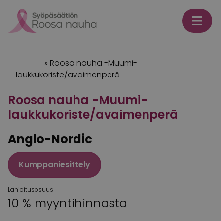
Skip to content
Etusivu
»
Roosa nauha -Muumi-
laukkukoriste/avaimenperä
Roosa nauha -Muumi-
laukkukoriste/avaimenperä
Anglo-Nordic
Kumppaniesittely
Lahjoitusosuus
10 % myyntihinnasta