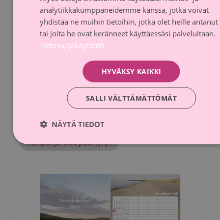
analytiikkakumppaneidemme kanssa, jotka voivat
yhdistää ne muihin tietoihin, jotka olet heille antanut
tai joita he ovat keränneet käyttäessäsi palveluitaan.
Tietosuojakäytäntö
Roosa nauha -Muumi-pehmolelu S
HYVÄKSY KAIKKI
Anglo-Nordic
Lahjoitusosuus
SALLI VÄLTTÄMÄTTÖMÄT
10 % myyntihinnasta
NÄYTÄ TIEDOT
Kampanja-aika päättynyt