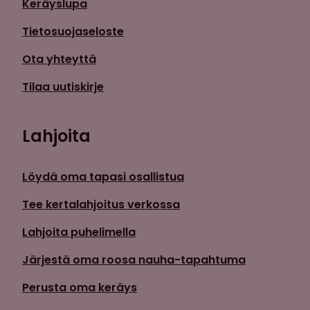
Keräyslupa
Tietosuojaseloste
Ota yhteyttä
Tilaa uutiskirje
Lahjoita
Löydä oma tapasi osallistua
Tee kertalahjoitus verkossa
Lahjoita puhelimella
Järjestä oma roosa nauha-tapahtuma
Perusta oma keräys