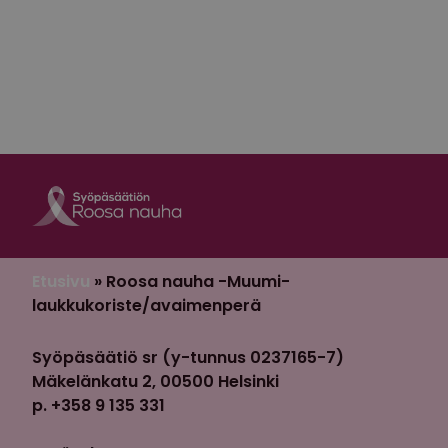
Roosa nauha Fa
Roosa nauha 
Etusivu
»
Roosa nauha -Muumi-
laukkukoriste/avaimenperä
Syöpäsäätiö sr (y-tunnus 0237165-7)
Mäkelänkatu 2, 00500 Helsinki
p. +358 9 135 331