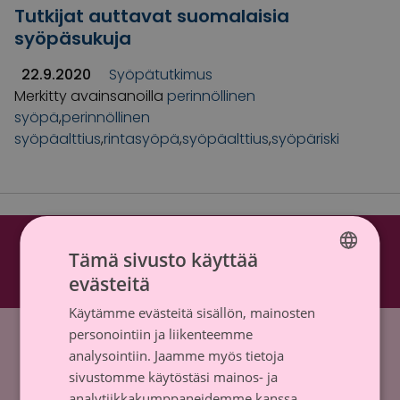
Tutkijat auttavat suomalaisia
syöpäsukuja
22.9.2020
Syöpätutkimus
Merkitty avainsanoilla
perinnöllinen
syöpä
,
perinnöllinen
syöpäalttius
,
rintasyöpä
,
syöpäalttius
,
syöpäriski
Tämä sivusto käyttää
Roosa nauha Fa
Roosa nauha 
evästeitä
FINNISH
Käytämme evästeitä sisällön, mainosten
SWEDISH
Etusivu
»
syöpäalttius
personointiin ja liikenteemme
analysointiin. Jaamme myös tietoja
Syöpäsäätiö sr (y-tunnus 0237165-7)
sivustomme käytöstäsi mainos- ja
Mäkelänkatu 2, 00500 Helsinki
analytiikkakumppaneidemme kanssa,