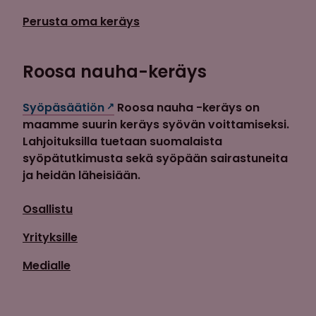
Perusta oma keräys
Roosa nauha-keräys
Syöpäsäätiön
Roosa nauha -keräys on
maamme suurin keräys syövän voittamiseksi.
Lahjoituksilla tuetaan suomalaista
syöpätutkimusta sekä syöpään sairastuneita
ja heidän läheisiään.
Osallistu
Yrityksille
Medialle