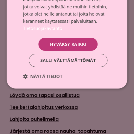
p. +358 9 135 331
jotka voivat yhdistää ne muihin tietoihin,
jotka olet heille antanut tai joita he ovat
Keräyslupa
keränneet käyttäessäsi palveluitaan.
Tietosuojakäytäntö
Tietosuojaseloste
Ota yhteyttä
HYVÄKSY KAIKKI
Tilaa uutiskirje
SALLI VÄLTTÄMÄTTÖMÄT
Lahjoita
NÄYTÄ TIEDOT
Löydä oma tapasi osallistua
Tee kertalahjoitus verkossa
Lahjoita puhelimella
Järjestä oma roosa nauha-tapahtuma