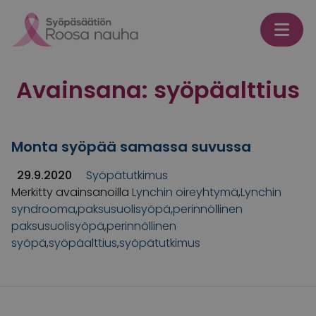
Skip to content
Avainsana:
syöpäalttius
Monta syöpää samassa suvussa
29.9.2020
Syöpätutkimus
Merkitty avainsanoilla
Lynchin oireyhtymä
,
Lynchin
syndrooma
,
paksusuolisyöpä
,
perinnöllinen
paksusuolisyöpä
,
perinnöllinen
syöpä
,
syöpäalttius
,
syöpätutkimus