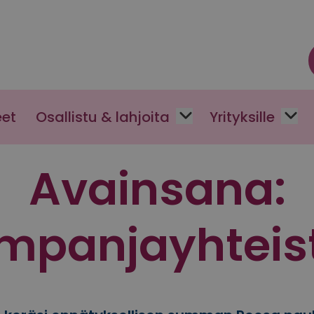
eet
Osallistu & lahjoita
Yrityksille
Avainsana:
mpanjayhteis