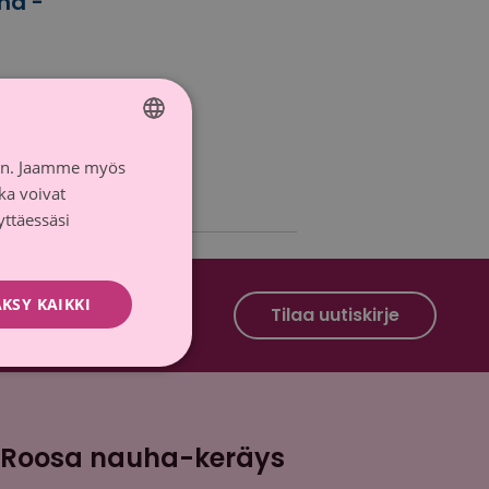
ha -
iin. Jaamme myös
FINNISH
ka voivat
SWEDISH
yttäessäsi
KSY KAIKKI
Roosa nauha Facebook
Roosa nauha Instagram
Tilaa uutiskirje
Roosa nauha-keräys