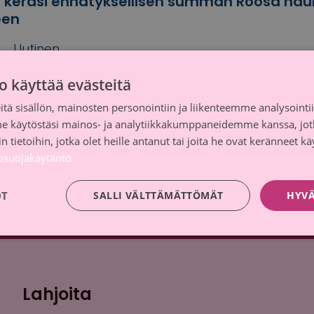
 keräsi ennätyksellisen summan Roosa nau
een
Uutinen
vainsanoilla
hyväntekeväisyys
,
K-ruokakauppa
,
K-
o käyttää evästeitä
mpanjayhteistyö
,
keräys
,
keräystulos
,
Kesko
,
Roosa
öpäsäätiö
tä sisällön, mainosten personointiin ja liikenteemme analysoint
me käytöstäsi mainos- ja analytiikkakumppaneidemme kanssa, jot
 tietoihin, jotka olet heille antanut tai joita he ovat keränneet kä
tosuojakäytäntö
OT
SALLI VÄLTTÄMÄTTÖMÄT
HYVÄ
Lahjoita