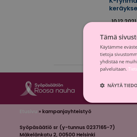
K-ryhmä
keräyks
10.12.2021
Merkitty a
Tämä sivust
ryhmä
,
ka
nauha
,
Sy
Käytämme evästei
tietoja sivustom
yhdistää ne muihin
palveluitaan.
Tie
NÄYTÄ TIED
Etusivu
»
kampanjayhteistyö
Syöpäsäätiö sr (y-tunnus 0237165-7)
Mäkelänkatu 2, 00500 Helsinki