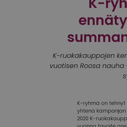
K-ryh
ennäty
summan 
K-ruokakauppojen ker
vuotisen Roosa nauha 
s
K-ryhmä on tehnyt 
yhtenä kampanjan p
2020 K-ruokakauppo
vuonna tavoite aset