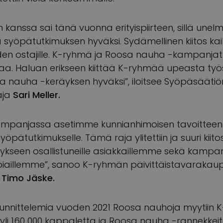
 kanssa sai tänä vuonna erityispiirteen, sillä un
a syöpätutkimuksen hyväksi. Sydämellinen kiitos kai
den ostajille. K-ryhmä ja Roosa nauha -kampanjat
iaa. Haluan erikseen kiittää K-ryhmää upeasta työ
 nauha -keräyksen hyväksi”, iloitsee Syöpäsäätiö
aja
Sari Meller.
ampanjassa asetimme kunnianhimoisen tavoitteen k
öpätutkimukselle. Tämä raja ylitettiin ja suuri kiitos 
kseen osallistuneille asiakkaillemme sekä kampanj
piaillemme”, sanoo K-ryhmän päivittäistavarakau
a
Timo Jäske.
unnittelemia vuoden 2021 Roosa nauhoja myytiin 
i 160 000 kappaletta ja Roosa nauha -rannekkeita 