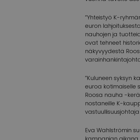
”Yhteistyö K-ryhmän
euron lahjoituksest
nauhojen ja tuottei
ovat tehneet histor
näkyvyydestä Roosa
varainhankintajoht
”Kuluneen syksyn k
euroa kotimaiselle sy
Roosa nauha -keräy
nostaneille K-kaup
vastuullisuusjohtaj
Eva Wahlströmin su
kampanjan aikana yl