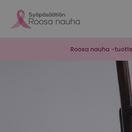
Skip to content
Roosa nauha -tuott