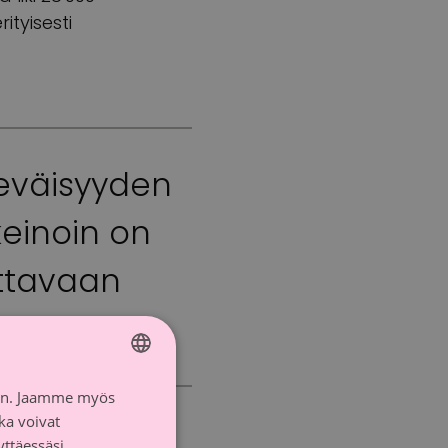
tyisesti
eväisyyden
keinoin on
uttavaan
iin. Jaamme myös
FINNISH
ka voivat
SWEDISH
yttäessäsi