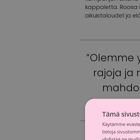
kappaletta. Roosa r
aikuistaloudet ja elä
”Olemme y
rajoja ja
mahdoll
Tämä sivust
Käytämme evästei
tietoja sivustom
yhdistää ne muihin