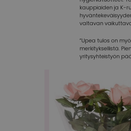
kauppiaiden ja K-r
hyväntekeväisyyden 
valtavan vaikuttava
”Upea tulos on myös
merkityksellistä. Pi
yritysyhteistyön pää