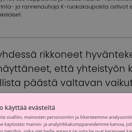
inta- ja rannenauhoja K-ruokakaupoista ostivat eri
keläiset.
hdessä rikkoneet hyväntek
 näyttäneet, että yhteistyön 
ista päästä valtavan vaik
tulokseen.” Marika Salonen
o käyttää evästeitä
tä sisällön, mainosten personointiin ja liikenteemme analysoint
me käytöstäsi mainos- ja analytiikkakumppaneidemme kanssa, jot
 tietoihin, jotka olet heille antanut tai joita he ovat keränneet kä