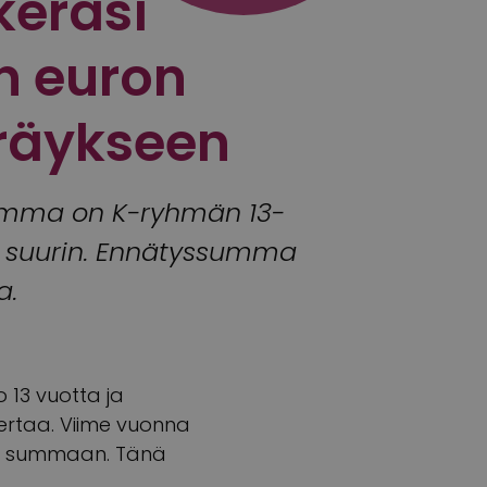
keräsi
n euron
räykseen
summa on K-ryhmän 13-
n suurin. Ennätyssumma
a.
 13 vuotta ja
ertaa. Viime vuonna
on summaan. Tänä