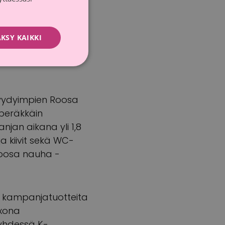
KSY KAIKKI
ustuotteista, joita
myydyimpien Roosa
 peräkkäin
njan aikana yli 1,8
a kiivit sekä WC-
Roosa nauha -
a kampanjatuotteita
exona
 yhdessä K-