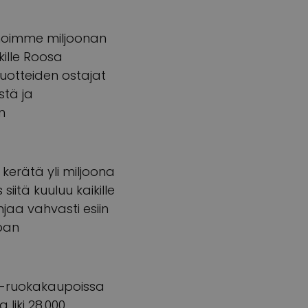
elmoimme miljoonan
kille Roosa
uotteiden ostajat
stä ja
n
erätä yli miljoona
siitä kuuluu kaikille
aa vahvasti esiin
pan
K-ruokakaupoissa
liki 28 000