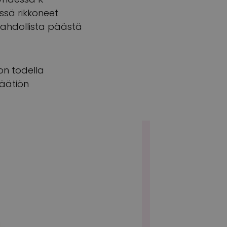
sä rikkoneet
mahdollista päästä
on todella
säätiön