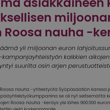
mä asiakkaineen 
ksellisen miljoona
Roosa nauha -ke
äämä yli miljoonan euron lahjoitus
-kampanjayhteistyön kaikkien aikoje
yntyi suurilta osin arjen perustuotteist
Roosa nauha -yhteistyötä Syöpäsäätiön kanssa jo
ääyhteistyökumppanina se oli nyt seitsemättä k
jen Roosa nauha -keräys ylsi lähes 900 000 eur
ettiin vielä korkeammalle.