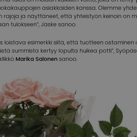
uokakauppojen asiakkaiden kanssa. Olemme yhdes
rajoja ja näyttäneet, että yhteistyön keinoin on 
an tulokseen”, Jäske sanoo.
 loistava esimerkki siitä, että tuotteen ostaminen 
enistä summista kertyy lopulta huikea potti”, Syöpä
llikkö
Marika Salonen
sanoo.