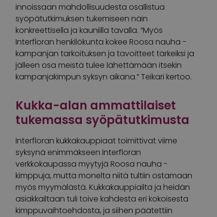
innoissaan mahdollisuudesta osallistua
syöpätutkimuksen tukemiseen näin
konkreettisella ja kauniilla tavalla. “Myös
Interfloran henkilökunta kokee Roosa nauha -
kampanjan tarkoituksen ja tavoitteet tärkeiksi ja
jälleen osa meistä tulee lähettämään itsekin
kampanjakimpun syksyn aikana.” Teikari kertoo.
Kukka-alan ammattilaiset
tukemassa syöpätutkimusta
Interfloran kukkakauppiaat toimittivat viime
syksynä enimmäkseen Interfloran
verkkokaupassa myytyjä Roosa nauha -
kimppuja, mutta monelta niitä tultiin ostamaan
myös myymälästä. Kukkakauppiailta ja heidän
asiakkailtaan tuli toive kahdesta eri kokoisesta
kimppuvaihtoehdosta, ja siihen päätettiin