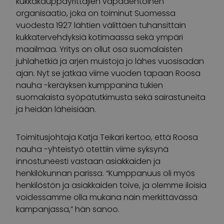
kukkakauppayrittäjien vapaaehtoinen
organisaatio, joka on toiminut Suomessa
vuodesta 1927 lähtien välittäen tuhansittain
kukkatervehdyksiä kotimaassa sekä ympäri
maailmaa. Yritys on ollut osa suomalaisten
juhlahetkiä ja arjen muistoja jo lähes vuosisadan
ajan. Nyt se jatkaa viime vuoden tapaan Roosa
nauha -keräyksen kumppanina tukien
suomalaista syöpätutkimusta sekä sairastuneita
ja heidän läheisiään.
Toimitusjohtaja Katja Teikari kertoo, että Roosa
nauha -yhteistyö otettiin viime syksynä
innostuneesti vastaan asiakkaiden ja
henkilökunnan parissa. “Kumppanuus oli myös
henkilöstön ja asiakkaiden toive, ja olemme iloisia
voidessamme olla mukana näin merkittävässä
kampanjassa,” hän sanoo.