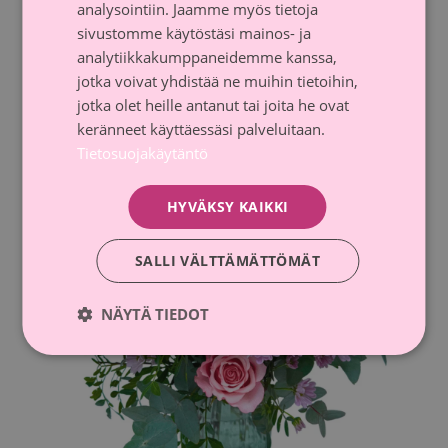
analysointiin. Jaamme myös tietoja
sivustomme käytöstäsi mainos- ja
Katso tuote
analytiikkakumppaneidemme kanssa,
jotka voivat yhdistää ne muihin tietoihin,
jotka olet heille antanut tai joita he ovat
keränneet käyttäessäsi palveluitaan.
Tietosuojakäytäntö
HYVÄKSY KAIKKI
SALLI VÄLTTÄMÄTTÖMÄT
NÄYTÄ TIEDOT