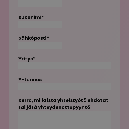
Sukunimi
*
Sähköposti
*
Yritys
*
Y-tunnus
Kerro, millaista yhteistyötä ehdotat
tai jätä yhteydenottopyyntö