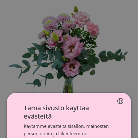
Tämä sivusto käyttää
evästeitä
FINNISH
Käytämme evästeitä sisällön, mainosten
SWEDISH
Roosa nauha -kimppu pieni
personointiin ja liikenteemme