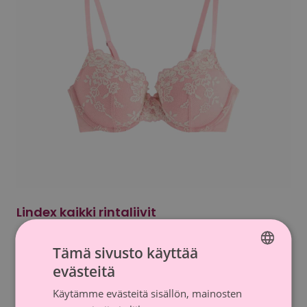
Lindex kaikki rintaliivit
Lindex lahjoittaa rintaliivien myynnistä 10 %
Tämä sivusto käyttää
syöpätutkimukseen 1.-14. lokakuuta välisenä aikana.
evästeitä
FINNISH
Käytämme evästeitä sisällön, mainosten
SWEDISH
Tutustu