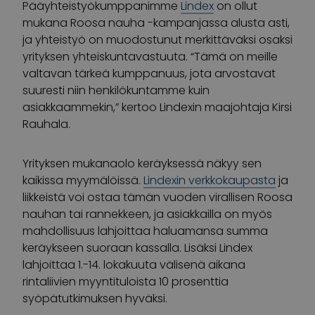
Pääyhteistyökumppanimme
Lindex
on ollut
mukana Roosa nauha -kampanjassa alusta asti,
ja yhteistyö on muodostunut merkittäväksi osaksi
yrityksen yhteiskuntavastuuta. “Tämä on meille
valtavan tärkeä kumppanuus, jota arvostavat
suuresti niin henkilökuntamme kuin
asiakkaammekin,” kertoo Lindexin maajohtaja Kirsi
Rauhala.
Yrityksen mukanaolo keräyksessä näkyy sen
kaikissa myymälöissä.
Lindexin verkkokaupasta
ja
liikkeistä voi ostaa tämän vuoden virallisen Roosa
nauhan tai rannekkeen, ja asiakkailla on myös
mahdollisuus lahjoittaa haluamansa summa
keräykseen suoraan kassalla. Lisäksi Lindex
lahjoittaa 1.-14. lokakuuta välisenä aikana
rintaliivien myyntituloista 10 prosenttia
syöpätutkimuksen hyväksi.