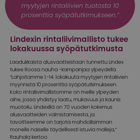
myytyjen rintaliivien tuotosta 10
prosenttia syöpätutkimukseen.”
Lindexin rintaliivimallisto tukee
lokakuussa syöpätutkimusta
Laadukkaista alusvaatteistaan tunnettu Lindex
tukee Roosa nauha -kampanjaa ylpeydellä.
“Lahjoitamme 1.-14. lokakuuta myytyjen rintaliivien
myynnistä 10 prosenttia syöpätutkimukseen.
Koko rintaliivimallistomme on meille ylpeyden
aihe, jossa yhdistyy laatu, mukavuus ja kaunis
muotoilu. Lindexillä on 70 vuoden kokemus
alusvaatteiden valmistamisesta, ja
tavoitteemme on tarjota mahdollisimman
monelle naiselle täydellisesti istuvia malleja,”
Rauhala kertoo.