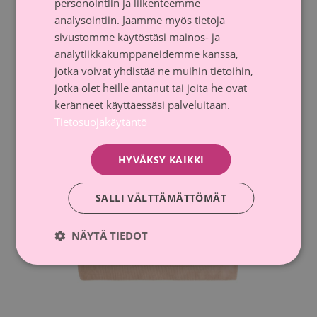
personointiin ja liikenteemme
analysointiin. Jaamme myös tietoja
sivustomme käytöstäsi mainos- ja
analytiikkakumppaneidemme kanssa,
jotka voivat yhdistää ne muihin tietoihin,
jotka olet heille antanut tai joita he ovat
keränneet käyttäessäsi palveluitaan.
Tietosuojakäytäntö
HYVÄKSY KAIKKI
SALLI VÄLTTÄMÄTTÖMÄT
NÄYTÄ TIEDOT