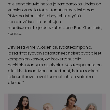
mieleenpainuvia hetkiä ja kampanjoita. Lindex on
vuosien varrella toteuttanut esimerkiksi oman
PINK-malliston sekä tehnyt yhteistyötä
kansainvälisesti tunnettujen
muotisuunnittelijoiden, kuten Jean Paul Gaultierin,
kanssa.
Erityisesti viime vuosien alusvaatekampanja,
jossa rintasyövän sairastaneet naiset ovat olleet
kampanjan kasvot, on koskettanut niin
henkilökuntaa kuin asiakkaita. “Asiakaspalaute on
ollut liikuttavaa. Moni on kertonut, kuinka rohkeat
ja kauniit kuvat ovat tuoneet lohtua vaikeina
aikoina.”