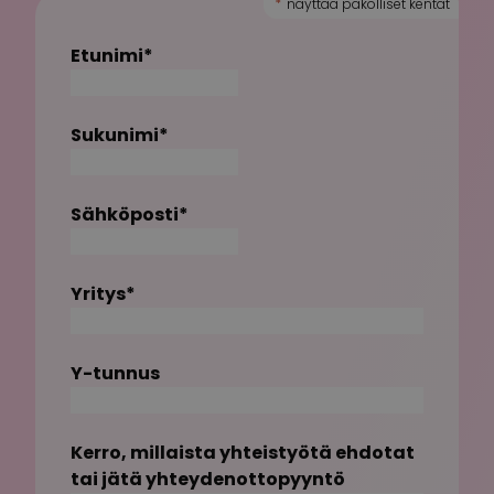
"
*
" näyttää pakolliset kentät
Etunimi
*
Sukunimi
*
Sähköposti
*
Yritys
*
Y-tunnus
Kerro, millaista yhteistyötä ehdotat
tai jätä yhteydenottopyyntö