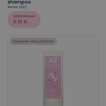
shampoo
Berner (XZ)
Lahjoitusosuus
0,10 €
Kampanja-aika päättynyt