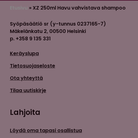
Etusivu
»
XZ 250ml Havu vahvistava shampoo
Syöpäsäätiö sr (y-tunnus 0237165-7)
Mäkelänkatu 2, 00500 Helsinki
p. +358 9 135 331
Keräyslupa
Tietosuojaseloste
Ota yhteyttä
Tilaa uutiskirje
Lahjoita
Löydä oma tapasi osallistua