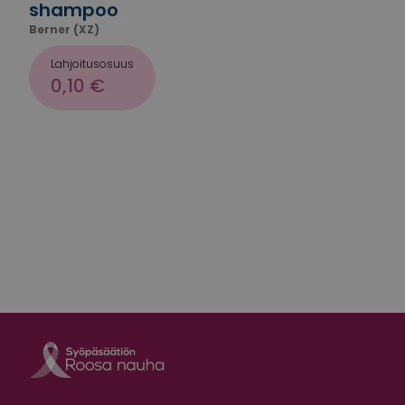
shampoo
Berner (XZ)
Lahjoitusosuus
0,10 €
Roosa nauha Fa
Roosa nauha 