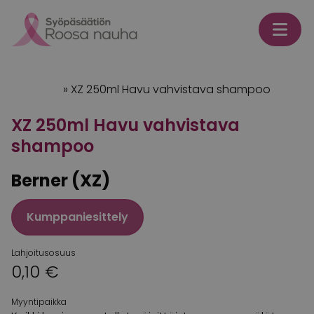
Skip to content
Etusivu
»
XZ 250ml Havu vahvistava shampoo
XZ 250ml Havu vahvistava
shampoo
Berner (XZ)
Kumppaniesittely
Lahjoitusosuus
0,10 €
Myyntipaikka