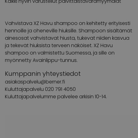
Kaikki hyvin varustellut päivittäistavaramyymälät
Vahvistava XZ Havu shampoo on kehitetty erityisesti
hennoille ja oheneville hiuksille. Shampoon sisältämät
ainesosat vahvistavat hiusta, tukevat niiden kasvua
ja tekevät hiuksista terveen näköiset. XZ Havu
shampoo on valmistettu Suomessa, ja sille on
myönnetty Avainlippu-tunnus.
Kumppanin yhteystiedot
asiakaspalvelu@berner.fi
Kuluttajapalvelu 020 791 4050
Kuluttajapalvelumme palvelee arkisin 10-14.