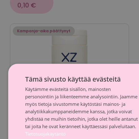
0,10 €
Kampanja-aika päättynyt
Tämä sivusto käyttää evästeitä
Käytämme evästeitä sisällön, mainosten
FINNI
personointiin ja liikenteemme analysointiin. Jaamme
SWED
myös tietoja sivustomme käytöstäsi mainos- ja
analytiikkakumppaneidemme kanssa, jotka voivat
yhdistää ne muihin tietoihin, jotka olet heille antanut
tai joita he ovat keränneet käyttäessäsi palveluitaan.
Tietosuojakäytäntö