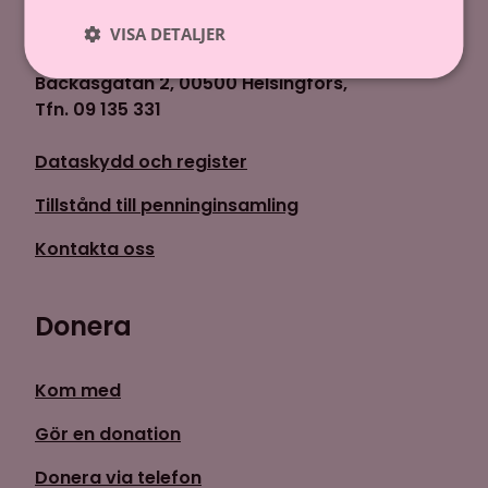
Hem
»
Roosa nauha
VISA DETALJER
Cancerstiftelsen sr (FO-nummer 0237165-7)
Backasgatan 2, 00500 Helsingfors,
Tfn. 09 135 331
Dataskydd och register
Tillstånd till penninginsamling
Kontakta oss
Donera
Kom med
Gör en donation
Donera via telefon