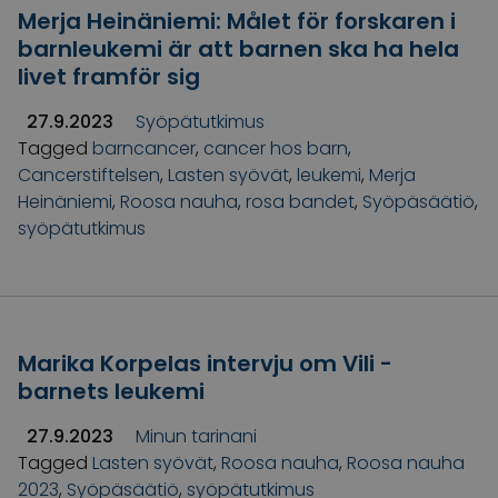
Merja Heinäniemi: Målet för forskaren i
barnleukemi är att barnen ska ha hela
livet framför sig
27.9.2023
Syöpätutkimus
Tagged
barncancer
,
cancer hos barn
,
Cancerstiftelsen
,
Lasten syövät
,
leukemi
,
Merja
Heinäniemi
,
Roosa nauha
,
rosa bandet
,
Syöpäsäätiö
,
syöpätutkimus
Marika Korpelas intervju om Vili -
barnets leukemi
27.9.2023
Minun tarinani
Tagged
Lasten syövät
,
Roosa nauha
,
Roosa nauha
2023
,
Syöpäsäätiö
,
syöpätutkimus