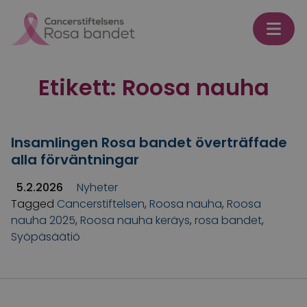
Skip to content
Etikett:
Roosa nauha
Insamlingen Rosa bandet överträffade
alla förväntningar
5.2.2026
Nyheter
Tagged
Cancerstiftelsen
,
Roosa nauha
,
Roosa
nauha 2025
,
Roosa nauha keräys
,
rosa bandet
,
Syöpäsäätiö