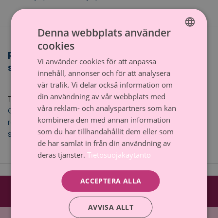
Denna webbplats använder
cookies
FINNISH
Rosa bandets designers Toni och Sipe
Vi använder cookies för att anpassa
SWEDISH
står i enad front av kärlek till livet
innehåll, annonser och för att analysera
vår trafik. Vi delar också information om
21.9.2023
Nyheter
din användning av vår webbplats med
Tagged
Apulanta
,
barn cancer
,
cancer forskning
,
våra reklam- och analyspartners som kan
Cancerstiftelsen
,
Roosa nauha
,
Roosa nauha 2023
,
kombinera den med annan information
rosa bandet
,
Rosa bandet 2023
,
Syöpäsäätiö
,
som du har tillhandahållit dem eller som
syöpätutkimus
de har samlat in från din användning av
deras tjänster.
Tietosuojakäytäntö
ACCEPTERA ALLA
AVVISA ALLT