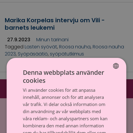
Marika Korpelas intervju om Vili -
barnets leukemi
27.9.2023
Minun tarinani
Tagged
Lasten syövät
,
Roosa nauha
,
Roosa nauha
2023
,
Syöpäsäätiö
,
syöpätutkimus
Denna webbplats använder
cookies
FINNISH
Vi använder cookies för att anpassa
SWEDISH
innehåll, annonser och för att analysera
vår trafik. Vi delar också information om
Hem
»
Lasten syövät
din användning av vår webbplats med
våra reklam- och analyspartners som kan
Cancerstiftelsen sr (FO-nummer 0237165-7)
kombinera den med annan information
Backasgatan 2, 00500 Helsingfors,
som du har tillhandahållit dem eller som