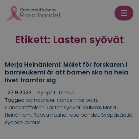
Skip to content
Etikett:
Lasten syövät
Merja Heinäniemi: Målet för forskaren i
barnleukemi är att barnen ska ha hela
livet framför sig
27.9.2023
Syöpätutkimus
Tagged
barncancer
,
cancer hos barn
,
Cancerstiftelsen
,
Lasten syövät
,
leukemi
,
Merja
Heinäniemi
,
Roosa nauha
,
rosa bandet
,
Syöpäsäätiö
,
syöpätutkimus