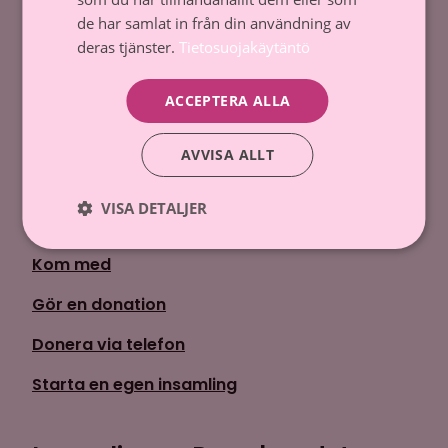
Tfn. 09 135 331
de har samlat in från din användning av
deras tjänster.
Tietosuojakäytäntö
Dataskydd och register
Tillstånd till penninginsamling
ACCEPTERA ALLA
Kontakta oss
AVVISA ALLT
Donera
VISA DETALJER
Kom med
Gör en donation
Donera via telefon
Starta en egen insamling