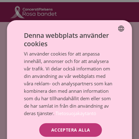
Hem
»
rosa bandet
Denna webbplats använder
cookies
Cancerstiftelsen sr (FO-nummer 0237165-7)
FINNISH
Backasgatan 2, 00500 Helsingfors,
Vi använder cookies för att anpassa
SWEDISH
Tfn. 09 135 331
innehåll, annonser och för att analysera
vår trafik. Vi delar också information om
Dataskydd och register
din användning av vår webbplats med
våra reklam- och analyspartners som kan
Tillstånd till penninginsamling
kombinera den med annan information
som du har tillhandahållit dem eller som
Kontakta oss
de har samlat in från din användning av
deras tjänster.
Tietosuojakäytäntö
Donera
ACCEPTERA ALLA