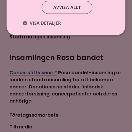
Kom med
AVVISA ALLT
Gör en donation
VISA DETALJER
Donera via telefon
Starta en egen insamling
Insamlingen Rosa bandet
Cancerstiftelsens
Rosa bandet-insamling är
landets största insamling för att bekämpa
cancer. Donationerna stöder finländsk
cancerforskning, cancerpatienter och deras
anhöriga.
Företagssamarbete
Till media