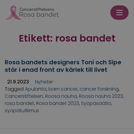
Skip to content
Etikett:
rosa bandet
Rosa bandets designers Toni och Sipe
står i enad front av kärlek till livet
21.9.2023
Nyheter
Tagged
Apulanta
,
barn cancer
,
cancer forskning
,
Cancerstiftelsen
,
Roosa nauha
,
Roosa nauha 2023
,
rosa bandet
,
Rosa bandet 2023
,
Syöpäsäätiö
,
syöpätutkimus