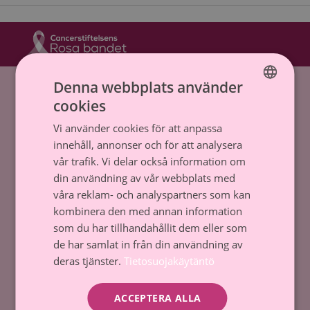
Hem
»
cancer hos barn
Denna webbplats använder
cookies
FINNISH
Cancerstiftelsen sr (FO-nummer 0237165-7)
Vi använder cookies för att anpassa
SWEDISH
Backasgatan 2, 00500 Helsingfors,
innehåll, annonser och för att analysera
Tfn. 09 135 331
vår trafik. Vi delar också information om
din användning av vår webbplats med
Dataskydd och register
våra reklam- och analyspartners som kan
kombinera den med annan information
Tillstånd till penninginsamling
som du har tillhandahållit dem eller som
Kontakta oss
de har samlat in från din användning av
deras tjänster.
Tietosuojakäytäntö
Donera
ACCEPTERA ALLA