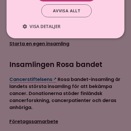
Kom med
AVVISA ALLT
Gör en donation
VISA DETALJER
Donera via telefon
Starta en egen insamling
Insamlingen Rosa bandet
Cancerstiftelsens
Rosa bandet-insamling är
landets största insamling för att bekämpa
cancer. Donationerna stöder finländsk
cancerforskning, cancerpatienter och deras
anhöriga.
Företagssamarbete