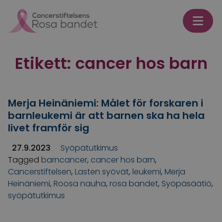
Skip to content
Etikett:
cancer hos barn
Merja Heinäniemi: Målet för forskaren i
barnleukemi är att barnen ska ha hela
livet framför sig
27.9.2023
Syöpätutkimus
Tagged
barncancer
,
cancer hos barn
,
Cancerstiftelsen
,
Lasten syövät
,
leukemi
,
Merja
Heinäniemi
,
Roosa nauha
,
rosa bandet
,
Syöpäsäätiö
,
syöpätutkimus