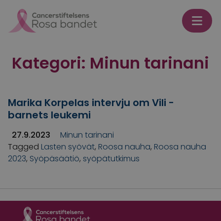
Skip to content
Kategori:
Minun tarinani
Marika Korpelas intervju om Vili -
barnets leukemi
27.9.2023
Minun tarinani
Tagged
Lasten syövät
,
Roosa nauha
,
Roosa nauha
2023
,
Syöpäsäätiö
,
syöpätutkimus