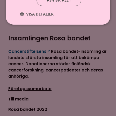
AVVISA ALLT
Donera via telefon
VISA DETALJER
Starta en egen insamling
Insamlingen Rosa bandet
Cancerstiftelsens
Rosa bandet-insamling är
landets största insamling för att bekämpa
cancer. Donationerna stöder finländsk
cancerforskning, cancerpatienter och deras
anhöriga.
Företagssamarbete
Till media
Rosa bandet 2022