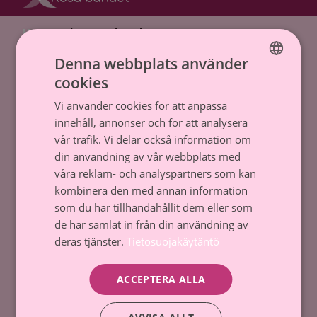
Hem
»
Minun tarinani
Denna webbplats använder
Cancerstiftelsen sr (FO-nummer 0237165-7)
cookies
Backasgatan 2, 00500 Helsingfors,
FINNISH
Tfn. 09 135 331
Vi använder cookies för att anpassa
SWEDISH
innehåll, annonser och för att analysera
Dataskydd och register
vår trafik. Vi delar också information om
din användning av vår webbplats med
Tillstånd till penninginsamling
våra reklam- och analyspartners som kan
kombinera den med annan information
Kontakta oss
som du har tillhandahållit dem eller som
de har samlat in från din användning av
Donera
deras tjänster.
Tietosuojakäytäntö
ACCEPTERA ALLA
Kom med
Gör en donation