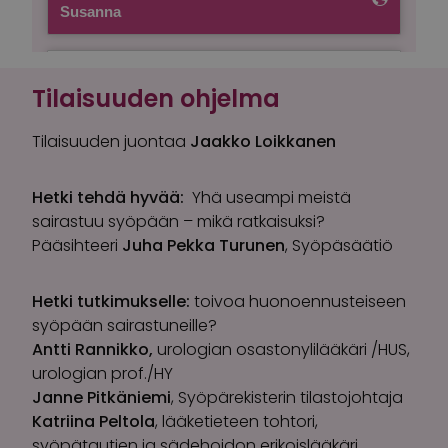
Tilaisuuden ohjelma
Tilaisuuden juontaa
Jaakko Loikkanen
Hetki tehdä hyvää:
Yhä useampi meistä
sairastuu syöpään – mikä ratkaisuksi?
Pääsihteeri
Juha Pekka Turunen
, Syöpäsäätiö
Hetki tutkimukselle:
toivoa huonoennusteiseen
syöpään sairastuneille?
Antti Rannikko,
urologian osastonylilääkäri /HUS,
urologian prof./HY
Janne Pitkäniemi
, Syöpärekisterin tilastojohtaja
Katriina Peltola
, lääketieteen tohtori,
syöpätautien ja sädehoidon erikoislääkäri,