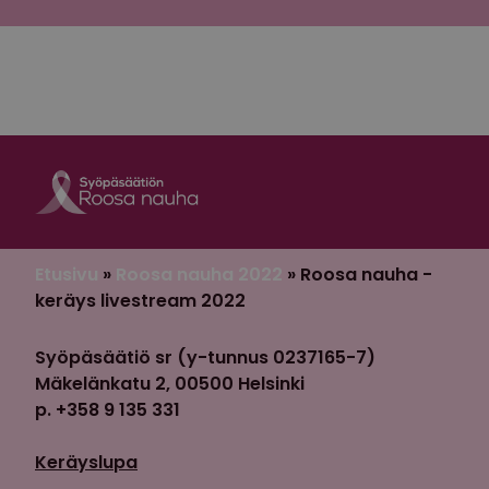
Roosa nauha Fa
Roosa nauha 
Etusivu
»
Roosa nauha 2022
»
Roosa nauha -
keräys livestream 2022
Syöpäsäätiö sr (y-tunnus 0237165-7)
Mäkelänkatu 2, 00500 Helsinki
p. +358 9 135 331
Keräyslupa