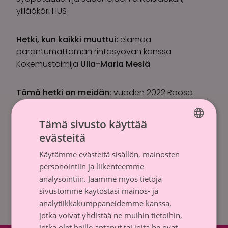
ylilääkäri HUS
Hetki, kun kaikki muuttui:
elämää
parantumattoman rintasyövän kanssa
Kokemustoimija
Ulla-Maria Mesiä
Tämä hetki on meidän:
vuoden 2022 Roosa
nauha -keräys
Varainhankintajohtaja
Sari Meller
, Syöpäsäätiö
Tämä sivusto käyttää
evästeitä
FINNISH
H-Hetki:
vuoden 2022 Roosa nauhan
Käytämme evästeitä sisällön, mainosten
suunnittelija paljastuu
SWEDISH
personointiin ja liikenteemme
Vuoden 2022 Roosa nauhan suunnittelija lavalla
analysointiin. Jaamme myös tietoja
sivustomme käytöstäsi mainos- ja
Hetki lyö:
musiikkiesitys
analytiikkakumppaneidemme kanssa,
Yllätysesiintyjä
jotka voivat yhdistää ne muihin tietoihin,
jotka olet heille antanut tai joita he ovat