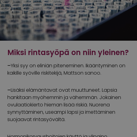
Miksi rintasyöpä on niin yleinen?
–
Yksi syy on eliniän piteneminen. Ikääntyminen on
kaikille syöville riskitekijä, Mattson sanoo.
–
Lisäksi elämäntavat ovat muuttuneet. Lapsia
hankitaan myöhemmin ja vähemmän. Jokainen
ovulaatiokierto hieman lisää riskiä. Nuorena
synnyttäminen, useampi lapsi ja imettäminen
suojaavat rintasyövältä.
Hormonikorvaushoitojen käyttö ja ylipaino