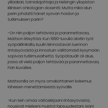
ylilääkäri, toimialajohtaja ja Helsingin yliopiston
kliinisen onkologian dosentti. Mutta mikä alun
perin johdatti hänet syövän hoidon ja
tutkimuksen pariin?
-On niin paljon tehtävää ja parannettavaa,
Mattson kiteyttää. Kun 1990-luvulla aloitin työt
syöpäklinikalla, kuulin kiinnostavan luennon
rintasyövästä ja innostuin välittömästi kysymään
sopivaa tutkimusaihetta. Syöpätaudit oli alue,
jossa oli vielä paljon tehtävää ja parannettavaa,
hän kuvailee.
Mattsonilla on myös omakohtainen kokemus
läheisen menettämisestä syövälle.
-Kun tein omaa väitöskirjaani rintasyövästä,
nousivat mieleeni muistot lapsuudestani. Isäni