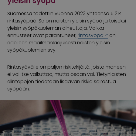
yleisin syöpä
Suomessa todettiin vuonna 2023 yhteensä 5 214
rintasyöpää. Se on naisten yleisin syöpä ja toiseksi
yleisin syöpäkuoleman aiheuttaja. Vaikka
ennusteet ovat parantuneet,
rintasyöpä
on
edelleen maailmanlaajuisesti naisten yleisin
syöpäkuolemien syy.
Rintasyövälle on paljon riskitekijöitä, joista moneen
ei voi itse vaikuttaa, mutta osaan voi. Tietynlaisten
elintapojen tiedetään lisäävän riskiä sairastua
syöpään.