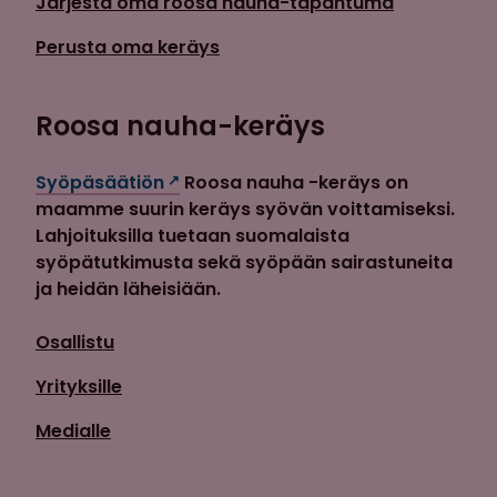
Järjestä oma roosa nauha-tapahtuma
Perusta oma keräys
Roosa nauha-keräys
Syöpäsäätiön
Roosa nauha -keräys on
maamme suurin keräys syövän voittamiseksi.
Lahjoituksilla tuetaan suomalaista
syöpätutkimusta sekä syöpään sairastuneita
ja heidän läheisiään.
Osallistu
Yrityksille
Medialle