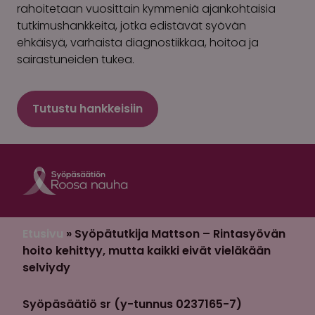
rahoitetaan vuosittain kymmeniä ajankohtaisia
tutkimushankkeita, jotka edistävät syövän
ehkäisyä, varhaista diagnostiikkaa, hoitoa ja
sairastuneiden tukea.
Tutustu hankkeisiin
Roosa nauha Fa
Roosa nauha 
Etusivu
»
Syöpätutkija Mattson – Rintasyövän
hoito kehittyy, mutta kaikki eivät vieläkään
selviydy
Syöpäsäätiö sr (y-tunnus 0237165-7)