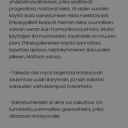
yhdistelmävalmisteet, jotka sisältävät
progestiinia, nostavat riskiä. Yli viiden vuoden
käyttö lisää sairastumisen riskiä merkittävästi.
Ehkäisypillerit lisäävät hieman riskiä, suunnilleen
saman verran kuin hormonikorvaushoito. Mutta
käyttäjien ikä huomioiden, taustariski on muuten
pieni. Ehkäisypillereiden käyttö kannattaa
lopettaa ajoissa, neljänkymmenen ikävuoden
jälkeen, Mattson sanoo.
-Tärkeää olisi myös laajentaa rintasyövän
seulontaa uusiin ikäryhmiin, ja näin edistää
sairauden varhaisempaa toteamista.
-Sairastumisriskiin ei aina voi vaikuttaa. On
tunnistettu perinnöllisia geenivirheitä, jotka
altistavat rintasyövälle.