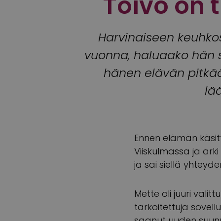
Toivo on 
Harvinaiseen keuhkos
vuonna, haluaako hän s
hänen elävän pitkää
lä
Ennen elämän käsi
Viiskulmassa ja arki
ja sai siellä yhteyd
Mette oli juuri valit
tarkoitettuja sovell
saanut uuden suunna