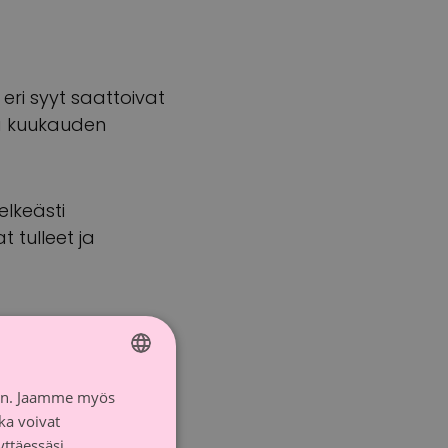
 eri syyt saattoivat
ta kuukauden
elkeästi
 tulleet ja
emansa: “Hän otti
”
iin. Jaamme myös
FINNISH
ka voivat
SWEDISH
yttäessäsi