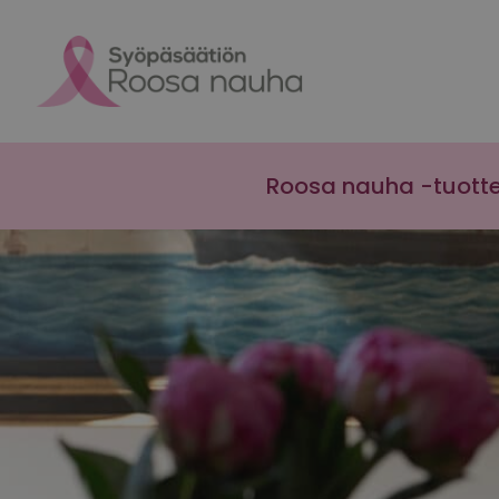
Skip to content
Roosa nauha -tuott