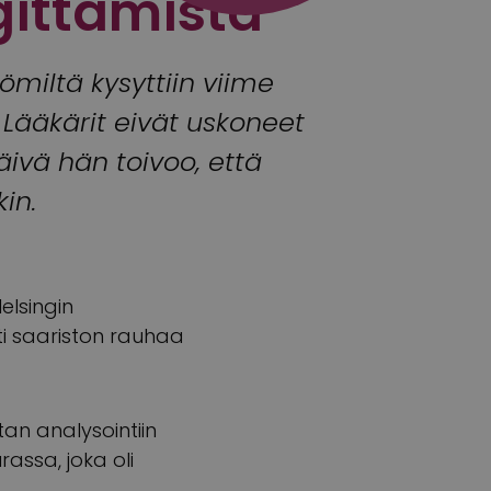
gittämistä
miltä kysyttiin viime
Lääkärit eivät uskoneet
ivä hän toivoo, että
in.
elsingin
sti saariston rauhaa
atan analysointiin
rassa, joka oli