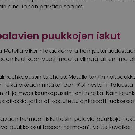
imin aina tähän päivään saakka.
palavien puukkojen iskut
etellä alkoi infektiokierre ja hän joutui uudestaa
keaan keuhkoon vuoti ilmaa ja ylimääräinen ilma ol
i keuhkopussin tulehdus. Metelle tehtiin hoitoaukk
eikä oikeaan rintakehään. Kolmesta rintaluusta s
 irti ja myös keuhkopussiin tehtiin reikä. Näin keuhk
aitoksia, jotka oli kostutettu antibioottiliuoksessa
palavaan hermoon iskettäisiin palavia puukkoja. Joka
lava puukko osui toiseen hermoon”, Mette kuvailee.