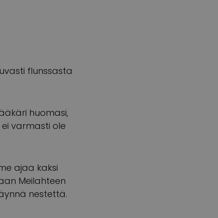
uvasti flunssasta
Lääkäri huomasi,
ä ei varmasti ole
mme ajaa kaksi
oraan Meilahteen
täynnä nestettä.