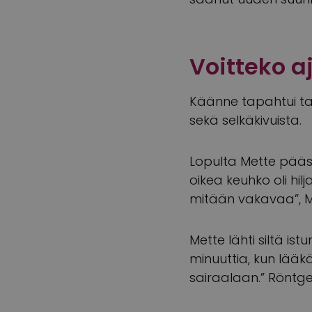
Voitteko a
Käänne tapahtui tam
sekä selkäkivuista.
Lopulta Mette pääsi
oikea keuhko oli hilj
mitään vakavaa”, M
Mette lähti siltä is
minuuttia, kun lääkä
sairaalaan.” Röntge