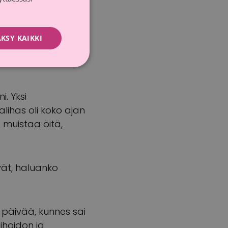
ttautui erittäin
le syövälle oli
KSY KAIKKI
i estää syöpää
. Yksi
alihas oli koko ajan
 muistaa öitä,
vät, haluanko
ä päivää, kunnes sai
ihoidon ja