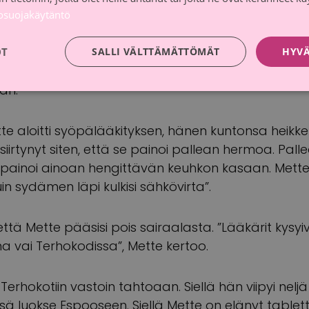
tosuojakäytäntö
 millään tavalla tyypillinen. Hänen sairautensa osoi
itiiviseksi keuhkosyöväksi. Onneksi tälle harvinaisel
OT
SALLI VÄLTTÄMÄTTÖMÄT
HYVÄ
n kautta tablettimuotoinen täsmälääke, joka vois
än.
te aloitti syöpälääkityksen, hänen kuntonsa heikkeni
siirtynyt siten, että se painoi pallean hermoa. Palle
se painoi ainoan hengittävän keuhkon kasaan. Mette
 kuin sydämen läpi kulkisi sähkövirta”.
ttä Mette pääsisi pois sairaalasta. ”Lääkärit kysyi
 vai Terhokodissa”, Mette kertoo.
erhokotiin vastoin tahtoaan. Siellä hän viipyi nelj
ä luokse Espooseen. Siellä Mette on elänyt tablett