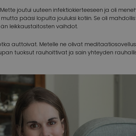
Mette joutui uuteen infektiokierteeseen ja oli meneh
mutta pääsi lopulta jouluksi kotiin. Se oli mahdollis
ään leikkaustaitosten vaihdot.
jotka auttoivat. Metelle ne olivat meditaatiosovellus,
aupan tuoksut rauhoittivat ja sain yhteyden rauhal