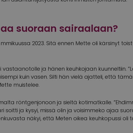
jaa suoraan sairaalaan?
mikuussa 2023. Sitä ennen Mette oli kärsinyt toist
 vastaanotolle ja hänen keuhkojaan kuunneltiin. ”
aisempi kuin vasen. Silti hän vielä ajatteli, että täm
ette muistelee.
tumalta röntgenjonoon ja sieltä kotimatkalle. ”Ehdi
ri soitti ja kysyi, missä olin ja voisimmeko ajaa su
nkuvasta näkyi, että Meten oikea keuhkopussi oli 