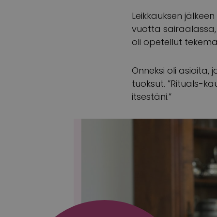
Leikkauksen jälkeen 
vuotta sairaalassa, 
oli opetellut tekem
Onneksi oli asioita, 
tuoksut. ”Rituals-k
itsestäni.”