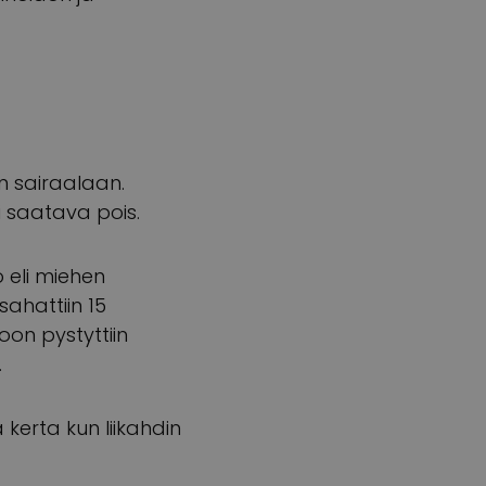
n sairaalaan.
i saatava pois.
o eli miehen
ahattiin 15
oon pystyttiin
.
 kerta kun liikahdin