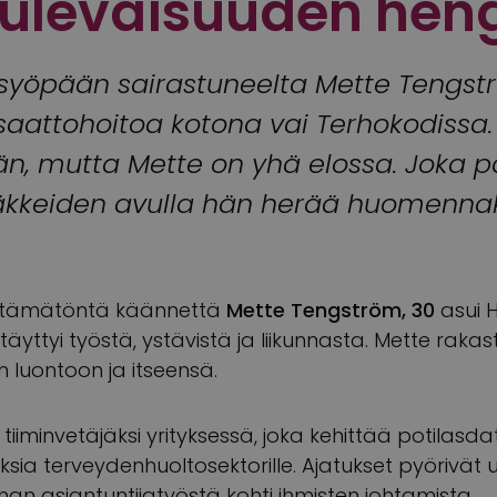
tulevaisuuden hen
yöpään sairastuneelta Mette Tengströ
aattohoitoa kotona vai Terhokodissa. 
n, mutta Mette on yhä elossa. Joka pä
äkkeiden avulla hän herää huomennak
ttämätöntä käännettä
Mette Tengström, 30
asui H
 täyttyi työstä, ystävistä ja liikunnasta. Mette raka
en luontoon ja itseensä.
tu tiiminvetäjäksi yrityksessä, joka kehittää potilasd
uksia terveydenhuoltosektorille. Ajatukset pyörivät u
n asiantuntijatyöstä kohti ihmisten johtamista.