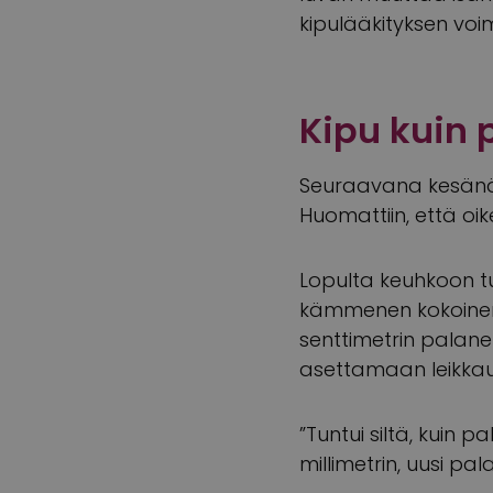
kipulääkityksen vo
Kipu kuin 
Seuraavana kesänä M
Huomattiin, että oi
Lopulta keuhkoon tul
kämmenen kokoinen r
senttimetrin palanen
asettamaan leikkaust
”Tuntui siltä, kuin 
millimetrin, uusi pa