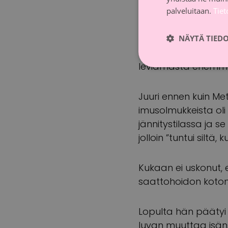
palveluitaan.
Tie
Meten syöpä ei ollut
harvinaiseksi ALK-pos
NÄYTÄ TIED
löytynyt tutkimukse
leviämästä enemm
Juuri ennen kuin Met
imusolmukkeista oli 
jännitystilassa ja 
jolloin ”tuntui siltä,
Kukaan ei uskonut, e
saattohoidon kotona
Lopulta hän päätyi T
luvan muuttaa isäns