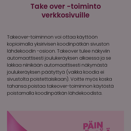
Take over -toiminto
verkkosivuille
Takeover-toiminnon voi ottaa käyttöön
kopioimalla yksirivisen koodinpätkän sivuston
lähdekoodin -osioon. Takeover tulee näkyviin
automaattisesti joulukeräyksen alkaessa ja se
lakkaa niinikään automaattisesti näkymästä
joulukeräyksen päätyttyä (vaikka koodia ei
sivustolta poistettaisikaan). Voitte myös koska
tahansa poistaa takeover-toiminnon käytöstä
poistamalla koodinpätkän lähdekoodista.