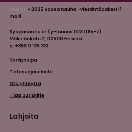
Etusivu
»
2025 Roosa nauha -viestintäpaketti 1
malli
Syöpäsäätiö sr (y-tunnus 0237165-7)
Mäkelänkatu 2, 00500 Helsinki
p. +358 9 135 331
Keräyslupa
Tietosuojaseloste
Ota yhteyttä
Tilaa uutiskirje
Lahjoita