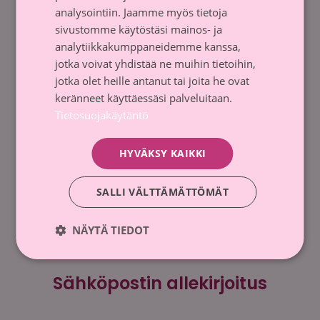
analysointiin. Jaamme myös tietoja
sivustomme käytöstäsi mainos- ja
analytiikkakumppaneidemme kanssa,
jotka voivat yhdistää ne muihin tietoihin,
jotka olet heille antanut tai joita he ovat
keränneet käyttäessäsi palveluitaan.
Tietosuojakäytäntö
HYVÄKSY KAIKKI
SALLI VÄLTTÄMÄTTÖMÄT
NÄYTÄ TIEDOT
Sähköpostin allekirjoitus