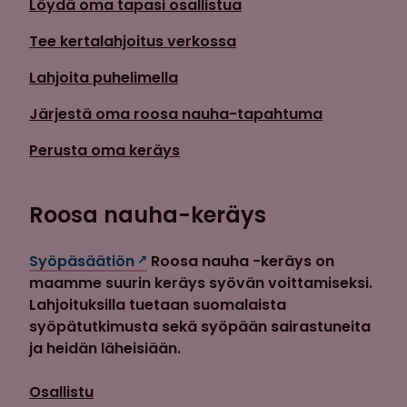
Löydä oma tapasi osallistua
Tee kertalahjoitus verkossa
Lahjoita puhelimella
Järjestä oma roosa nauha-tapahtuma
Perusta oma keräys
Roosa nauha-keräys
Syöpäsäätiön
Roosa nauha -keräys on
maamme suurin keräys syövän voittamiseksi.
Lahjoituksilla tuetaan suomalaista
syöpätutkimusta sekä syöpään sairastuneita
ja heidän läheisiään.
Osallistu