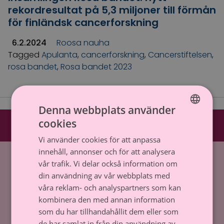
rekordresultat på 5,3 miljoner till förmån
för finländsk cancerforskning
6.2.2024
Roosa nauha
Tagged
Apulanta
,
cancerforskning
,
Cancerstiftelsen
,
rosa bandet
,
Rosa bandet 2023
Denna webbplats använder
cookies
FINNISH
Vi använder cookies för att anpassa
SWEDISH
innehåll, annonser och för att analysera
Hem
»
Roosa nauha
vår trafik. Vi delar också information om
din användning av vår webbplats med
Cancerstiftelsen sr (FO-nummer 0237165-7)
våra reklam- och analyspartners som kan
Backasgatan 2, 00500 Helsingfors,
kombinera den med annan information
Tfn. 09 135 331
som du har tillhandahållit dem eller som
de har samlat in från din användning av