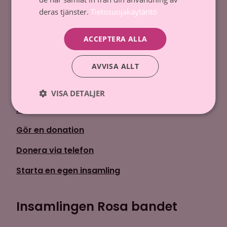
Dataskydd och register
deras tjänster.
Tietosuojakäytäntö
Tillstånd till penninginsamling
ACCEPTERA ALLA
Kontakta oss
AVVISA ALLT
Donera
VISA DETALJER
Kom med
Gör en donation
Donera via telefon
Starta en egen insamling
Insamlingen Rosa bandet