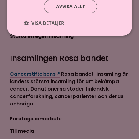
AVVISA ALLT
Gör en donation
VISA DETALJER
Donera via telefon
Starta en egen insamling
Insamlingen Rosa bandet
Cancerstiftelsens
Rosa bandet-insamling är
landets största insamling för att bekämpa
cancer. Donationerna stöder finländsk
cancerforskning, cancerpatienter och deras
anhöriga.
Företagssamarbete
Till media