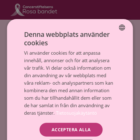
Hem
»
rosa bandet professur
Denna webbplats använder
cookies
Cancerstiftelsen sr (FO-nummer 0237165-7)
FINNISH
Backasgatan 2, 00500 Helsingfors,
Vi använder cookies för att anpassa
SWEDISH
Tfn. 09 135 331
innehåll, annonser och för att analysera
vår trafik. Vi delar också information om
Dataskydd och register
din användning av vår webbplats med
våra reklam- och analyspartners som kan
Tillstånd till penninginsamling
kombinera den med annan information
som du har tillhandahållit dem eller som
Kontakta oss
de har samlat in från din användning av
deras tjänster.
Tietosuojakäytäntö
Donera
ACCEPTERA ALLA
Kom med